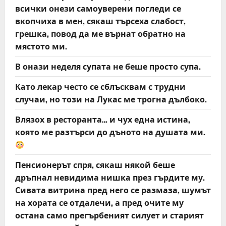
всички онези самоуверени погледи се
вкопчиха в мен, сякаш търсеха слабост,
грешка, повод да ме върнат обратно на
мястото ми.
В онази неделя супата не беше просто супа.
Като лекар често се сблъсквам с трудни
случаи, но този на Лукас ме трогна дълбоко.
Влязох в ресторанта… и чух една истина,
която ме разтърси до дъното на душата ми.
Пенсионерът спря, сякаш някой беше
дръпнал невидима нишка през гърдите му.
Сивата витрина пред него се размаза, шумът
на хората се отдалечи, а пред очите му
остана само прегърбеният силует и старият