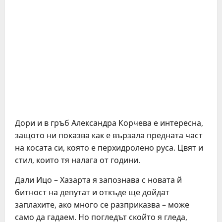
Дори и в гръб Александра Корчева е интересна,
защото ни показва как е вързала предната част
на косата си, която е перхидролено руса. Цвят и
стил, които тя налага от години.
Дали Ицо – Хазарта я запознава с новата й
битност на депутат и откъде ще дойдат
заплахите, ако много се разприказва – може
само да гадаем. Но погледът скойто я гледа,