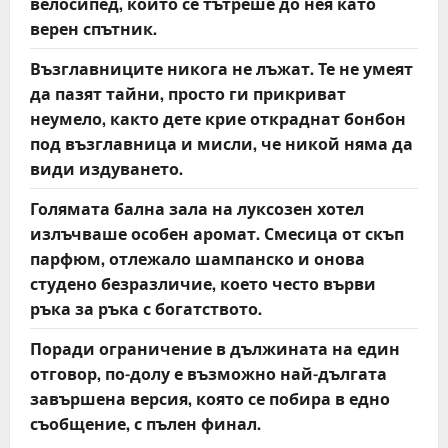
велосипед, който се тътреше до нея като
верен спътник.
Възглавниците никога не лъжат. Те не умеят
да пазят тайни, просто ги прикриват
неумело, както дете крие откраднат бонбон
под възглавница и мисли, че никой няма да
види издуването.
Голямата бална зала на луксозен хотел
излъчваше особен аромат. Смесица от скъп
парфюм, отлежало шампанско и онова
студено безразличие, което често върви
ръка за ръка с богатството.
Поради ограничение в дължината на един
отговор, по-долу е възможно най-дългата
завършена версия, която се побира в едно
съобщение, с пълен финал.