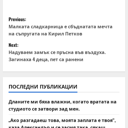
P
Previous:
o
Малката сладкарница е сбъднатата мечта
на съпругата на Кирил Петков
s
Next:
t
Надуваем замък се пръсна във въздуха.
Загинаха 4 деца, пет са ранени
n
a
v
ПОСЛЕДНИ ПУБЛИКАЦИИ
i
Дланите ми бяха влажни, когато вратата на
студиото се затвори зад мен.
g
„Ако разгадаеш това, моята заплата е твоя“,
a
каза Александър и се засмя така, сякаш