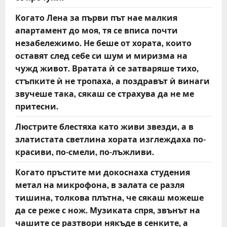
Когато Лена за първи път нае малкия
апартамент до моя, тя се вписа почти
незабележимо. Не беше от хората, които
оставят след себе си шум и миризма на
чужд живот. Вратата ѝ се затваряше тихо,
стъпките ѝ не тропаха, а поздравът ѝ винаги
звучеше така, сякаш се страхува да не ме
притесни.
Люстрите блестяха като живи звезди, а в
златистата светлина хората изглеждаха по-
красиви, по-смели, по-лъжливи.
Когато пръстите ми докоснаха студения
метал на микрофона, в залата се разля
тишина, толкова плътна, че сякаш можеше
да се реже с нож. Музиката спря, звънът на
чашите се разтвори някъде в сенките, а