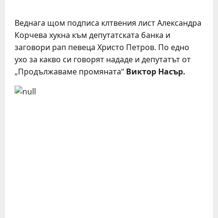
Веднага щом подписа клтвения лист Александра
Корчева хукна към депутатската банка и
заговори рап певеца Христо Петров. По едно
ухо за какво си говорят нададе и депутатът от
„Продължаваме промяната“
Виктор Насър.