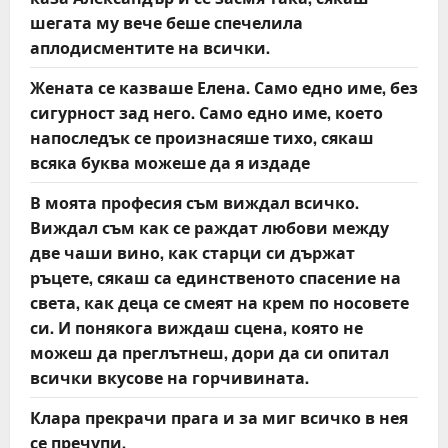
t
шегата му вече беше спечелила
аплодисментите на всички.
i
Жената се казваше Елена. Само едно име, без
o
сигурност зад него. Само едно име, което
напоследък се произнасяше тихо, сякаш
n
всяка буква можеше да я издаде
В моята професия съм виждал всичко.
Виждал съм как се раждат любови между
две чаши вино, как старци си държат
ръцете, сякаш са единственото спасение на
света, как деца се смеят на крем по носовете
си. И понякога виждаш сцена, която не
можеш да преглътнеш, дори да си опитал
всички вкусове на горчивината.
Клара прекрачи прага и за миг всичко в нея
се пречупи.