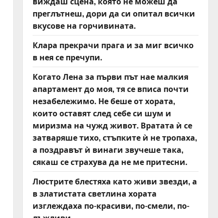
виждаш сцена, която не можеш да
преглътнеш, дори да си опитал всички
вкусове на горчивината.
Клара прекрачи прага и за миг всичко
в нея се пречупи.
Когато Лена за първи път нае малкия
апартамент до моя, тя се вписа почти
незабележимо. Не беше от хората,
които оставят след себе си шум и
миризма на чужд живот. Вратата ѝ се
затваряше тихо, стъпките ѝ не тропаха,
а поздравът ѝ винаги звучеше така,
сякаш се страхува да не ме притесни.
Люстрите блестяха като живи звезди, а
в златистата светлина хората
изглеждаха по-красиви, по-смели, по-
лъжливи.