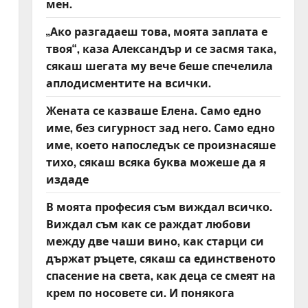
мен.
„Ако разгадаеш това, моята заплата е
твоя“, каза Александър и се засмя така,
сякаш шегата му вече беше спечелила
аплодисментите на всички.
Жената се казваше Елена. Само едно
име, без сигурност зад него. Само едно
име, което напоследък се произнасяше
тихо, сякаш всяка буква можеше да я
издаде
В моята професия съм виждал всичко.
Виждал съм как се раждат любови
между две чаши вино, как старци си
държат ръцете, сякаш са единственото
спасение на света, как деца се смеят на
крем по носовете си. И понякога