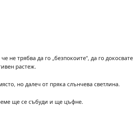
че не трябва да го „безпокоите“, да го докосвате
тивен растеж.
място, но далеч от пряка слънчева светлина.
реме ще се събуди и ще цъфне.