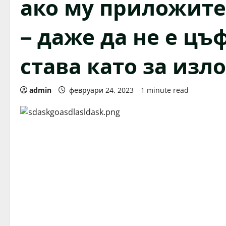
ако му приложите
– даже да не е цъ
става като за изл
admin
февруари 24, 2023
1 minute read