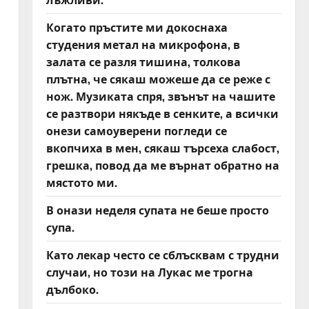
Когато пръстите ми докоснаха
студения метал на микрофона, в
залата се разля тишина, толкова
плътна, че сякаш можеше да се реже с
нож. Музиката спря, звънът на чашите
се разтвори някъде в сенките, а всички
онези самоуверени погледи се
вкопчиха в мен, сякаш търсеха слабост,
грешка, повод да ме върнат обратно на
мястото ми.
В онази неделя супата не беше просто
супа.
Като лекар често се сблъсквам с трудни
случаи, но този на Лукас ме трогна
дълбоко.