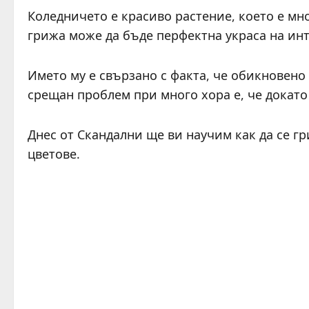
Коледничето е красиво растение, което е мн
грижа може да бъде перфектна украса на ин
Името му е свързано с факта, че обикновено
срещан проблем при много хора е, че докато 
Днес от Скандални ще ви научим как да се гр
цветове.