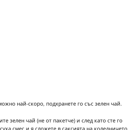
можно най-скоро, подхранете го със зелен чай.
те зелен чай (не от пакетче) и след като сте го
суха смес и я сложете в саксията на коледничето.