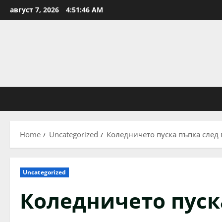
Skip
август 7, 2026
4:51:47 AM
to
content
Home
Uncategorized
Коледничето пуска пъпка след п
Uncategorized
Коледничето пуск