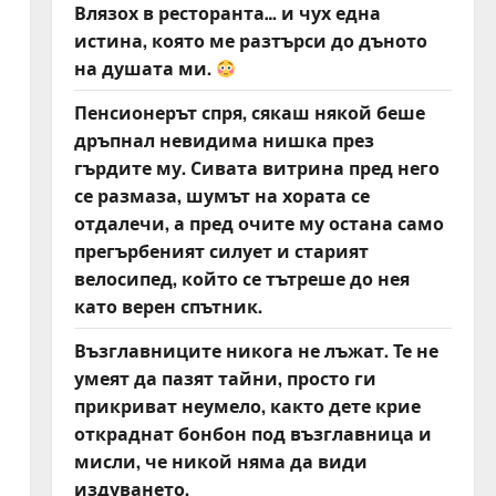
Влязох в ресторанта… и чух една
истина, която ме разтърси до дъното
на душата ми.
Пенсионерът спря, сякаш някой беше
дръпнал невидима нишка през
гърдите му. Сивата витрина пред него
се размаза, шумът на хората се
отдалечи, а пред очите му остана само
прегърбеният силует и старият
велосипед, който се тътреше до нея
като верен спътник.
Възглавниците никога не лъжат. Те не
умеят да пазят тайни, просто ги
прикриват неумело, както дете крие
откраднат бонбон под възглавница и
мисли, че никой няма да види
издуването.