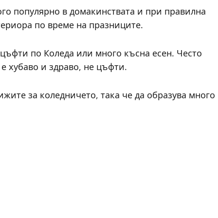
ого популярно в домакинствата и при правилна
териора по време на празниците.
 цъфти по Коледа или много късна есен. Често
е хубаво и здраво, не цъфти.
ижите за коледничето, така че да образува много