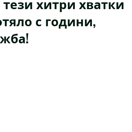
 тези хитри хватки
фтяло с години,
ожба!