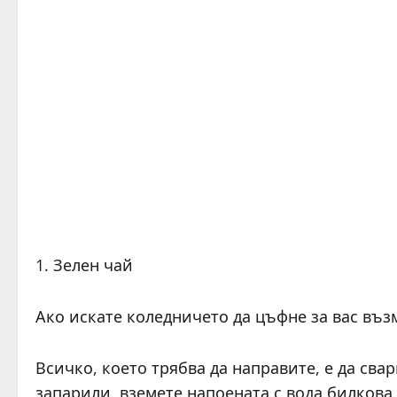
1. Зелен чай
Ако искате коледничето да цъфне за вас въз
Всичко, което трябва да направите, е да свари
запарили, вземете напоената с вода билкова 