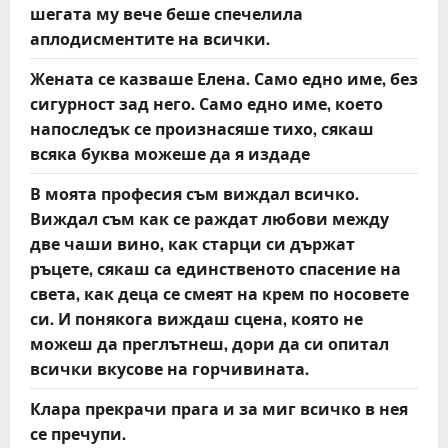
t
шегата му вече беше спечелила
аплодисментите на всички.
i
Жената се казваше Елена. Само едно име, без
o
сигурност зад него. Само едно име, което
напоследък се произнасяше тихо, сякаш
n
всяка буква можеше да я издаде
В моята професия съм виждал всичко.
Виждал съм как се раждат любови между
две чаши вино, как старци си държат
ръцете, сякаш са единственото спасение на
света, как деца се смеят на крем по носовете
си. И понякога виждаш сцена, която не
можеш да преглътнеш, дори да си опитал
всички вкусове на горчивината.
Клара прекрачи прага и за миг всичко в нея
се пречупи.