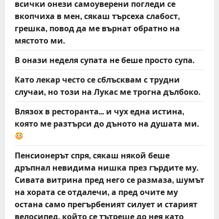
всички онези самоуверени погледи се
вкопчиха в мен, сякаш търсеха слабост,
грешка, повод да ме върнат обратно на
мястото ми.
В онази неделя супата не беше просто супа.
Като лекар често се сблъсквам с трудни
случаи, но този на Лукас ме трогна дълбоко.
Влязох в ресторанта… и чух една истина,
която ме разтърси до дъното на душата ми.
Пенсионерът спря, сякаш някой беше
дръпнал невидима нишка през гърдите му.
Сивата витрина пред него се размаза, шумът
на хората се отдалечи, а пред очите му
остана само прегърбеният силует и старият
велосипед, който се тътреше до нея като