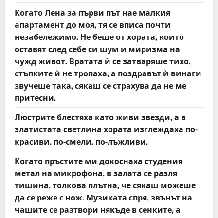
Когато Лена за първи път нае малкия
апартамент до моя, тя се вписа почти
незабележимо. Не беше от хората, които
оставят след себе си шум и миризма на
чужд живот. Вратата ѝ се затваряше тихо,
стъпките ѝ не тропаха, а поздравът ѝ винаги
звучеше така, сякаш се страхува да не ме
притесни.
Люстрите блестяха като живи звезди, а в
златистата светлина хората изглеждаха по-
красиви, по-смели, по-лъжливи.
Когато пръстите ми докоснаха студения
метал на микрофона, в залата се разля
тишина, толкова плътна, че сякаш можеше
да се реже с нож. Музиката спря, звънът на
чашите се разтвори някъде в сенките, а