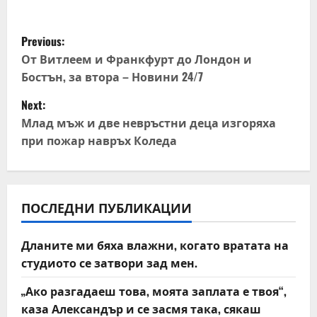
P
Previous:
o
От Витлеем и Франкфурт до Лондон и
Бостън, за втора – Новини 24/7
s
Next:
t
Млад мъж и две невръстни деца изгоряха
при пожар навръх Коледа
n
a
v
ПОСЛЕДНИ ПУБЛИКАЦИИ
i
Дланите ми бяха влажни, когато вратата на
студиото се затвори зад мен.
g
„Ако разгадаеш това, моята заплата е твоя“,
a
каза Александър и се засмя така, сякаш