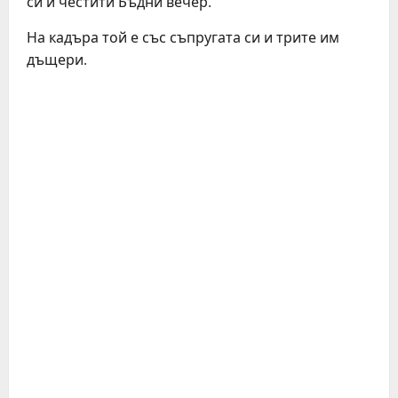
си и честити Бъдни вечер.
На кадъра той е със съпругата си и трите им
дъщери.