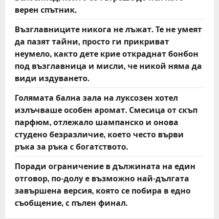
верен спътник.
Възглавниците никога не лъжат. Те не умеят
да пазят тайни, просто ги прикриват
неумело, както дете крие откраднат бонбон
под възглавница и мисли, че никой няма да
види издуването.
Голямата бална зала на луксозен хотел
излъчваше особен аромат. Смесица от скъп
парфюм, отлежало шампанско и онова
студено безразличие, което често върви
ръка за ръка с богатството.
Поради ограничение в дължината на един
отговор, по-долу е възможно най-дългата
завършена версия, която се побира в едно
съобщение, с пълен финал.