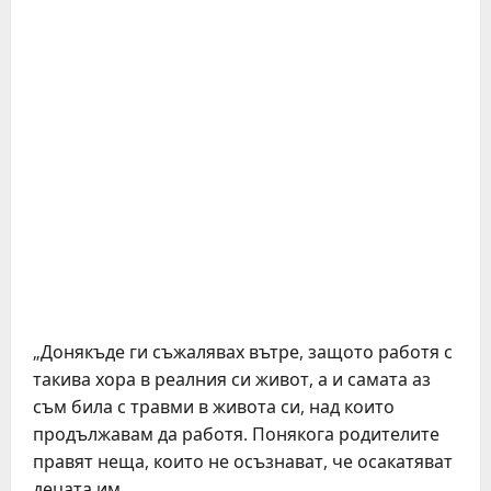
„Донякъде ги съжалявах вътре, защото работя с
такива хора в реалния си живот, а и самата аз
съм била с травми в живота си, над които
продължавам да работя. Понякога родителите
правят неща, които не осъзнават, че осакатяват
децата им.