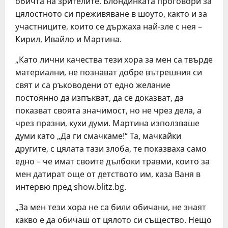
обичта на зрителите. Блондинката проговори за
цялостното си преживяване в шоуто, както и за
участниците, които се държаха най-зле с нея –
Кирил, Ивайло и Мартина.
„Като лични качества тези хора за мен са твърде
материални, не познават добре вътрешния си
свят и са ръководени от едно желание
постоянно да изпъкват, да се доказват, да
показват своята значимост, но не чрез дела, а
чрез празни, кухи думи. Мартина използваше
думи като „Да ги смачкаме!“ Та, мачкайки
другите, с цялата тази злоба, те показваха само
едно – че имат своите дълбоки травми, които за
мен датират още от детството им, каза Ваня в
интервю пред show.blitz.bg.
„За мен тези хора не са били обичани, не знаят
какво е да обичаш от цялото си същество. Нещо