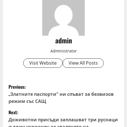
admin
Administrator
Visit Website
View All Posts
P
Previous:
o
„Златните паспорти“ ни спъват за безвизов
режим със САЩ
s
Next:
t
Доживотни присъди заплашват три руснаци
и един украинец за свалянето на