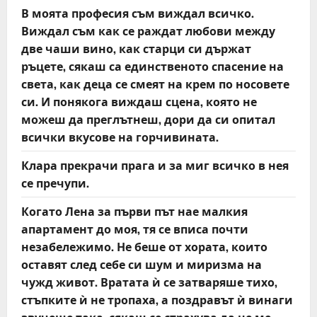
В моята професия съм виждал всичко.
Виждал съм как се раждат любови между
две чаши вино, как старци си държат
ръцете, сякаш са единственото спасение на
света, как деца се смеят на крем по носовете
си. И понякога виждаш сцена, която не
можеш да преглътнеш, дори да си опитал
всички вкусове на горчивината.
Клара прекрачи прага и за миг всичко в нея
се пречупи.
Когато Лена за първи път нае малкия
апартамент до моя, тя се вписа почти
незабележимо. Не беше от хората, които
оставят след себе си шум и миризма на
чужд живот. Вратата ѝ се затваряше тихо,
стъпките ѝ не тропаха, а поздравът ѝ винаги