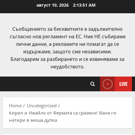
Skip
август 10, 2026
2:13:51 AM
to
content
Съобщението за бисквитките е задължително
съгласно нов регламент на ЕС. Ние НЕ събираме
лични данни, а рекламите ни помагат да се
издържаме, защото сме независими.
Благодарим за разбирането и се извиняваме за
неудобството.
LIVE
Home
Uncategorized
Кирил и Ивайло от Фермата са сразени! Ваня ги
натири в миша дупка