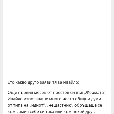
Ето какво друго заяви тя за Ивайло:
Още първия месец от престоя си във „Фермата“,
Ивайло използваше много често обидни думи
от типа на „идиот“, „нещастник“, обръщаше се
към самия себе си така или към някой друг.