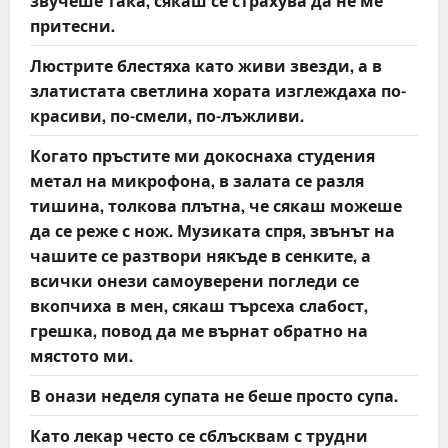
звучеше така, сякаш се страхува да не ме
притесни.
Люстрите блестяха като живи звезди, а в
златистата светлина хората изглеждаха по-
красиви, по-смели, по-лъжливи.
Когато пръстите ми докоснаха студения
метал на микрофона, в залата се разля
тишина, толкова плътна, че сякаш можеше
да се реже с нож. Музиката спря, звънът на
чашите се разтвори някъде в сенките, а
всички онези самоуверени погледи се
вкопчиха в мен, сякаш търсеха слабост,
грешка, повод да ме върнат обратно на
мястото ми.
В онази неделя супата не беше просто супа.
Като лекар често се сблъсквам с трудни