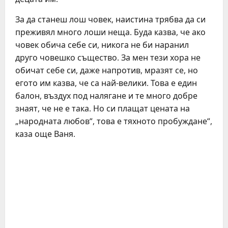
За да станеш лош човек, наистина трябва да си
преживял много лоши неща. Буда казва, че ако
човек обича себе си, никога не би наранил
друго човешко същество. За мен тези хора не
обичат себе си, даже напротив, мразят се, но
егото им казва, че са най-велики. Това е един
балон, въздух под налягане и те много добре
знаят, че не е така. Но си плащат цената на
„народната любов“, това е тяхното пробуждане“,
каза още Ваня.