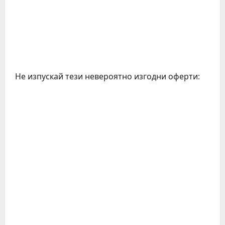
Не изпускай тези невероятно изгодни оферти:
C
o
n
t
i
n