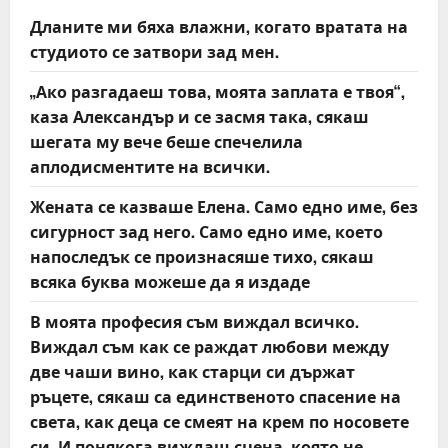
g
Дланите ми бяха влажни, когато вратата на
a
студиото се затвори зад мен.
t
„Ако разгадаеш това, моята заплата е твоя“,
каза Александър и се засмя така, сякаш
i
шегата му вече беше спечелила
аплодисментите на всички.
o
Жената се казваше Елена. Само едно име, без
n
сигурност зад него. Само едно име, което
напоследък се произнасяше тихо, сякаш
всяка буква можеше да я издаде
В моята професия съм виждал всичко.
Виждал съм как се раждат любови между
две чаши вино, как старци си държат
ръцете, сякаш са единственото спасение на
света, как деца се смеят на крем по носовете
си. И понякога виждаш сцена, която не