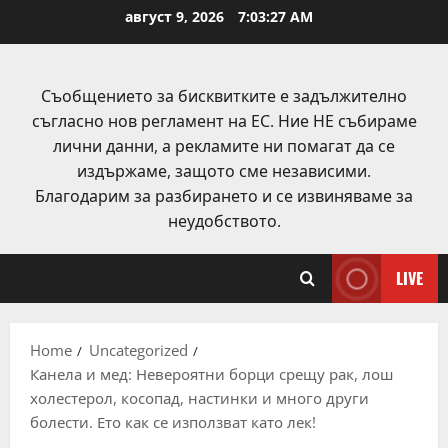
Skip
август 9, 2026
7:03:28 AM
to
content
Съобщението за бисквитките е задължително
съгласно нов регламент на ЕС. Ние НЕ събираме
лични данни, а рекламите ни помагат да се
издържаме, защото сме независими.
Благодарим за разбирането и се извиняваме за
неудобството.
LIVE
Home
Uncategorized
Канела и мед: Невероятни борци срещу рак, лош
холестерол, косопад, настинки и много други
болести. Ето как се използват като лек!