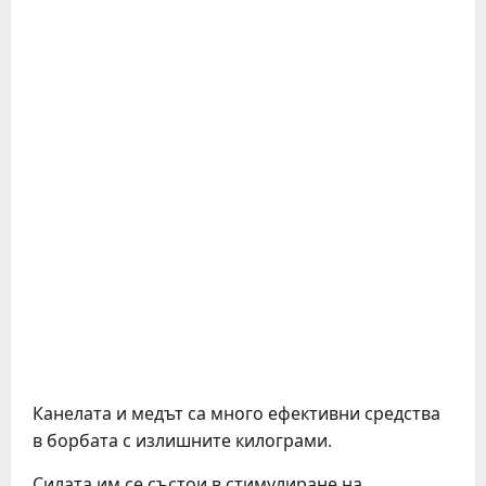
Канелата и медът са много ефективни средства
в борбата с излишните килограми.
Силата им се състои в стимулиране на