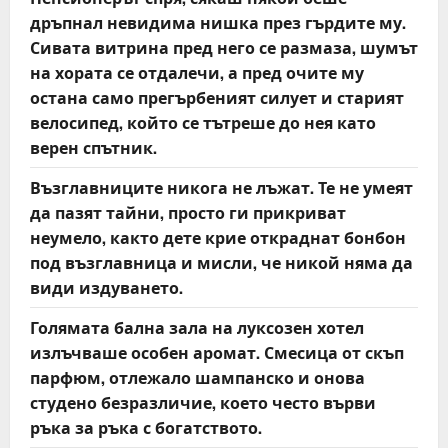
дръпнал невидима нишка през гърдите му.
Сивата витрина пред него се размаза, шумът
на хората се отдалечи, а пред очите му
остана само прегърбеният силует и старият
велосипед, който се тътреше до нея като
верен спътник.
Възглавниците никога не лъжат. Те не умеят
да пазят тайни, просто ги прикриват
неумело, както дете крие откраднат бонбон
под възглавница и мисли, че никой няма да
види издуването.
Голямата бална зала на луксозен хотел
излъчваше особен аромат. Смесица от скъп
парфюм, отлежало шампанско и онова
студено безразличие, което често върви
ръка за ръка с богатството.