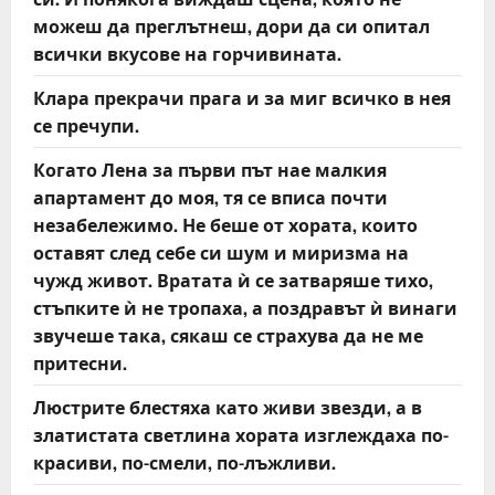
можеш да преглътнеш, дори да си опитал
всички вкусове на горчивината.
Клара прекрачи прага и за миг всичко в нея
се пречупи.
Когато Лена за първи път нае малкия
апартамент до моя, тя се вписа почти
незабележимо. Не беше от хората, които
оставят след себе си шум и миризма на
чужд живот. Вратата ѝ се затваряше тихо,
стъпките ѝ не тропаха, а поздравът ѝ винаги
звучеше така, сякаш се страхува да не ме
притесни.
Люстрите блестяха като живи звезди, а в
златистата светлина хората изглеждаха по-
красиви, по-смели, по-лъжливи.