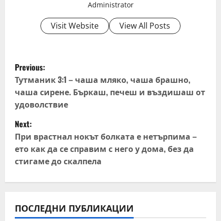
Administrator
Visit Website
View All Posts
P
Previous:
o
Тутманик 3:1 – чаша мляко, чаша брашно,
чаша сирене. Бъркаш, печеш и въздишаш от
s
удоволствие
t
Next:
При врастнал нокът болката е нетърпима –
n
ето как да се справим с него у дома, без да
стигаме до скалпела
a
v
i
ПОСЛЕДНИ ПУБЛИКАЦИИ