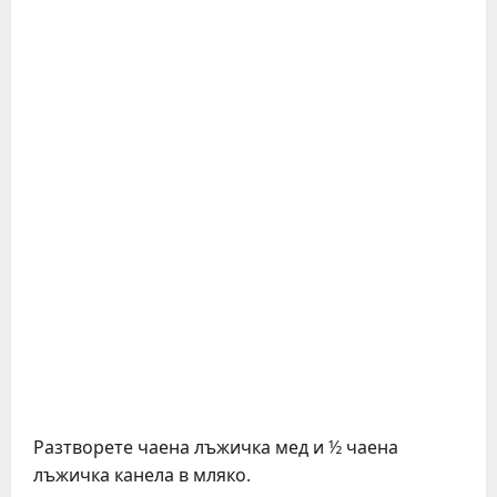
Разтворете чаена лъжичка мед и ½ чаена
лъжичка канела в мляко.