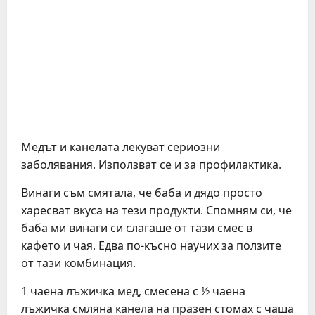
Медът и канелата лекуват сериозни
заболявания. Използват се и за профилактика.
Винаги съм смятала, че баба и дядо просто
харесват вкуса на тези продукти. Спомням си, че
баба ми винаги си слагаше от тази смес в
кафето и чая. Едва по-късно научих за ползите
от тази комбинация.
1 чаена лъжичка мед, смесена с ½ чаена
лъжичка смляна канела на празен стомах с чаша