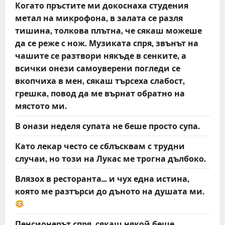
Когато пръстите ми докоснаха студения
метал на микрофона, в залата се разля
тишина, толкова плътна, че сякаш можеше
да се реже с нож. Музиката спря, звънът на
чашите се разтвори някъде в сенките, а
всички онези самоуверени погледи се
вкопчиха в мен, сякаш търсеха слабост,
грешка, повод да ме върнат обратно на
мястото ми.
В онази неделя супата не беше просто супа.
Като лекар често се сблъсквам с трудни
случаи, но този на Лукас ме трогна дълбоко.
Влязох в ресторанта… и чух една истина,
която ме разтърси до дъното на душата ми.
Пенсионерът спря, сякаш някой беше