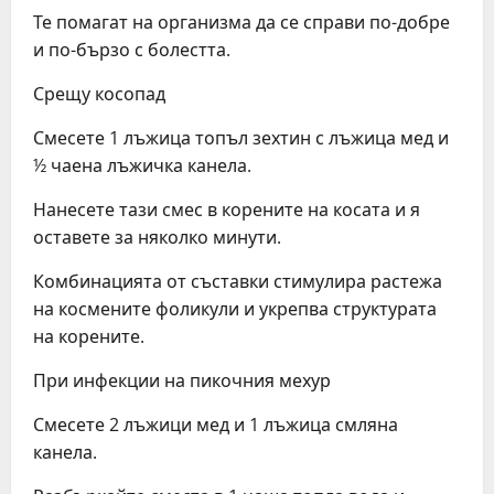
Те помагат на организма да се справи по-добре
и по-бързо с болестта.
Срещу косопад
Смесете 1 лъжица топъл зехтин с лъжица мед и
½ чаена лъжичка канела.
Нанесете тази смес в корените на косата и я
оставете за няколко минути.
Комбинацията от съставки стимулира растежа
на космените фоликули и укрепва структурата
на корените.
При инфекции на пикочния мехур
Смесете 2 лъжици мед и 1 лъжица смляна
канела.