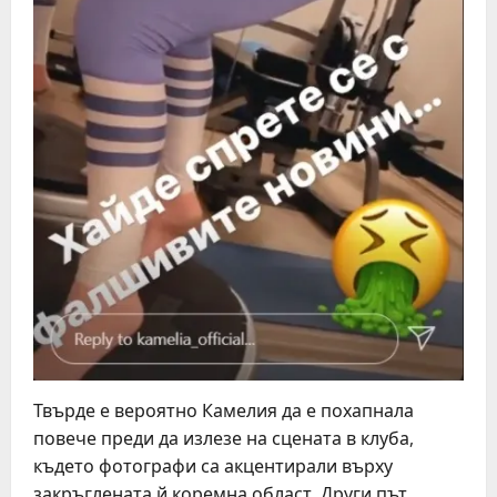
Твърде е вероятно Камелия да е похапнала
повече преди да излезе на сцената в клуба,
където фотографи са акцентирали върху
закръглената й коремна област. Други път