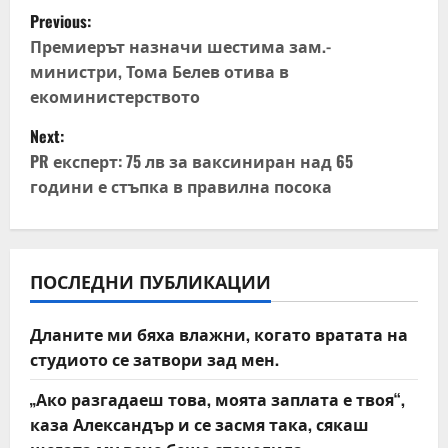
P
Previous:
o
Премиерът назначи шестима зам.-
министри, Тома Белев отива в
s
екоминистерството
t
Next:
PR експерт: 75 лв за ваксиниран над 65
n
години е стъпка в правилна посока
a
v
ПОСЛЕДНИ ПУБЛИКАЦИИ
i
Дланите ми бяха влажни, когато вратата на
g
студиото се затвори зад мен.
a
„Ако разгадаеш това, моята заплата е твоя“,
t
каза Александър и се засмя така, сякаш