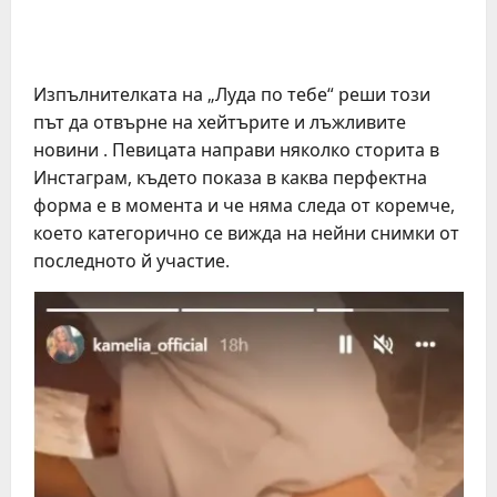
Изпълнителката на „Луда по тебе“ реши този
път да отвърне на хейтърите и лъжливите
новини . Певицата направи няколко сторита в
Инстаграм, където показа в каква перфектна
форма е в момента и че няма следа от коремче,
което категорично се вижда на нейни снимки от
последното й участие.