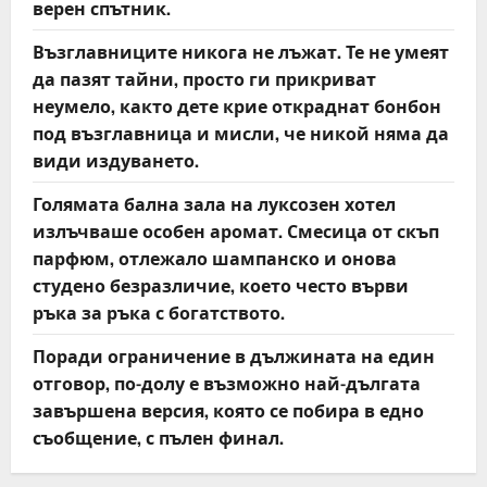
верен спътник.
Възглавниците никога не лъжат. Те не умеят
да пазят тайни, просто ги прикриват
неумело, както дете крие откраднат бонбон
под възглавница и мисли, че никой няма да
види издуването.
Голямата бална зала на луксозен хотел
излъчваше особен аромат. Смесица от скъп
парфюм, отлежало шампанско и онова
студено безразличие, което често върви
ръка за ръка с богатството.
Поради ограничение в дължината на един
отговор, по-долу е възможно най-дългата
завършена версия, която се побира в едно
съобщение, с пълен финал.