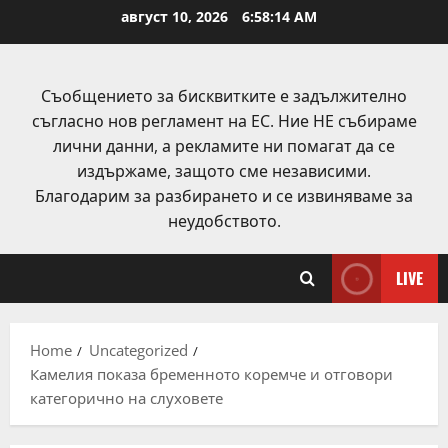
Skip
август 10, 2026
6:58:15 AM
to
content
Съобщението за бисквитките е задължително
съгласно нов регламент на ЕС. Ние НЕ събираме
лични данни, а рекламите ни помагат да се
издържаме, защото сме независими.
Благодарим за разбирането и се извиняваме за
неудобството.
LIVE
Home
Uncategorized
Камелия показа бременното коремче и отговори
категорично на слуховете