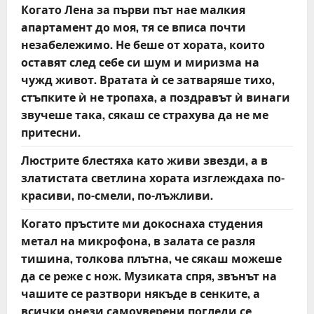
Когато Лена за първи път нае малкия
апартамент до моя, тя се вписа почти
незабележимо. Не беше от хората, които
оставят след себе си шум и миризма на
чужд живот. Вратата ѝ се затваряше тихо,
стъпките ѝ не тропаха, а поздравът ѝ винаги
звучеше така, сякаш се страхува да не ме
притесни.
Люстрите блестяха като живи звезди, а в
златистата светлина хората изглеждаха по-
красиви, по-смели, по-лъжливи.
Когато пръстите ми докоснаха студения
метал на микрофона, в залата се разля
тишина, толкова плътна, че сякаш можеше
да се реже с нож. Музиката спря, звънът на
чашите се разтвори някъде в сенките, а
всички онези самоуверени погледи се