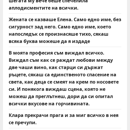
шегата му вече беше спечелила
i
аплодисментите на всички.
o
Жената се казваше Елена. Само едно име, без
сигурност зад него. Само едно име, което
n
напоследък се произнасяше тихо, сякаш
всяка буква можеше да я издаде
В моята професия съм виждал всичко.
Виждал съм как се раждат любови между
две чаши вино, как старци си държат
ръцете, сякаш са единственото спасение на
света, как деца се смеят на крем по носовете
си. И понякога виждаш сцена, която не
можеш да преглътнеш, дори да си опитал
всички вкусове на горчивината.
Клара прекрачи прага и за миг всичко в нея
се пречупи.