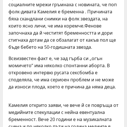
социалните мрежи гръмнаха с новината, че поп
фолк-дивата Камелия е бременна . Причината
бяха скандлани снимки на фолк звездата, на
които ясно личи, че има коремче.Фенове
започнаха да й честитят бременността и дори
стигнаха дотам да се обзалагат от какъв пол ще
бъде бебето на 50-годишната звезда.
Всеизвестен факт е, че зад гърба си „огън
момичето“ има няколко спонтанни аборта. В
откровено интервю русата сексбомба е
споделяла, че има сериоен проблем и не може
да износи плода, което е причина да няма деца.
Камелия открито заяви, че вече й се повръща от
медийните спекулации с нейна евентуална
бременност. Вече 20 години е на музикалната
сцена и по няколко пъти на година медиите я