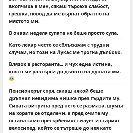
вкопчиха в мен, сякаш търсеха слабост,
грешка, повод да ме върнат обратно на
мястото ми.
В онази неделя супата не беше просто супа.
Като лекар често се сблъсквам с трудни
случаи, но този на Лукас ме трогна дълбоко.
Влязох в ресторанта… и чух една истина,
която ме разтърси до дъното на душата ми.
Пенсионерът спря, сякаш някой беше
дръпнал невидима нишка през гърдите му.
Сивата витрина пред него се размаза, шумът
на хората се отдалечи, а пред очите му
остана само прегърбеният силует и старият
велосипед, който се тътреше до нея като