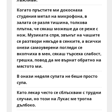
Когато пръстите ми докоснаха
студения метал на микрофона, в
залата се разля тишина, толкова
плътна, че сякаш можеше да се реже с
нож. Музиката спря, звънът на чашите
се разтвори някъде в сенките, а всички
онези самоуверени погледи се
вкопчиха в мен, сякаш търсеха слабост,
грешка, повод да ме върнат обратно на
мястото ми.
В онази неделя супата не беше просто
супа.
Като лекар често се сблъсквам с трудни
случаи, но този на Лукас ме трогна
дълбоко.