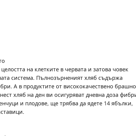
то
 целостта на клетките в червата и затова човек
ната система. Пълнозърненият хляб съдържа
ибри. А в продуктите от висококачествено брашно
ест хляб на ден ви осигуряват дневна доза фибр
ленчуци и плодове, ще трябва да ядете 14 ябълки,
аставици.