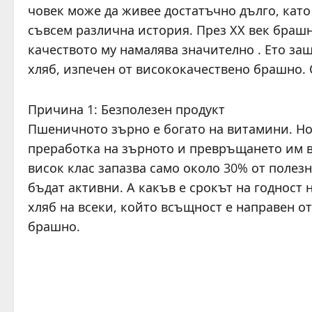
човек може да живее достатъчно дълго, като 
съвсем различна история. През ХХ век браш
качеството му намалява значително . Ето защ
хляб, изпечен от висококачествено брашно.
Причина 1: Безполезен продукт
Пшеничното зърно е богато на витамини. Но
преработка на зърното и превръщането им в
висок клас запазва само около 30% от полезн
бъдат активни. А какъв е срокът на годност
хляб на всеки, който всъщност е направен о
брашно.