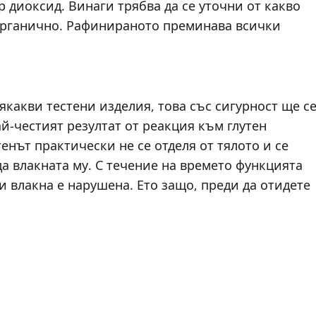
 диоксид. Винаги трябва да се уточни от какво
органично. Рафинираното преминава всички
сякакви тестени изделия, това със сигурност ще с
й-честият резултат от реакция към глутен
тенът практически не се отделя от тялото и се
да влакната му. С течение на времето функцията
и влакна е нарушена. Ето защо, преди да отидете