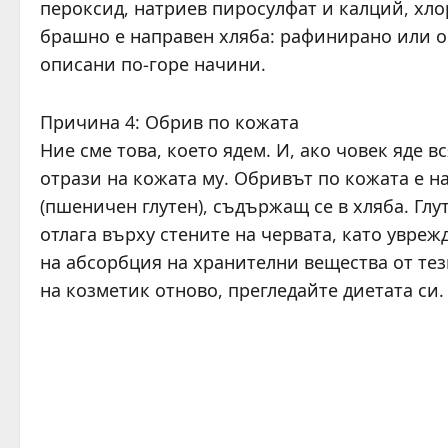
пероксид, натриев пиросулфат и калций, хлор
брашно е направен хляба: рафинирано или 
описани по-горе начини.
Причина 4: Обрив по кожата
Ние сме това, което ядем. И, ако човек яде в
отрази на кожата му. Обривът по кожата е на
(пшеничен глутен), съдържащ се в хляба. Глу
отлага върху стените на червата, като увреж
на абсорбция на хранителни вещества от тез
на козметик отново, прегледайте диетата си.