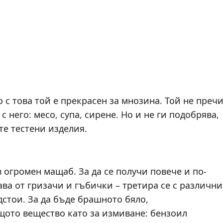
 с това той е прекрасен за мнозина. Той не преч
с него: месо, супа, сирене. Но и не ги подобрява,
те тестени изделия.
 огромен мащаб. За да се получи повече и по-
ава от гризачи и гъбички – третира се с различни
стои. За да бъде брашното бяло,
щото вещество като за измиване: бензоил