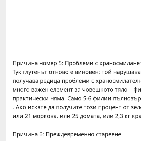
Причина номер 5: Проблеми с храносмилане
Тук глутенът отново е виновен: той нарушава
получава редица проблеми с храносмилател
много важен елемент за човешкото тяло – ф
практически няма. Само 5-6 филии пълнозърн
. Ако искате да получите този процент от зе
или 21 моркова, или 25 домата, или 2,3 кг кр
Причина 6: Преждевременно стареене