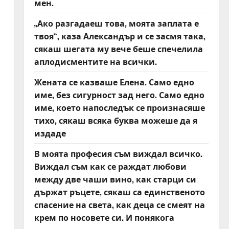
мен.
„Ако разгадаеш това, моята заплата е
твоя“, каза Александър и се засмя така,
сякаш шегата му вече беше спечелила
аплодисментите на всички.
Жената се казваше Елена. Само едно
име, без сигурност зад него. Само едно
име, което напоследък се произнасяше
тихо, сякаш всяка буква можеше да я
издаде
В моята професия съм виждал всичко.
Виждал съм как се раждат любови
между две чаши вино, как старци си
държат ръцете, сякаш са единственото
спасение на света, как деца се смеят на
крем по носовете си. И понякога