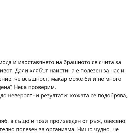
мода и изоставянето на брашното се счита за
вот. Дали хлябът наистина е полезен за нас и
жение, че всъщност, макар може би и не много
ена? Нека проверим.
 до невероятни резултати: кожата се подобрява,
яб, а също и този произведен от ръж, овесено
телно полезен за организма. Нищо чудно, че