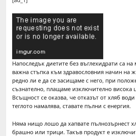
[ad_1]
Напоследък диетите без въглехидрати са на 
важна стъпка към здравословния начин на жи
редно ли е да се засищаме с него, при поло
съзнателно, плащаме изключително висока ц
Всъщност се оказва, че отказът от хляб води
теглото намалява, ставате пълни с енергия.
Няма нищо лошо да хапвате пълнозърнест хл
брашно или трици. Такъв продукт е изключи