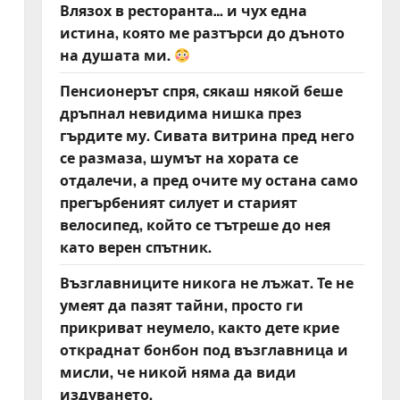
Влязох в ресторанта… и чух една
истина, която ме разтърси до дъното
на душата ми.
Пенсионерът спря, сякаш някой беше
дръпнал невидима нишка през
гърдите му. Сивата витрина пред него
се размаза, шумът на хората се
отдалечи, а пред очите му остана само
прегърбеният силует и старият
велосипед, който се тътреше до нея
като верен спътник.
Възглавниците никога не лъжат. Те не
умеят да пазят тайни, просто ги
прикриват неумело, както дете крие
откраднат бонбон под възглавница и
мисли, че никой няма да види
издуването.