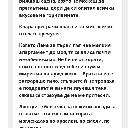
виждаш сцена, която не можеш да
преглътнеш, дори да си опитал всички
вкусове на горчивината.
Клара прекрачи прага и за миг всичко
в нея се пречупи.
Когато Лена за първи път нае малкия
апартамент до моя, тя се вписа почти
незабележимо. Не беше от хората,
които оставят след себе си шум и
миризма на чужд живот. Вратата ѝ се
затваряше тихо, стъпките ѝ не тропаха,
а поздравът ѝ винаги звучеше така,
сякаш се страхува да не ме притесни.
Люстрите блестяха като живи звезди, а
в златистата светлина хората
изглеждаха по-красиви, по-смели, по-
лъжливи.