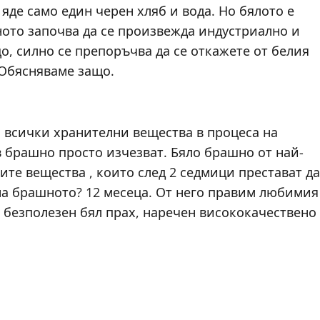
яде само един черен хляб и вода. Но бялото е
ното започва да се произвежда индустриално и
о, силно се препоръчва да се откажете от белия
 Обясняваме защо.
 всички хранителни вещества в процеса на
 брашно просто изчезват. Бяло брашно от най-
ите вещества , които след 2 седмици престават да
 на брашното? 12 месеца. От него правим любимия
т безполезен бял прах, наречен висококачествено