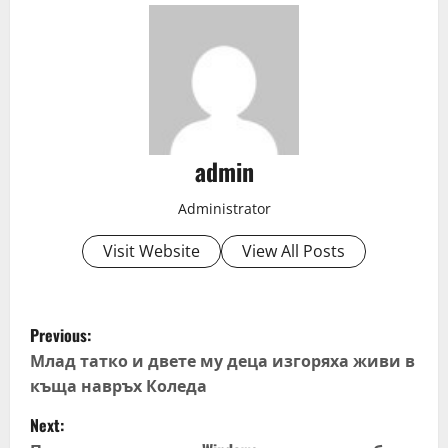
admin
Administrator
Visit Website
View All Posts
P
Previous:
o
Млад татко и двете му деца изгоряха живи в
къща навръх Коледа
s
Next: