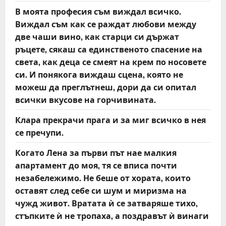
В моята професия съм виждал всичко.
Виждал съм как се раждат любови между
две чаши вино, как старци си държат
ръцете, сякаш са единственото спасение на
света, как деца се смеят на крем по носовете
си. И понякога виждаш сцена, която не
можеш да преглътнеш, дори да си опитал
всички вкусове на горчивината.
Клара прекрачи прага и за миг всичко в нея
се пречупи.
Когато Лена за първи път нае малкия
апартамент до моя, тя се вписа почти
незабележимо. Не беше от хората, които
оставят след себе си шум и миризма на
чужд живот. Вратата ѝ се затваряше тихо,
стъпките ѝ не тропаха, а поздравът ѝ винаги