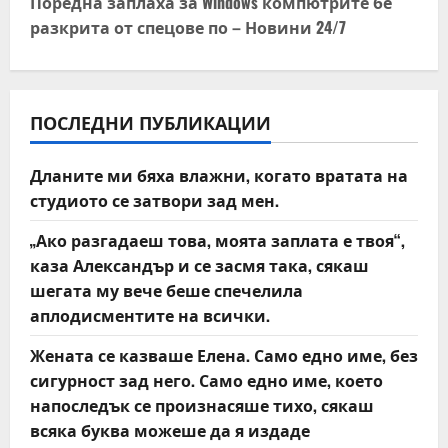
t
Поредна заплаха за Windows компютрите бе
разкрита от спецове по – Новини 24/7
n
a
v
ПОСЛЕДНИ ПУБЛИКАЦИИ
i
Дланите ми бяха влажни, когато вратата на
студиото се затвори зад мен.
g
„Ако разгадаеш това, моята заплата е твоя“,
a
каза Александър и се засмя така, сякаш
t
шегата му вече беше спечелила
аплодисментите на всички.
i
Жената се казваше Елена. Само едно име, без
o
сигурност зад него. Само едно име, което
напоследък се произнасяше тихо, сякаш
n
всяка буква можеше да я издаде