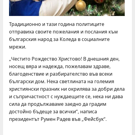
Традиционно и тази година политиците
отправиха своите пожелания и послания към
българския народ за Коледа в социалните
мрежи.
„Честито Рождество Христово! В днешния ден,
носещ вяра и надежда, пожелавам здраве,
благоденствие и разбирателство във всеки
български дом. Нека светлината на големия
християнски празник ни окрилява за добри дела
и съпричастност с нуждаещите се, нека ни дава
сила да продължаваме заедно да градим
достойно бъдеще за всички“, написа
президентът Румен Радев във „Фейсбук“.