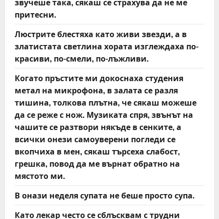
звучеше така, сякаш се страхува да не ме
притесни.
Люстрите блестяха като живи звезди, а в
златистата светлина хората изглеждаха по-
красиви, по-смели, по-лъжливи.
Когато пръстите ми докоснаха студения
метал на микрофона, в залата се разля
тишина, толкова плътна, че сякаш можеше
да се реже с нож. Музиката спря, звънът на
чашите се разтвори някъде в сенките, а
всички онези самоуверени погледи се
вкопчиха в мен, сякаш търсеха слабост,
грешка, повод да ме върнат обратно на
мястото ми.
В онази неделя супата не беше просто супа.
Като лекар често се сблъсквам с трудни