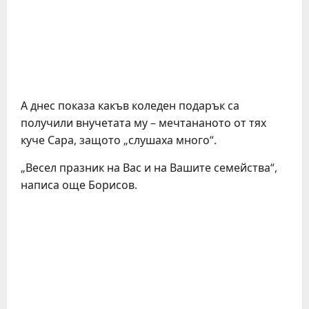
А днес показа какъв коледен подарък са
получили внучетата му – мечтананото от тях
куче Сара, защото „слушаха много“.
„Весел празник на Вас и на Вашите семейства“,
написа още Борисов.