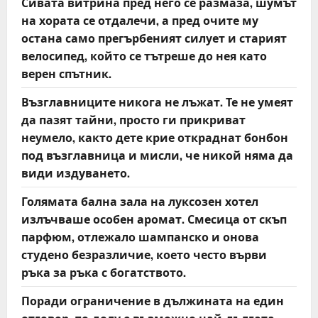
Сивата витрина пред него се размаза, шумът
на хората се отдалечи, а пред очите му
остана само прегърбеният силует и старият
велосипед, който се тътреше до нея като
верен спътник.
Възглавниците никога не лъжат. Те не умеят
да пазят тайни, просто ги прикриват
неумело, както дете крие откраднат бонбон
под възглавница и мисли, че никой няма да
види издуването.
Голямата бална зала на луксозен хотел
излъчваше особен аромат. Смесица от скъп
парфюм, отлежало шампанско и онова
студено безразличие, което често върви
ръка за ръка с богатството.
Поради ограничение в дължината на един