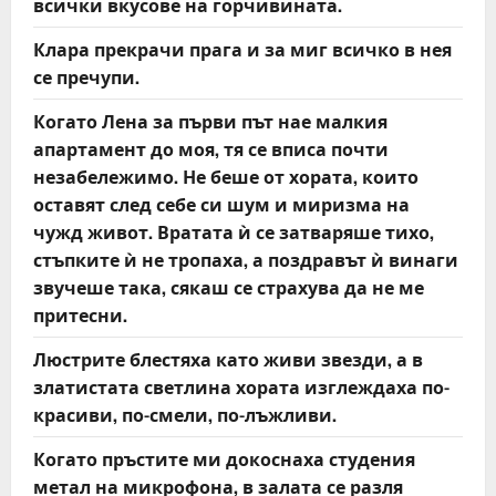
всички вкусове на горчивината.
Клара прекрачи прага и за миг всичко в нея
се пречупи.
Когато Лена за първи път нае малкия
апартамент до моя, тя се вписа почти
незабележимо. Не беше от хората, които
оставят след себе си шум и миризма на
чужд живот. Вратата ѝ се затваряше тихо,
стъпките ѝ не тропаха, а поздравът ѝ винаги
звучеше така, сякаш се страхува да не ме
притесни.
Люстрите блестяха като живи звезди, а в
златистата светлина хората изглеждаха по-
красиви, по-смели, по-лъжливи.
Когато пръстите ми докоснаха студения
метал на микрофона, в залата се разля