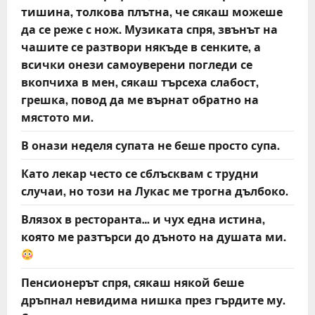
тишина, толкова плътна, че сякаш можеше
да се реже с нож. Музиката спря, звънът на
чашите се разтвори някъде в сенките, а
всички онези самоуверени погледи се
вкопчиха в мен, сякаш търсеха слабост,
грешка, повод да ме върнат обратно на
мястото ми.
В онази неделя супата не беше просто супа.
Като лекар често се сблъсквам с трудни
случаи, но този на Лукас ме трогна дълбоко.
Влязох в ресторанта… и чух една истина,
която ме разтърси до дъното на душата ми.
Пенсионерът спря, сякаш някой беше
дръпнал невидима нишка през гърдите му.