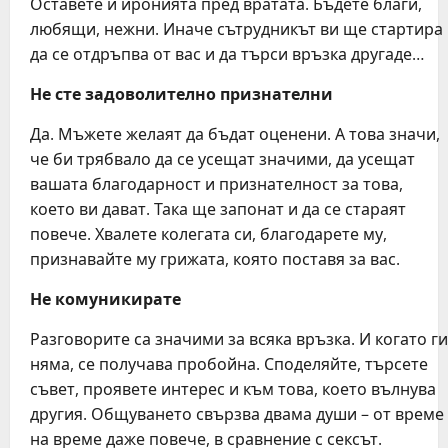
Оставете и иронията пред вратата. Бъдете благи,
любящи, нежни. Иначе сътрудникът ви ще стартира
да се отдръпва от вас и да търси връзка другаде…
Не сте задоволително признателни
Да. Мъжете желаят да бъдат оценени. А това значи,
че би трябвало да се усещат значими, да усещат
вашата благодарност и признателност за това,
което ви дават. Така ще запонат и да се стараят
повече. Хвалете колегата си, благодарете му,
признавайте му грижата, която поставя за вас.
Не комуникирате
Разговорите са значими за всяка връзка. И когато ги
няма, се получава пробойна. Споделяйте, търсете
съвет, проявете интерес и към това, което вълнува
другия. Общуването свързва двама души – от време
на време даже повече, в сравнение с сексът.