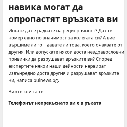
навика могат да
опропастят връзката ви
Искате да се радвате на реципрочност? Да сте
номер едно по значимост за колегата си? А вие
вършиме ли го – давате ли това, което очаквате от
другия. Или допускате някои доста нездравословни
привички да разрушават връзките ви? Според
експертите някои наши дейности нервират
извънредно доста другия и разрушават връзките
ни, написа bulnews.bg.
Вижте кои са те:
Телефонът непрекъснато ви е в ръката