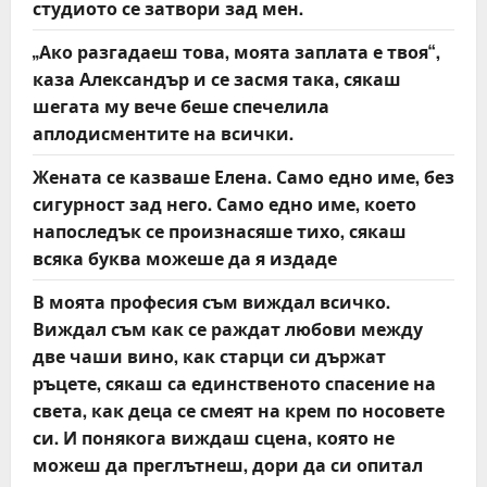
студиото се затвори зад мен.
a
„Ако разгадаеш това, моята заплата е твоя“,
t
каза Александър и се засмя така, сякаш
шегата му вече беше спечелила
i
аплодисментите на всички.
o
Жената се казваше Елена. Само едно име, без
сигурност зад него. Само едно име, което
n
напоследък се произнасяше тихо, сякаш
всяка буква можеше да я издаде
В моята професия съм виждал всичко.
Виждал съм как се раждат любови между
две чаши вино, как старци си държат
ръцете, сякаш са единственото спасение на
света, как деца се смеят на крем по носовете
си. И понякога виждаш сцена, която не
можеш да преглътнеш, дори да си опитал