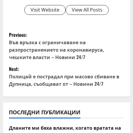
Visit Website
View All Posts
P
Previous:
o
Във връзка с ограничаване на
разпространението на коронавируса,
s
чешките власти – Новини 24/7
t
Next:
Полицай е пострадал при масово сбиване в
n
Дупница, съобщават от – Новини 24/7
a
v
ПОСЛЕДНИ ПУБЛИКАЦИИ
i
Дланите ми бяха влажни, когато вратата на
g