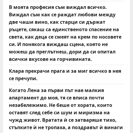
В моята професия съм виждал всичко.
Виждал съм как се раждат любови между
две чаши вино, как старци си държат
ръцете, сякаш са единственото спасение на
света, как деца се смеят на крем по носовете
си. И понякога виждаш сцена, която не
можеш да преглътнеш, дори да си опитал
всички вкусове на горчивината.
Клара прекрачи прага и за миг всичко в нея
се пречупи.
Когато Лена за първи път нае малкия
апартамент до моя, тя се вписа почти
незабележимо. Не беше от хората, които
оставят след себе си шум и миризма на
чужд живот. Вратата ѝ се затваряше тихо,
стъпките ѝ не тропаха, а поздравът ѝ винаги