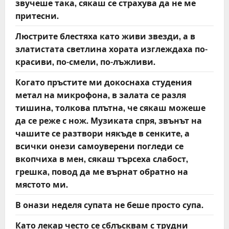
звучеше така, сякаш се страхува да не ме
притесни.
Люстрите блестяха като живи звезди, а в
златистата светлина хората изглеждаха по-
красиви, по-смели, по-лъжливи.
Когато пръстите ми докоснаха студения
метал на микрофона, в залата се разля
тишина, толкова плътна, че сякаш можеше
да се реже с нож. Музиката спря, звънът на
чашите се разтвори някъде в сенките, а
всички онези самоуверени погледи се
вкопчиха в мен, сякаш търсеха слабост,
грешка, повод да ме върнат обратно на
мястото ми.
В онази неделя супата не беше просто супа.
Като лекар често се сблъсквам с трудни