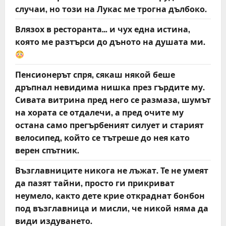
случаи, но този на Лукас ме трогна дълбоко.
Влязох в ресторанта… и чух една истина,
която ме разтърси до дъното на душата ми.
Пенсионерът спря, сякаш някой беше
дръпнал невидима нишка през гърдите му.
Сивата витрина пред него се размаза, шумът
на хората се отдалечи, а пред очите му
остана само прегърбеният силует и старият
велосипед, който се тътреше до нея като
верен спътник.
Възглавниците никога не лъжат. Те не умеят
да пазят тайни, просто ги прикриват
неумело, както дете крие откраднат бонбон
под възглавница и мисли, че никой няма да
види издуването.