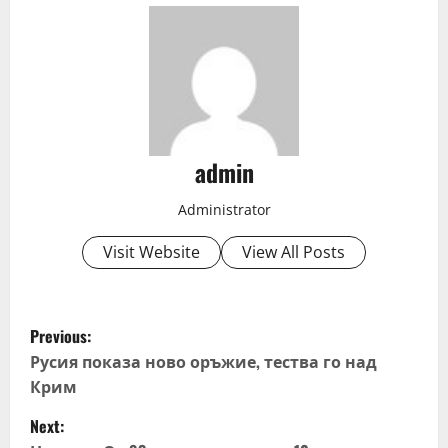
admin
Administrator
Visit Website
View All Posts
P
Previous:
o
Русия показа ново оръжие, тества го над
Крим
s
Next: