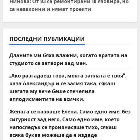
t
Нинова: От 93 са ремонтирани 10 язовира, но
са незаконни и нямат проекти
n
a
v
ПОСЛЕДНИ ПУБЛИКАЦИИ
i
Дланите ми бяха влажни, когато вратата на
студиото се затвори зад мен.
g
„Ако разгадаеш това, моята заплата е твоя“,
a
каза Александър и се засмя така, сякаш
t
шегата му вече беше спечелила
аплодисментите на всички.
i
Жената се казваше Елена. Само едно име, без
o
сигурност зад него. Само едно име, което
напоследък се произнасяше тихо, сякаш
n
всяка буква можеше да я издаде