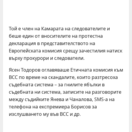
Той е член на Камарата на следователите и
беше един от вносителите на протестна
декларация в представителството на
Европейската комисия срещу зачестилия натиск
върху прокурори и следователи.
Ясен Тодоров оглавяваше Етичната комисия към
ВСС по време на скандалите, които разтресоха
съдебната система – за гнилите ябълки в
съдебната ни система, записите на разговорите
между съдийките Янева и Чаналова, SMS-а на
телефона на експремиера Борисов за
изслушването му във ВСС и др.