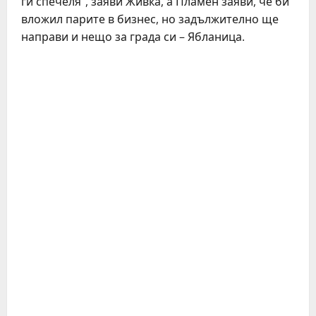
ги спечеля”, заяви Живка, а Пламен заяви, че би
вложил парите в бизнес, но задължително ще
направи и нещо за града си – Ябланица.