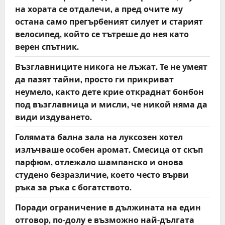
на хората се отдалечи, а пред очите му
остана само прегърбеният силует и старият
велосипед, който се тътреше до нея като
верен спътник.
Възглавниците никога не лъжат. Те не умеят
да пазят тайни, просто ги прикриват
неумело, както дете крие откраднат бонбон
под възглавница и мисли, че никой няма да
види издуването.
Голямата бална зала на луксозен хотел
излъчваше особен аромат. Смесица от скъп
парфюм, отлежало шампанско и онова
студено безразличие, което често върви
ръка за ръка с богатството.
Поради ограничение в дължината на един
отговор, по-долу е възможно най-дългата