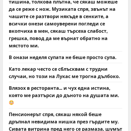
тишина, толкова плътна, че сякаш можеше
да се реже с нож. Музиката спря, звънът на
чашите се разтвори някъде в сенките, а
всички онези самоуверени погледи се
вкопчиха в мен, сякаш търсеха слабост,
грешка, повод да ме върнат обратно на
мястото ми.
В онази неделя супата не беше просто супа.
Като лекар често се сблъсквам с трудни
случаи, но този на Лукас ме трогна дълбоко.
Влязох в ресторанта… и чух една истина,
която ме разтърси до дъното на душата ми.
Пенсионерът спря, сякаш някой беше
дръпнал невидима нишка през гърдите му.
Сивата витрина пред него се размаза, шумът