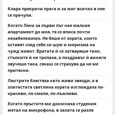
Клара прекрачи прага и за миг всичко в нея
се пречупи.
Когато Лена за първи път нае малкия
апартамент до моя, тя се вписа почти
незабележимо. Не беше от хората, които
оставят след себе си шум и миризма на
чужд живот. Вратата ѝ се затваряше тихо,
стъпките ѝ не тропаха, а поздравът ѝ винаги
звучеше така, сякаш се страхува да не ме
притесни.
Люстрите блестяха като живи звезди, а в
златистата светлина хората изглеждаха по-
красиви, по-смели, по-лъжливи.
Когато пръстите ми докоснаха студения
метал на микрофона, в залата се разля