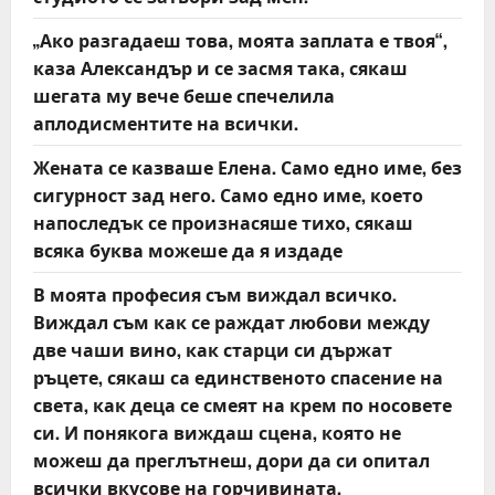
g
„Ако разгадаеш това, моята заплата е твоя“,
a
каза Александър и се засмя така, сякаш
t
шегата му вече беше спечелила
аплодисментите на всички.
i
Жената се казваше Елена. Само едно име, без
o
сигурност зад него. Само едно име, което
напоследък се произнасяше тихо, сякаш
n
всяка буква можеше да я издаде
В моята професия съм виждал всичко.
Виждал съм как се раждат любови между
две чаши вино, как старци си държат
ръцете, сякаш са единственото спасение на
света, как деца се смеят на крем по носовете
си. И понякога виждаш сцена, която не
можеш да преглътнеш, дори да си опитал
всички вкусове на горчивината.