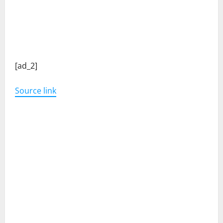
C
[ad_2]
o
Source link
n
t
i
n
u
e