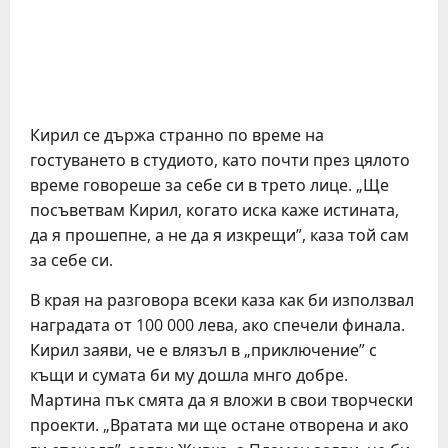
Кирил се държа странно по време на
гостуването в студиото, като почти през цялото
време говореше за себе си в трето лице. „Ще
посъветвам Кирил, когато иска каже истината,
да я прошепне, а не да я изкрещи”, каза той сам
за себе си.
В края на разговора всеки каза как би използвал
наградата от 100 000 лева, ако спечели финала.
Кирил заяви, че е влязъл в „приключение” с
къщи и сумата би му дошла мнго добре.
Мартина пък смята да я вложи в свои творчески
проекти. „Вратата ми ще остане отворена и ако