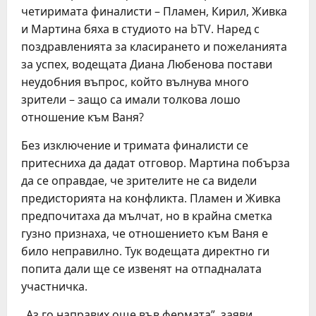
четиримата финалисти – Пламен, Кирил, Живка
и Мартина бяха в студиото на bTV. Наред с
поздравленията за класирането и пожеланията
за успех, водещата Диана Любенова постави
неудобния въпрос, който вълнува много
зрители – защо са имали толкова лошо
отношение към Ваня?
Без изключение и тримата финалисти се
притесниха да дадат отговор. Мартина побърза
да се оправдае, че зрителите не са видели
предисторията на конфликта. Пламен и Живка
предпочитаха да мълчат, но в крайна сметка
гузно признаха, че отношението към Ваня е
било неправилно. Тук водещата директно ги
попита дали ще се извенят на отпадналата
участничка.
„Аз го направих още във фермата”, заяви