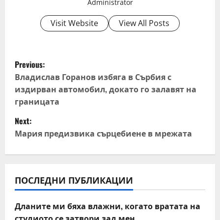
Administrator
Visit Website
View All Posts
P
Previous:
o
Владислав Горанов избяга в Сърбия с
издирван автомобил, докато го залавят на
s
границата
t
Next:
Мария предизвика сърцебиене в мрежата
n
a
v
ПОСЛЕДНИ ПУБЛИКАЦИИ
i
Дланите ми бяха влажни, когато вратата на
студиото се затвори зад мен.