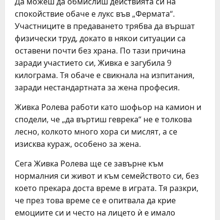
Да можеш да обмислиш действията си на
спокойствие обаче е лукс във „Фермата“.
Участниците в предаването трябва да вършат
физически труд, докато в някои ситуации са
оставени почти без храна. По тази причина
заради участието си, Живка е загубила 9
килограма. Тя обаче е свикнала на изпитания,
заради нестандартната за жена професия.
Живка Ролева работи като шофьор на камион и
сподели, че „да въртиш геврека“ не е толкова
лесно, колкото много хора си мислят, а се
изисква кураж, особено за жена.
Сега Живка Ролева ще се завърне към
нормалния си живот и към семейството си, без
което прекара доста време в играта. Тя разкри,
че през това време се е опитвала да крие
емоциите си и често на лицето ѝ е имало