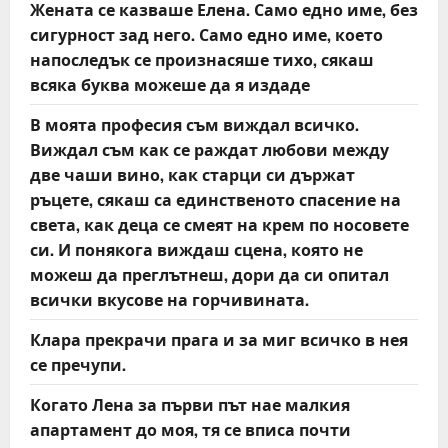
Жената се казваше Елена. Само едно име, без
i
сигурност зад него. Само едно име, което
o
напоследък се произнасяше тихо, сякаш
всяка буква можеше да я издаде
n
В моята професия съм виждал всичко.
Виждал съм как се раждат любови между
две чаши вино, как старци си държат
ръцете, сякаш са единственото спасение на
света, как деца се смеят на крем по носовете
си. И понякога виждаш сцена, която не
можеш да преглътнеш, дори да си опитал
всички вкусове на горчивината.
Клара прекрачи прага и за миг всичко в нея
се пречупи.
Когато Лена за първи път нае малкия
апартамент до моя, тя се вписа почти