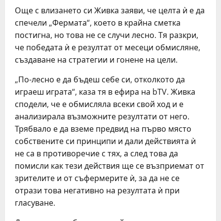
Още с влизането си Живка заяви, че целта ѝ е да
спечели „Фермата“, което в крайна сметка
постигна, но това не се случи лесно. Тя разкри,
че победата ѝ е резултат от месеци обмисляне,
създаване на стратегии и гонене на цели.
„По-лесно е да бъдеш себе си, отколкото да
играеш играта“, каза тя в ефира на bTV. Живка
сподели, че е обмисляла всеки свой ход и е
анализирала възможните резултати от него.
Трябвало е да вземе предвид на първо място
собствените си принципи и дали действията ѝ
не са в противоречие с тях, а след това да
помисли как тези действия ще се възприемат от
зрителите и от съфермерите ѝ, за да не се
отрази това негативно на резултата ѝ при
гласуване.