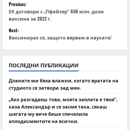
P
Previous:
o
ЕК договори с „Пфайзер“ 650 млн. дози
ваксина за 2022 г.
s
Next:
t
Ваксинирах се, защото вярвам в науката!
n
a
ПОСЛЕДНИ ПУБЛИКАЦИИ
v
Дланите ми бяха влажни, когато вратата на
i
студиото се затвори зад мен.
g
„Ако разгадаеш това, моята заплата е твоя“,
каза Александър и се засмя така, сякаш
a
шегата му вече беше спечелила
t
аплодисментите на всички.