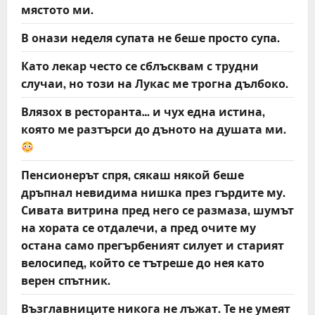
мястото ми.
В онази неделя супата не беше просто супа.
Като лекар често се сблъсквам с трудни
случаи, но този на Лукас ме трогна дълбоко.
Влязох в ресторанта… и чух една истина,
която ме разтърси до дъното на душата ми.
Пенсионерът спря, сякаш някой беше
дръпнал невидима нишка през гърдите му.
Сивата витрина пред него се размаза, шумът
на хората се отдалечи, а пред очите му
остана само прегърбеният силует и старият
велосипед, който се тътреше до нея като
верен спътник.
Възглавниците никога не лъжат. Те не умеят