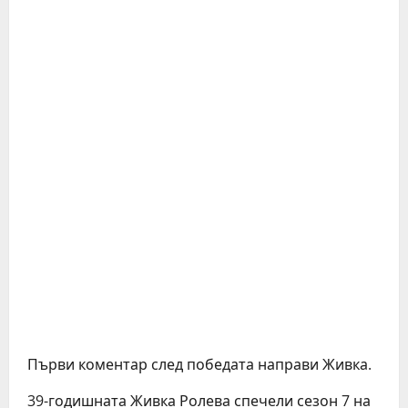
Първи коментар след победата направи Живка.
39-годишната Живка Ролева спечели сезон 7 на