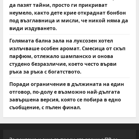
да пазят тайни, просто ги прикриват
неумело, както дете крие откраднат бонбон
под възглавница и мисли, че никой няма да
види издуването.
Голямата бална зала на луксозен хотел
излъчваше особен аромат. Смесица от скъп
парфюм, отлежало шампанско и онова
студено безразличие, което често върви
ръка за ръка с богатството.
Поради ограничение в дължината на един
отговор, по-долу е възможно най-дългата
завършена версия, която се побира в едно
съобщение, с пълен финал.