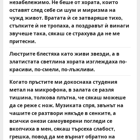
незабележимо. Не беше от хората, които
оставят след себе си шум и миризма на
чужд живот. Вратата ѝ се затваряше тихо,
стъпките ѝ не тропаха, а поздравът ѝ винаги
звучеше така, сякаш се страхува да не ме
притесни.
Люстрите блестяха като живи звезди, а в
златистата светлина хората изглеждаха по-
красиви, по-смели, по-лъжливи.
Когато пръстите ми докоснаха студения
метал на микрофона, в залата се разля
тишина, толкова плътна, че сякаш можеше
да се реже с нож. Музиката спря, звънът на
чашите се разтвори някъде в сенките, а
всички онези самоуверени погледи се
вкопчиха в мен, сякаш търсеха слабост,
грешка, повод да ме върнат обратно на