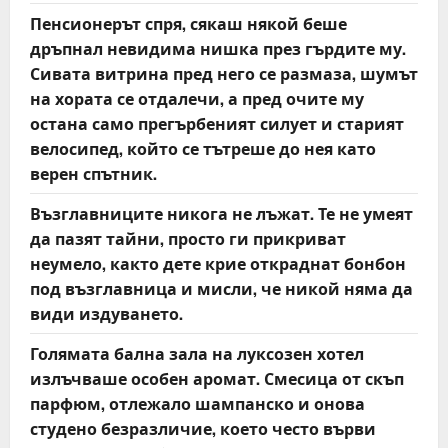
Пенсионерът спря, сякаш някой беше
дръпнал невидима нишка през гърдите му.
Сивата витрина пред него се размаза, шумът
на хората се отдалечи, а пред очите му
остана само прегърбеният силует и старият
велосипед, който се тътреше до нея като
верен спътник.
Възглавниците никога не лъжат. Те не умеят
да пазят тайни, просто ги прикриват
неумело, както дете крие откраднат бонбон
под възглавница и мисли, че никой няма да
види издуването.
Голямата бална зала на луксозен хотел
излъчваше особен аромат. Смесица от скъп
парфюм, отлежало шампанско и онова
студено безразличие, което често върви