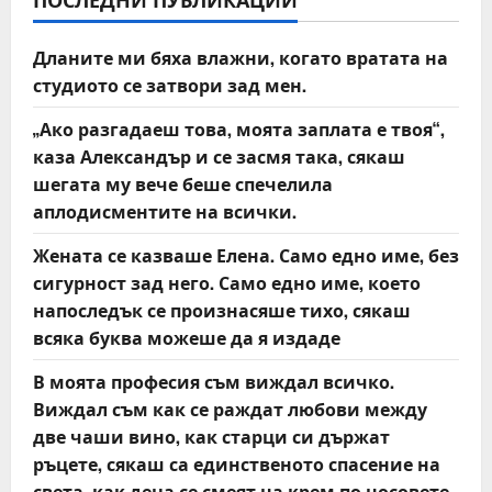
i
Дланите ми бяха влажни, когато вратата на
g
студиото се затвори зад мен.
a
„Ако разгадаеш това, моята заплата е твоя“,
t
каза Александър и се засмя така, сякаш
шегата му вече беше спечелила
i
аплодисментите на всички.
o
Жената се казваше Елена. Само едно име, без
сигурност зад него. Само едно име, което
n
напоследък се произнасяше тихо, сякаш
всяка буква можеше да я издаде
В моята професия съм виждал всичко.
Виждал съм как се раждат любови между
две чаши вино, как старци си държат
ръцете, сякаш са единственото спасение на
света, как деца се смеят на крем по носовете