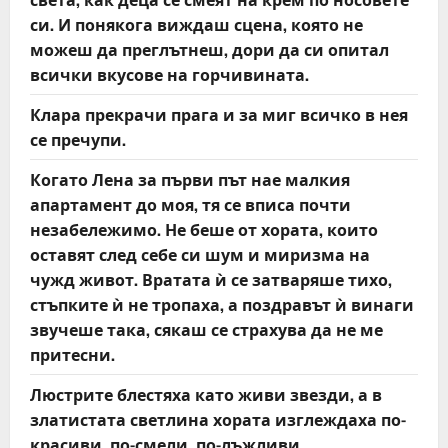
си. И понякога виждаш сцена, която не
можеш да преглътнеш, дори да си опитал
всички вкусове на горчивината.
Клара прекрачи прага и за миг всичко в нея
се пречупи.
Когато Лена за първи път нае малкия
апартамент до моя, тя се вписа почти
незабележимо. Не беше от хората, които
оставят след себе си шум и миризма на
чужд живот. Вратата ѝ се затваряше тихо,
стъпките ѝ не тропаха, а поздравът ѝ винаги
звучеше така, сякаш се страхува да не ме
притесни.
Люстрите блестяха като живи звезди, а в
златистата светлина хората изглеждаха по-
красиви, по-смели, по-лъжливи.