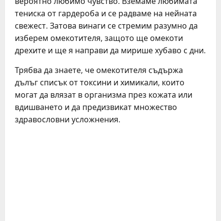
вероятно любимо чувство. Вземаме любимата
тениска от гардероба и се радваме на нейната
свежест. Затова винаги се стремим разумно да
изберем омекотителя, защото ще омекоти
дрехите и ще я направи да мирише хубаво с дни.
Трябва да знаете, че омекотителя съдържа
дълъг списък от токсини и химикали, които
могат да влязат в организма през кожата или
вдишването и да предизвикат множество
здравословни усложнения.