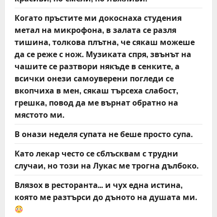
Когато пръстите ми докоснаха студения
метал на микрофона, в залата се разля
тишина, толкова плътна, че сякаш можеше
да се реже с нож. Музиката спря, звънът на
чашите се разтвори някъде в сенките, а
всички онези самоуверени погледи се
вкопчиха в мен, сякаш търсеха слабост,
грешка, повод да ме върнат обратно на
мястото ми.
В онази неделя супата не беше просто супа.
Като лекар често се сблъсквам с трудни
случаи, но този на Лукас ме трогна дълбоко.
Влязох в ресторанта… и чух една истина,
която ме разтърси до дъното на душата ми.