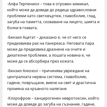
-Алфа Терпениол – това е отровен химикал,
който може да доведе до редица здравословни
проблеми като световъртеж, главоболие, глад,
загуба на паметта, сковаване на лицето, шията и
болки в главата.
-Бензил Ацетат – доказано е, че от него се
предизвиква рак на панкреаса. Неговата пара
може да предизвика дразнене на очите и
дихателни проблеми, а лошата новина е, че
може да се абсорбира през кожата.
-Бензил Алкохол – причинява увреждане на
централната нервна система, главоболие,
гадене, повръщане, виене на свят и драстична
промяна на кръвното налягане
-Клорофром – канцерогенен невротоксин, който
може да доведе до загуба на съзнание, гадене,