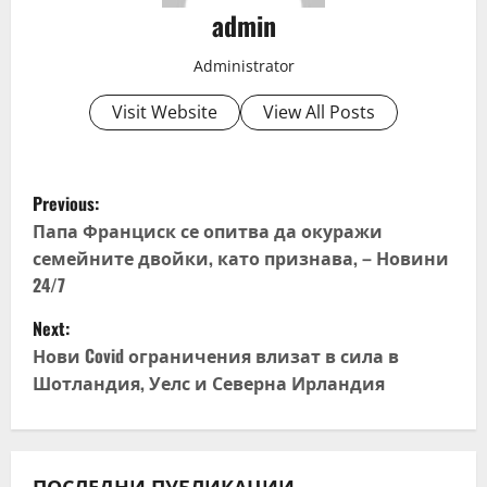
admin
Administrator
Visit Website
View All Posts
P
Previous:
o
Папа Франциск се опитва да окуражи
семейните двойки, като признава, – Новини
s
24/7
t
Next:
Нови Covid ограничения влизат в сила в
n
Шотландия, Уелс и Северна Ирландия
a
v
ПОСЛЕДНИ ПУБЛИКАЦИИ