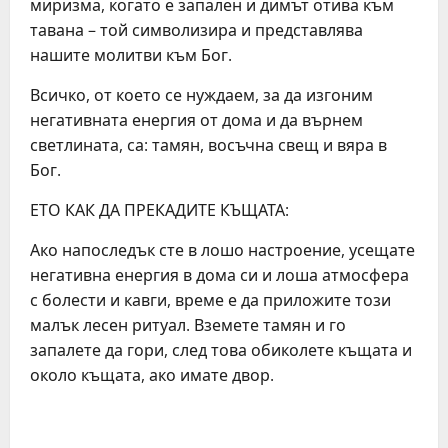
миризма, когато е запален и димът отива към
тавана – той символизира и представлява
нашите молитви към Бог.
Всичко, от което се нуждаем, за да изгоним
негативната енергия от дома и да върнем
светлината, са: тамян, восъчна свещ и вяра в
Бог.
ЕТО КАК ДА ПРЕКАДИТЕ КЪЩАТА:
Ако напоследък сте в лошо настроение, усещате
негативна енергия в дома си и лоша атмосфера
с болести и кавги, време е да приложите този
малък лесен ритуал. Вземете тамян и го
запалете да гори, след това обиколете къщата и
около къщата, ако имате двор.