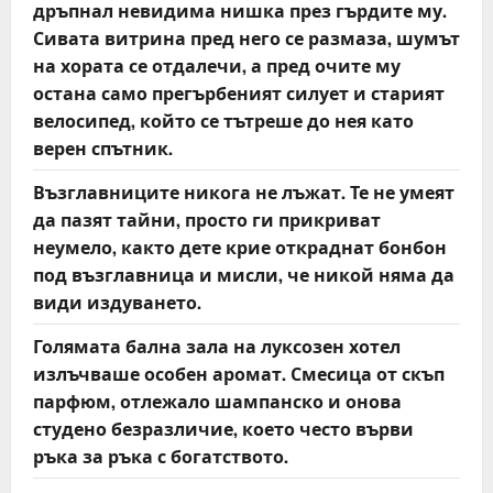
дръпнал невидима нишка през гърдите му.
Сивата витрина пред него се размаза, шумът
на хората се отдалечи, а пред очите му
остана само прегърбеният силует и старият
велосипед, който се тътреше до нея като
верен спътник.
Възглавниците никога не лъжат. Те не умеят
да пазят тайни, просто ги прикриват
неумело, както дете крие откраднат бонбон
под възглавница и мисли, че никой няма да
види издуването.
Голямата бална зала на луксозен хотел
излъчваше особен аромат. Смесица от скъп
парфюм, отлежало шампанско и онова
студено безразличие, което често върви
ръка за ръка с богатството.