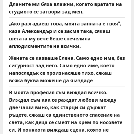
i
Дланите ми бяха влажни, когато вратата на
студиото се затвори зад мен.
g
„Ако разгадаеш това, моята заплата е твоя“,
a
каза Александър и се засмя така, сякаш
t
шегата му вече беше спечелила
аплодисментите на всички.
i
Жената се казваше Елена. Само едно име, без
o
сигурност зад него. Само едно име, което
напоследък се произнасяше тихо, сякаш
n
всяка буква можеше да я издаде
В моята професия съм виждал всичко.
Виждал съм как се раждат любови между
две чаши вино, как старци си държат
ръцете, сякаш са единственото спасение на
света, как деца се смеят на крем по носовете
си. И понякога виждаш сцена, която не