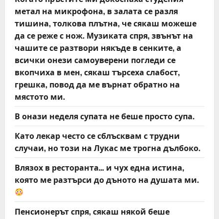
метал на микрофона, в залата се разля
тишина, толкова плътна, че сякаш можеше
да се реже с нож. Музиката спря, звънът на
чашите се разтвори някъде в сенките, а
всички онези самоуверени погледи се
вкопчиха в мен, сякаш търсеха слабост,
грешка, повод да ме върнат обратно на
мястото ми.
В онази неделя супата не беше просто супа.
Като лекар често се сблъсквам с трудни
случаи, но този на Лукас ме трогна дълбоко.
Влязох в ресторанта… и чух една истина,
която ме разтърси до дъното на душата ми.
Пенсионерът спря, сякаш някой беше