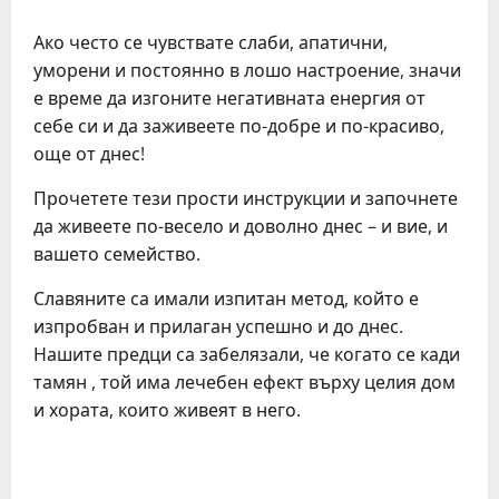
Ако често се чувствате слаби, апатични,
уморени и постоянно в лошо настроение, значи
е време да изгоните негативната енергия от
себе си и да заживеете по-добре и по-красиво,
още от днес!
Прочетете тези прости инструкции и започнете
да живеете по-весело и доволно днес – и вие, и
вашето семейство.
Славяните са имали изпитан метод, който е
изпробван и прилаган успешно и до днес.
Нашите предци са забелязали, че когато се кади
тамян , той има лечебен ефект върху целия дом
и хората, които живеят в него.