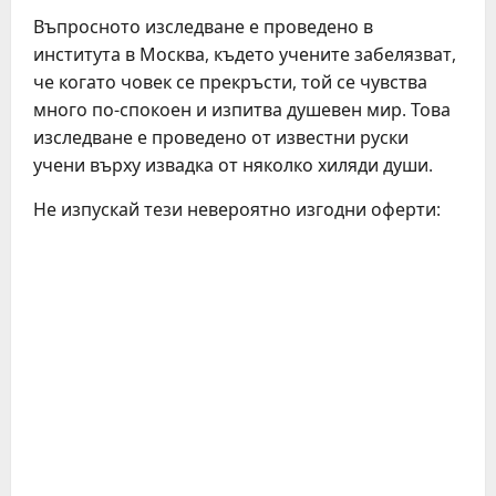
Въпросното изследване е проведено в
института в Москва, където учените забелязват,
че когато човек се прекръсти, той се чувства
много по-спокоен и изпитва душевен мир. Това
изследване е проведено от известни руски
учени върху извадка от няколко хиляди души.
Не изпускай тези невероятно изгодни оферти:
C
o
n
t
i