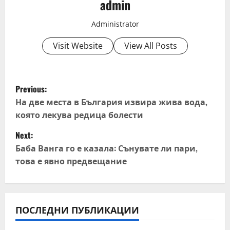
admin
Administrator
Visit Website
View All Posts
P
Previous:
o
На две места в България извира жива вода,
която лекува редица болести
s
Next:
t
Баба Ванга го е казала: Сънувате ли пари,
това е явно предвещание
n
a
v
ПОСЛЕДНИ ПУБЛИКАЦИИ