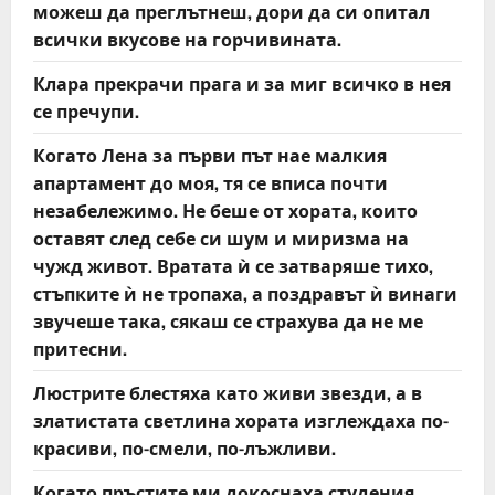
можеш да преглътнеш, дори да си опитал
всички вкусове на горчивината.
Клара прекрачи прага и за миг всичко в нея
се пречупи.
Когато Лена за първи път нае малкия
апартамент до моя, тя се вписа почти
незабележимо. Не беше от хората, които
оставят след себе си шум и миризма на
чужд живот. Вратата ѝ се затваряше тихо,
стъпките ѝ не тропаха, а поздравът ѝ винаги
звучеше така, сякаш се страхува да не ме
притесни.
Люстрите блестяха като живи звезди, а в
златистата светлина хората изглеждаха по-
красиви, по-смели, по-лъжливи.
Когато пръстите ми докоснаха студения