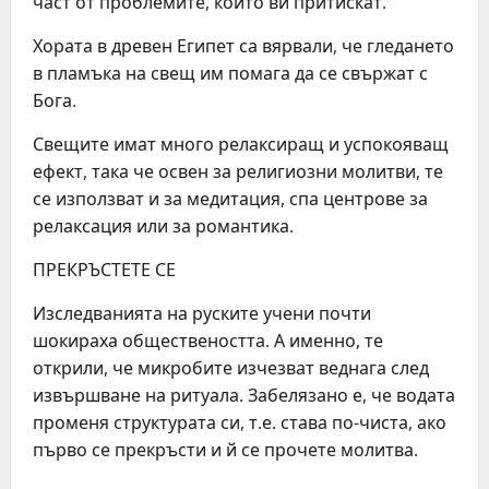
част от проблемите, които ви притискат.
Хората в древен Египет са вярвали, че гледането
в пламъка на свещ им помага да се свържат с
Бога.
Свещите имат много релаксиращ и успокояващ
ефект, така че освен за религиозни молитви, те
се използват и за медитация, спа центрове за
релаксация или за романтика.
ПРЕКРЪСТЕТЕ СЕ
Изследванията на руските учени почти
шокираха обществеността. А именно, те
открили, че микробите изчезват веднага след
извършване на ритуала. Забелязано е, че водата
променя структурата си, т.е. става по-чиста, ако
първо се прекръсти и й се прочете молитва.