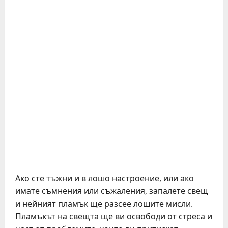
Ако сте тъжни и в лошо настроение, или ако
имате съмнения или съжаления, запалете свещ
и нейният пламък ще разсее лошите мисли.
Пламъкът на свещта ще ви освободи от стреса и