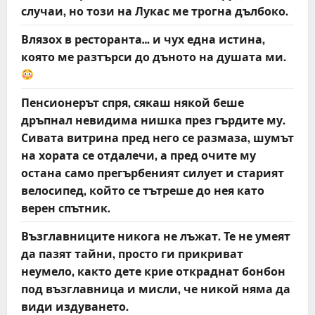
случаи, но този на Лукас ме трогна дълбоко.
Влязох в ресторанта… и чух една истина,
която ме разтърси до дъното на душата ми.
Пенсионерът спря, сякаш някой беше
дръпнал невидима нишка през гърдите му.
Сивата витрина пред него се размаза, шумът
на хората се отдалечи, а пред очите му
остана само прегърбеният силует и старият
велосипед, който се тътреше до нея като
верен спътник.
Възглавниците никога не лъжат. Те не умеят
да пазят тайни, просто ги прикриват
неумело, както дете крие откраднат бонбон
под възглавница и мисли, че никой няма да
види издуването.