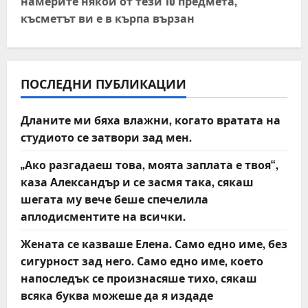
намерите някой от тези 10 предмета,
n
късметът ви е в кърпа вързан
a
v
ПОСЛЕДНИ ПУБЛИКАЦИИ
i
Дланите ми бяха влажни, когато вратата на
g
студиото се затвори зад мен.
a
„Ако разгадаеш това, моята заплата е твоя“,
t
каза Александър и се засмя така, сякаш
шегата му вече беше спечелила
i
аплодисментите на всички.
o
Жената се казваше Елена. Само едно име, без
сигурност зад него. Само едно име, което
n
напоследък се произнасяше тихо, сякаш
всяка буква можеше да я издаде