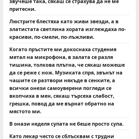
звучеше така, сякаш се страхува да не ме
притесни.
Люстрите блестяха като живи звезди, а в
златистата светлина хората изглеждаха по-
красиви, по-смели, по-лъжливи.
Когато пръстите ми докоснаха студения
метал на микрофона, в залата се разля
тишина, толкова плътна, че сякаш можеше
да се реже с нож. Музиката спря, звънът на
чашите се разтвори някъде в сенките, а
всички онези самоуверени погледи се
вкопчиха в мен, сякаш търсеха слабост,
грешка, повод да ме върнат обратно на
мястото ми.
В онази неделя супата не беше просто супа.
Като лекар често се сблъсквам с трудни