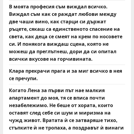
В моята професия съм виждал всичко.
Виждал съм как се раждат любови между
две чаши вино, как старци си държат
ръцете, сякаш са единственото спасение на
света, как деца се смеят на крем по носовете
си. И понякога виждаш сцена, която не
можеш да преглътнеш, дори да си опитал
всички вкусове на горчивината.
Клара прекрачи прага и за миг всичко в нея
се пречупи.
Когато Лена за първи път нае малкия
апартамент до моя, тя се вписа почти
незабележимо. Не беше от хората, които
оставят след себе си шум и миризма на
чужд живот. Вратата ѝ се затваряше тихо,
стъпките ѝ не тропаха, а поздравът ѝ винаги