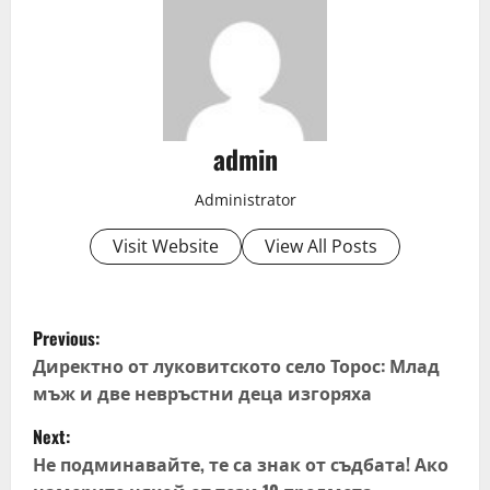
admin
Administrator
Visit Website
View All Posts
P
Previous:
o
Директно от луковитското село Торос: Млад
мъж и две невръстни деца изгоряха
s
Next:
t
Не подминавайте, те са знак от съдбата! Ако