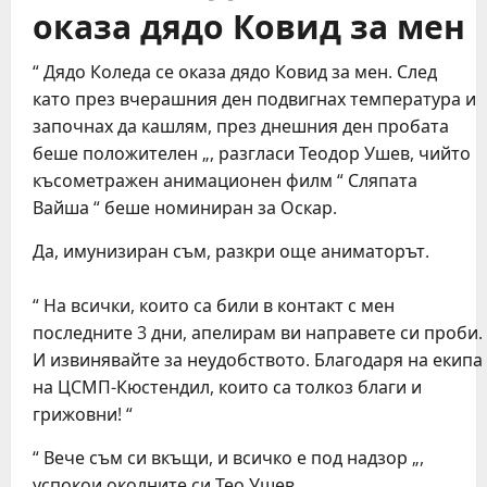
оказа дядо Ковид за мен
“ Дядо Коледа се оказа дядо Ковид за мен. След
като през вчерашния ден подвигнах температура и
започнах да кашлям, през днешния ден пробата
беше положителен „, разгласи Теодор Ушев, чийто
късометражен анимационен филм “ Сляпата
Вайша “ беше номиниран за Оскар.
Да, имунизиран съм, разкри още аниматорът.
“ На всички, които са били в контакт с мен
последните 3 дни, апелирам ви направете си проби.
И извинявайте за неудобството. Благодаря на екипа
на ЦСМП-Кюстендил, които са толкоз благи и
грижовни! “
“ Вече съм си вкъщи, и всичко е под надзор „,
успокои околните си Тео Ушев.