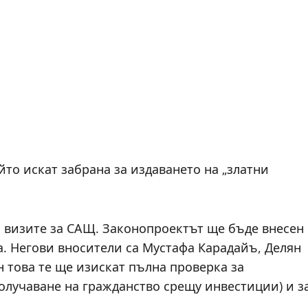
йто искат забрана за издаването на „златни
на визите за САЩ. Законопроектът ще бъде внесен
а. Негови вносители са Мустафа Карадайъ, Делян
 това те ще изискат пълна проверка за
получаване на гражданство срещу инвестиции) и з