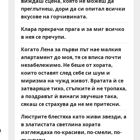
виждаш сцена, която не можеш да
преглътнеш, дори да си опитал всички
вкусове на горчивината.
Клара прекрачи прага и за миг всичко
в нея се пречупи.
Когато Лена за първи път нае малкия
апартамент до моя, тя се вписа почти
незабележимо. Не беше от хората,
които оставят след себе си шум и
миризма на чужд живот. Вратата ѝ се
затваряше тихо, стъпките ѝ не тропаха,
а поздравът ѝ винаги звучеше така,
сякаш се страхува да не ме притесни.
Люстрите блестяха като живи звезди, а
в златистата светлина хората
а
изглеждаха по-красиви, по-смели, по-
лъжливи.