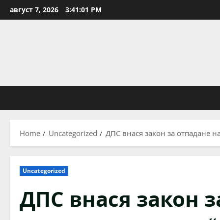
Skip
август 7, 2026
3:41:01 PM
to
content
Home
Uncategorized
ДПС внася закон за отпадане н
Uncategorized
ДПС внася закон з