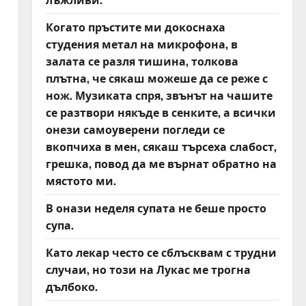
Когато пръстите ми докоснаха
студения метал на микрофона, в
залата се разля тишина, толкова
плътна, че сякаш можеше да се реже с
нож. Музиката спря, звънът на чашите
се разтвори някъде в сенките, а всички
онези самоуверени погледи се
вкопчиха в мен, сякаш търсеха слабост,
грешка, повод да ме върнат обратно на
мястото ми.
В онази неделя супата не беше просто
супа.
Като лекар често се сблъсквам с трудни
случаи, но този на Лукас ме трогна
дълбоко.