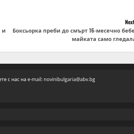
Next
 и
Боксьорка преби до смърт 16-месечно бебе
майката само гледал
е с нас на e-mail:
novinibulgaria@abv.bg