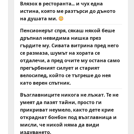
Влязох в ресторанта… и чух една
истина, която ме разтърси до дъното
на душата ми.
Пенсионерът спря, сякаш някой беше
дръпнал невидима нишка през
гърдите му. Сивата витрина пред него
се размаза, шумът на хората се
отдалечи, а пред очите му остана само
прегърбеният силует и старият
велосипед, който се тътреше до нея
като верен спътник.
Възглавниците никога не лъжат. Те не
умеят да пазят тайни, просто ги
прикриват неумело, както дете крие
откраднат бонбон под възглавница и
мисли, че никой няма да види
издуването.