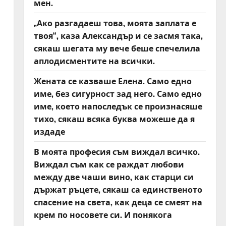
мен.
„Ако разгадаеш това, моята заплата е
твоя“, каза Александър и се засмя така,
сякаш шегата му вече беше спечелила
аплодисментите на всички.
Жената се казваше Елена. Само едно
име, без сигурност зад него. Само едно
име, което напоследък се произнасяше
тихо, сякаш всяка буква можеше да я
издаде
В моята професия съм виждал всичко.
Виждал съм как се раждат любови
между две чаши вино, как старци си
държат ръцете, сякаш са единственото
спасение на света, как деца се смеят на
крем по носовете си. И понякога