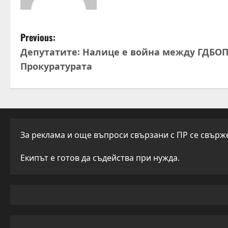
P
Previous:
Депутатите: Налице е война между ГДБОП
o
Прокуратурата
s
t
n
За реклама и още въпроси свързани с ПР се свържет
a
Екипът е готов да съдейства при нужда.
v
i
g