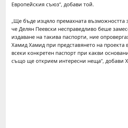
Европейския съюз“, добави той.
„Ще бъде изцяло премахната възможността за
че Делян Пеевски несправедливо беше замесе
издаване на такива паспорти, ние опроверга
Хамид Хамид при представянето на проекта 
всеки конкретен паспорт при какви основания
също ще открием интересни неща“, добави 