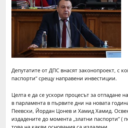
Депутатите от ДПС внасят законопроект, с ко
паспорти“ срещу направени инвестиции.
Целта е да се ускори процесът за отпадане 
в парламента в първите дни на новата годин
Пеевски, Йордан Цонев и Хамид Хамид. Освен
издадените до момента „златни паспорти“ ( 
това на какви основания са издадени.