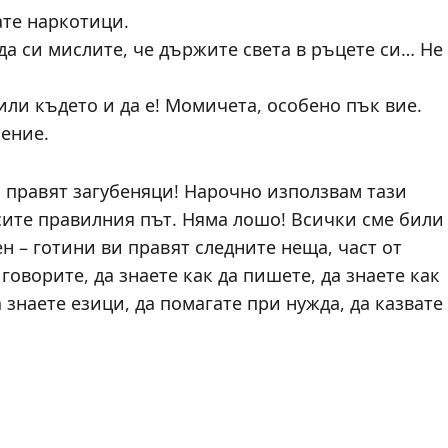
ате наркотици.
да си мислите, че държите света в ръцете си… Не
или където и да е! Момичета, особено пък вие.
жение.
и правят загубеняци! Нарочно използвам тази
сите правилния път. Няма лошо! Всички сме били
мен – готини ви правят следните неща, част от
 говорите, да знаете как да пишете, да знаете как
 знаете езици, да помагате при нужда, да казвате