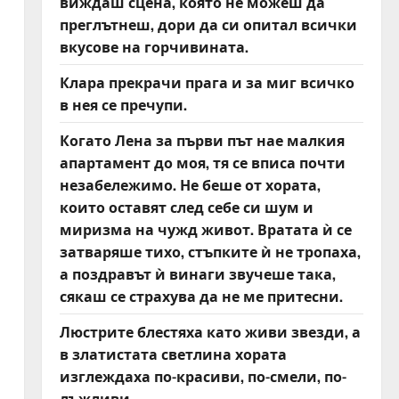
виждаш сцена, която не можеш да
преглътнеш, дори да си опитал всички
вкусове на горчивината.
Клара прекрачи прага и за миг всичко
в нея се пречупи.
Когато Лена за първи път нае малкия
апартамент до моя, тя се вписа почти
незабележимо. Не беше от хората,
които оставят след себе си шум и
миризма на чужд живот. Вратата ѝ се
затваряше тихо, стъпките ѝ не тропаха,
а поздравът ѝ винаги звучеше така,
сякаш се страхува да не ме притесни.
Люстрите блестяха като живи звезди, а
в златистата светлина хората
изглеждаха по-красиви, по-смели, по-
лъжливи.