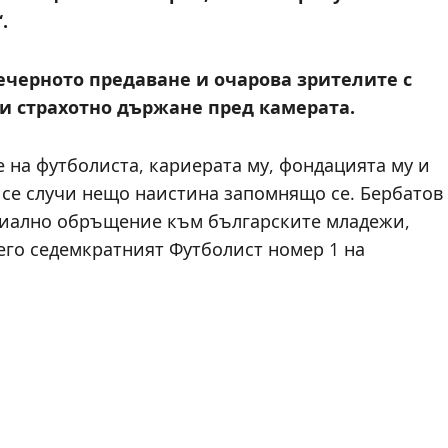
.
вечерното предаване и очарова зрителите с
и страхотно държане пред камерата.
 на футболиста, кариерата му, фондацията му и
а се случи нещо наистина запомнящо се. Бербатов
ециално обръщение към българските младежи,
него седемкратният Футболист номер 1 на