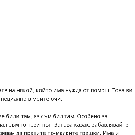
ате на някой, който има нужда от помощ. Това ви
специално в моите очи.
е били там, аз съм бил там. Особено за
л съм го този път. Затова казах: забавлявайте
надявам да правите по-малките грешки. Има и