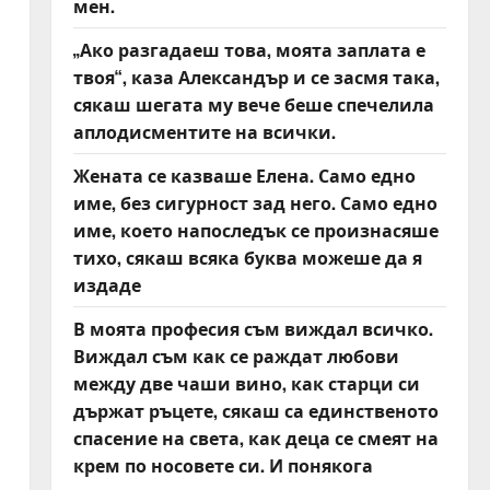
мен.
„Ако разгадаеш това, моята заплата е
твоя“, каза Александър и се засмя така,
сякаш шегата му вече беше спечелила
аплодисментите на всички.
Жената се казваше Елена. Само едно
име, без сигурност зад него. Само едно
име, което напоследък се произнасяше
тихо, сякаш всяка буква можеше да я
издаде
В моята професия съм виждал всичко.
Виждал съм как се раждат любови
между две чаши вино, как старци си
държат ръцете, сякаш са единственото
спасение на света, как деца се смеят на
крем по носовете си. И понякога