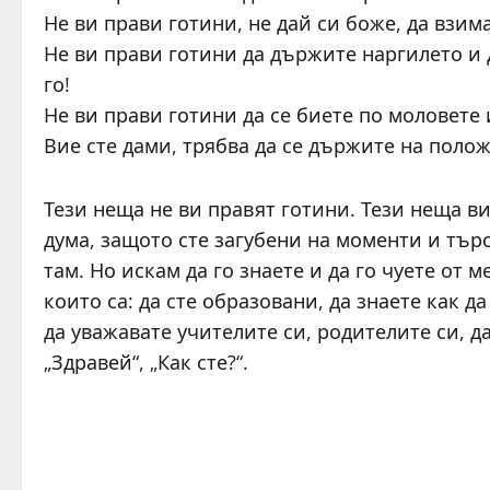
Не ви прави готини, не дай си боже, да взим
Не ви прави готини да държите наргилето и 
го!
Не ви прави готини да се биете по моловете 
Вие сте дами, трябва да се държите на поло
Тези неща не ви правят готини. Тези неща в
дума, защото сте загубени на моменти и тър
там. Но искам да го знаете и да го чуете от 
които са: да сте образовани, да знаете как да
да уважавате учителите си, родителите си, да
„Здравей“, „Как сте?“.