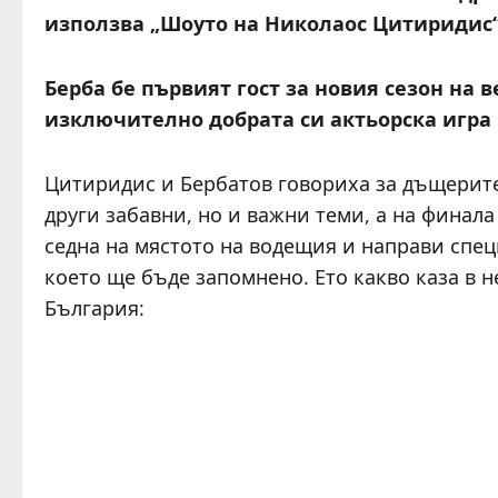
използва „Шоуто на Николаос Цитиридис“
Берба бе първият гост за новия сезон на 
изключително добрата си актьорска игра 
Цитиридис и Бербатов говориха за дъщерите
други забавни, но и важни теми, а на финал
седна на мястото на водещия и направи сп
което ще бъде запомнено. Ето какво каза в 
България: