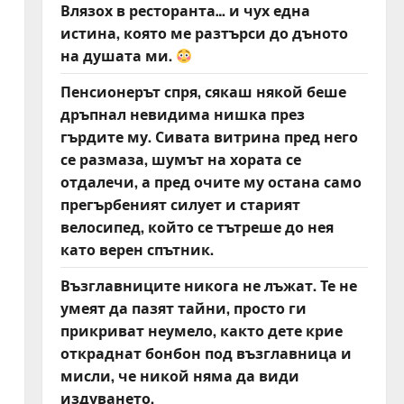
Влязох в ресторанта… и чух една
истина, която ме разтърси до дъното
на душата ми.
Пенсионерът спря, сякаш някой беше
дръпнал невидима нишка през
гърдите му. Сивата витрина пред него
се размаза, шумът на хората се
отдалечи, а пред очите му остана само
прегърбеният силует и старият
велосипед, който се тътреше до нея
като верен спътник.
Възглавниците никога не лъжат. Те не
умеят да пазят тайни, просто ги
прикриват неумело, както дете крие
откраднат бонбон под възглавница и
мисли, че никой няма да види
издуването.