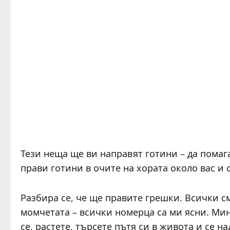
Тези неща ще ви направят готини – да помаг
прави готини в очите на хората около вас и 
Разбира се, че ще правите грешки. Всички см
момчетата – всички номерца са ми ясни. Мина
се, растете, търсете пътя си в живота и се 