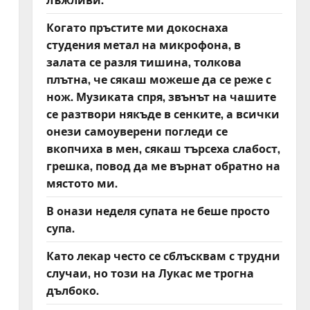
Когато пръстите ми докоснаха
студения метал на микрофона, в
залата се разля тишина, толкова
плътна, че сякаш можеше да се реже с
нож. Музиката спря, звънът на чашите
се разтвори някъде в сенките, а всички
онези самоуверени погледи се
вкопчиха в мен, сякаш търсеха слабост,
грешка, повод да ме върнат обратно на
мястото ми.
В онази неделя супата не беше просто
супа.
Като лекар често се сблъсквам с трудни
случаи, но този на Лукас ме трогна
дълбоко.