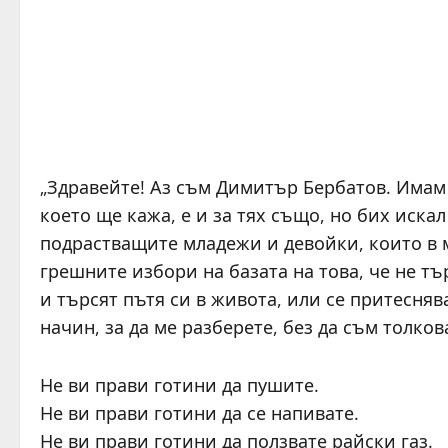
„Здравейте! Аз съм Димитър Бербатов. Имам 
което ще кажа, е и за тях също, но бих иска
подрастващите младежи и девойки, които в м
грешните избори на базата на това, че не т
и търсят пътя си в живота, или се притесняв
начин, за да ме разберете, без да съм толко
Не ви прави готини да пушите.
Не ви прави готини да се напивате.
Не ви прави готини да ползвате райски газ.