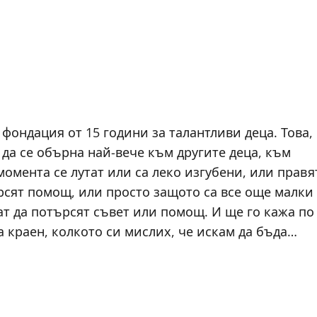
фондация от 15 години за талантливи деца. Това,
л да се обърна най-вече към другите деца, към
омента се лутат или са леко изгубени, или правя
ърсят помощ, или просто защото са все още малки
ат да потърсят съвет или помощ. И ще го кажа по
ва краен, колкото си мислих, че искам да бъда…