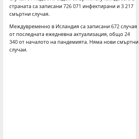
страната са записани 726 071 инфектирани и 3 217
смъртни случая.
Междувременно в Исландия са записани 672 случая
от последната ежедневна актуализация, общо 24
340 от началото на пандемията. Няма нови смъртни
случаи.