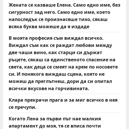
i
Жената се казваше Елена. Само едно име, без
o
сигурност зад него. Само едно име, което
напоследък се произнасяше тихо, сякаш
n
всяка буква можеше да я издаде
В моята професия съм виждал всичко.
Виждал съм как се раждат любови между
две чаши вино, как старци си държат
ръцете, сякаш са единственото спасение на
света, как деца се смеят на крем по носовете
си. И понякога виждаш сцена, която не
можеш да преглътнеш, дори да си опитал
всички вкусове на горчивината.
Клара прекрачи прага и за миг всичко в нея
се пречупи.
Когато Лена за първи път нае малкия
апартамент до моя, тя се вписа почти