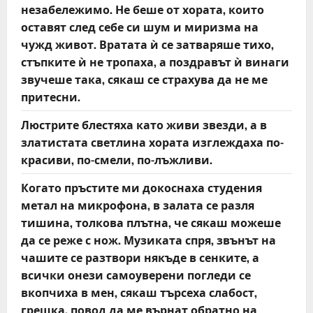
незабележимо. Не беше от хората, които
оставят след себе си шум и миризма на
чужд живот. Вратата ѝ се затваряше тихо,
стъпките ѝ не тропаха, а поздравът ѝ винаги
звучеше така, сякаш се страхува да не ме
притесни.
Люстрите блестяха като живи звезди, а в
златистата светлина хората изглеждаха по-
красиви, по-смели, по-лъжливи.
Когато пръстите ми докоснаха студения
метал на микрофона, в залата се разля
тишина, толкова плътна, че сякаш можеше
да се реже с нож. Музиката спря, звънът на
чашите се разтвори някъде в сенките, а
всички онези самоуверени погледи се
вкопчиха в мен, сякаш търсеха слабост,
грешка, повод да ме върнат обратно на