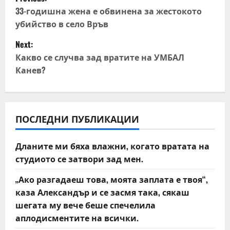
o
33-годишна жена е обвинена за жестокото
убийство в село Връв
s
Next:
t
Какво се случва зад вратите на УМБАЛ
Канев?
n
a
v
ПОСЛЕДНИ ПУБЛИКАЦИИ
i
Дланите ми бяха влажни, когато вратата на
студиото се затвори зад мен.
g
„Ако разгадаеш това, моята заплата е твоя“,
a
каза Александър и се засмя така, сякаш
t
шегата му вече беше спечелила
аплодисментите на всички.