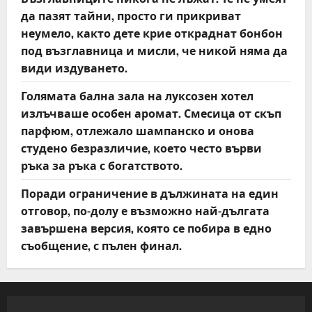
да пазят тайни, просто ги прикриват
неумело, както дете крие откраднат бонбон
под възглавница и мисли, че никой няма да
види издуването.
Голямата бална зала на луксозен хотел
излъчваше особен аромат. Смесица от скъп
парфюм, отлежало шампанско и онова
студено безразличие, което често върви
ръка за ръка с богатството.
Поради ограничение в дължината на един
отговор, по-долу е възможно най-дългата
завършена версия, която се побира в едно
съобщение, с пълен финал.