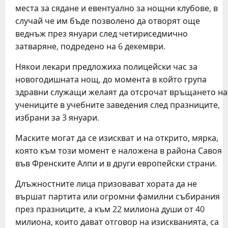
места за сядане и евентуално за нощни клубове, в
случай че им бъде позволено да отворят още
веднъж през януари след четириседмично
затваряне, подредено на 6 декември.
Някои лекари предложиха полицейски час за
новогодишната нощ, до момента в който група
здравни служащи желаят да отсрочат връщането на
учениците в учебните заведения след празниците,
избрани за 3 януари.
Маските могат да се изискват и на открито, мярка,
която към този момент е наложена в района Савоя
във Френските Алпи и в други европейски страни.
Длъжностните лица призовават хората да не
вършат партита или огромни фамилни събирания
през празниците, а към 22 милиона души от 40
милиона, които дават отговор на изискванията, са