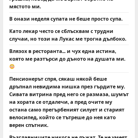
мястото ми.
В онази неделя супата не беше просто супа.
Като лекар често се сблъсквам с трудни
случаи, но този на Лукас ме трогна дълбоко.
Влязох в ресторанта… и чух една истина,
която ме разтърси до дъното на душата ми.
Пенсионерът спря, сякаш някой беше
дръпнал невидима нишка през гърдите му.
Сивата витрина пред него се размаза, шумът
на хората се отдалечи, а пред очите му
остана само прегърбеният силует и старият
велосипед, който се тътреше до нея като
верен спътник.
Възглавниците никога не лъжат. Те не умеят