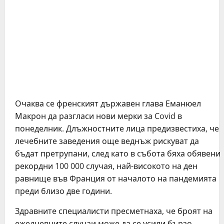
Очаква се френският държавен глава Еманюел
Макрон да разгласи нови мерки за Covid в
понеделник. Длъжностните лица предизвестиха, че
лечебните заведения още веднъж рискуват да
бъдат претрупани, след като в събота бяха обявени
рекордни 100 000 случая, най-високото на ден
равнище във Франция от началото на пандемията
преди близо две години.
Здравните специалисти пресметнаха, че броят на
ежедневните случаи може да се усили бързо