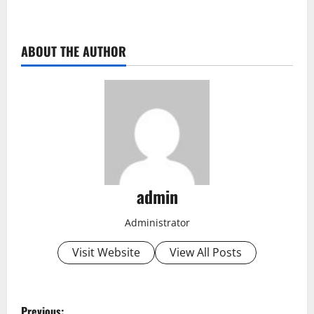
ABOUT THE AUTHOR
admin
Administrator
Visit Website
View All Posts
P
Previous: