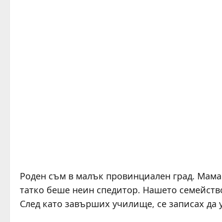
Роден съм в малък провинциален град. Мама 
татко беше неин спедитор. Нашето семейств
След като завърших училище, се записах да 