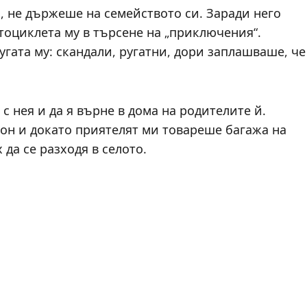
, не държеше на семейството си. Заради него
отоциклета му в търсене на „приключения“.
гата му: скандали, ругатни, дори заплашваше, че
с нея и да я върне в дома на родителите й.
ион и докато приятелят ми товареше багажа на
 да се разходя в селото.