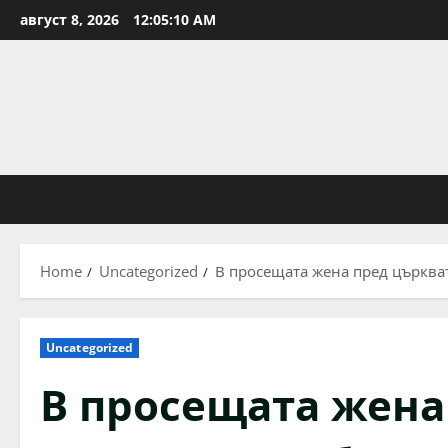
Skip
август 8, 2026
12:05:11 AM
to
content
Home
Uncategorized
В просещата жена пред църкват
Uncategorized
В просещата жена