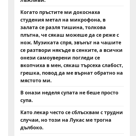
Когато пръстите ми докоснаха
студения метал на микрофона, в
залата се разля тишина, толкова
плътна, че сякаш можеше да се реже с
нож. Музиката спря, звънът на чашите
се разтвори някъде в сенките, а всички
онези самоуверени погледи се
вкопчиха в мен, сякаш търсеха слабост,
грешка, повод да ме върнат обратно на
мястото ми.
В онази неделя супата не беше просто
супа.
Като лекар често се сблъсквам с трудни
случаи, но този на Лукас ме трогна
дълбоко.