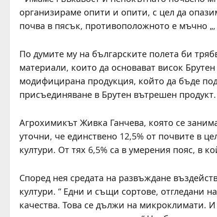
организираме опити и опити, с цел да опаз
почва в пясък, противоположното е мъчно „
По думите му на българските полета би тря
материали, които да основават висок Брутен
модифицирана продукция, който да бъде под
присъединяване в Брутен вътрешен продукт.
Агрохимикът Живка Ганчева, която се заним
уточни, че единствено 12,5% от почвите в ц
култури. От тях 6,5% са в умерения пояс, в ко
Според нея средата на развъждане въздейств
култури. “ Едни и същи сортове, отгледани 
качества. Това се дължи на микроклимати. И