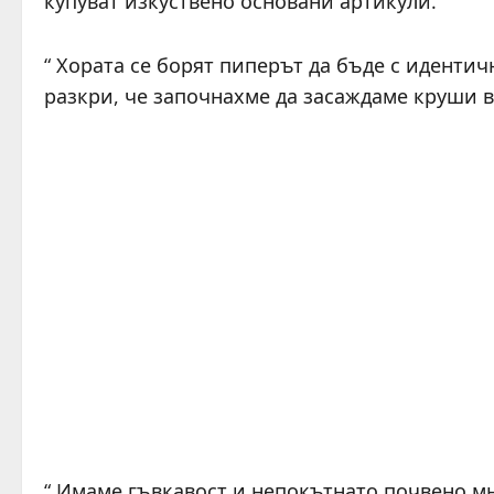
купуват изкуствено основани артикули.
“ Хората се борят пиперът да бъде с идентич
разкри, че започнахме да засаждаме круши 
“ Имаме гъвкавост и непокътнато почвено м