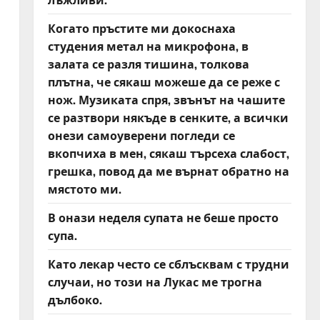
Когато пръстите ми докоснаха
студения метал на микрофона, в
залата се разля тишина, толкова
плътна, че сякаш можеше да се реже с
нож. Музиката спря, звънът на чашите
се разтвори някъде в сенките, а всички
онези самоуверени погледи се
вкопчиха в мен, сякаш търсеха слабост,
грешка, повод да ме върнат обратно на
мястото ми.
В онази неделя супата не беше просто
супа.
Като лекар често се сблъсквам с трудни
случаи, но този на Лукас ме трогна
дълбоко.