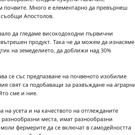
им почвите. Много е елементарно да превърнеш
, съобщи Апостолов.
бвало да гледаме високодоходни първични
 вътрешен продукт. Така че да можем да изнасяме
тик на земеделието, да доближи над 30%
ава се със предпазване на почвеното изобилие
елия свят са подобаващи за развъждане на аграрн
йто сме и ние.
а на усета и на качеството на отглежданите
на разнообразни места, имат разнообразни
 моли фермерите да се включат в самодейността