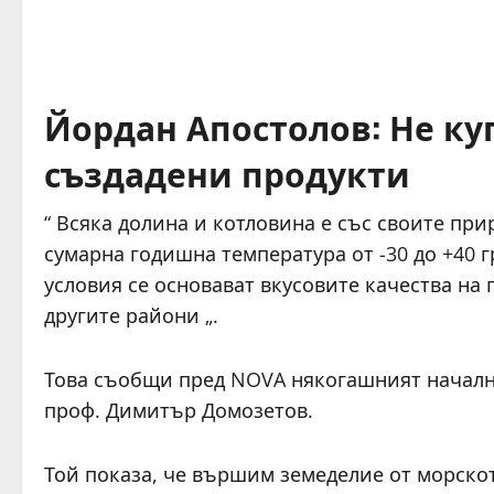
Йордан Апостолов: Не ку
създадени продукти
“ Всяка долина и котловина е със своите п
сумарна годишна температура от -30 до +40 г
условия се основават вкусовите качества на 
другите райони „.
Това съобщи пред NOVA някогашният началн
проф. Димитър Домозетов.
Той показа, че вършим земеделие от морскот