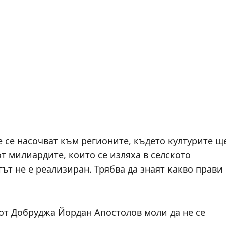
 се насочват към регионите, където културите щ
от милиардите, които се изляха в селското
тът не е реализиран. Трябва да знаят какво прави
.
от Добруджа Йордан Апостолов моли да не се