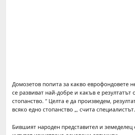
Домозетов попита за какво еврофондовете не
се развиват най-добре и какъв е резултатът 
стопанство. “ Целта е да произведем, резулта
всяко едно стопанство „, счита специалистът
Бившият народен представител и земеделец 