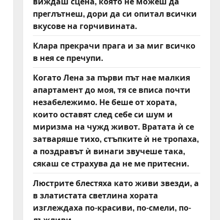
виждаш сцена, която не можеш да
преглътнеш, дори да си опитал всички
вкусове на горчивината.
Клара прекрачи прага и за миг всичко
в нея се пречупи.
Когато Лена за първи път нае малкия
апартамент до моя, тя се вписа почти
незабележимо. Не беше от хората,
които оставят след себе си шум и
миризма на чужд живот. Вратата ѝ се
затваряше тихо, стъпките ѝ не тропаха,
а поздравът ѝ винаги звучеше така,
сякаш се страхува да не ме притесни.
Люстрите блестяха като живи звезди, а
в златистата светлина хората
изглеждаха по-красиви, по-смели, по-
лъжливи.