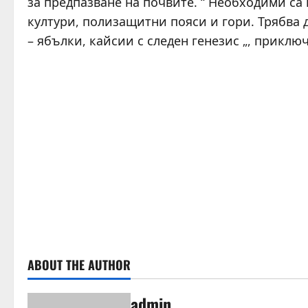
за предпазване на почвите. “ Необходими са
култури, полизащитни пояси и гори. Трябва 
– ябълки, кайсии с следен генезис „, приклю
ABOUT THE AUTHOR
admin