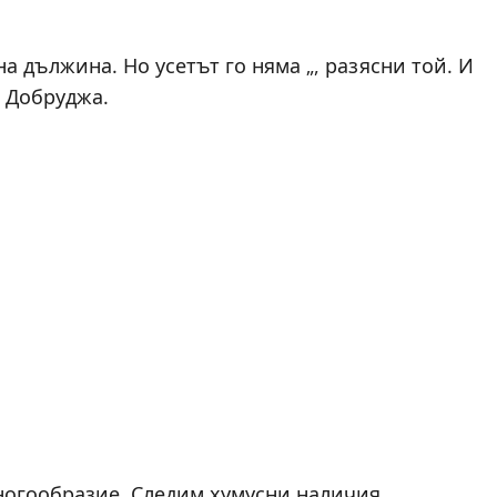
на дължина. Но усетът го няма „, разясни той. И
в Добруджа.
ногообразие. Следим хумусни наличия,