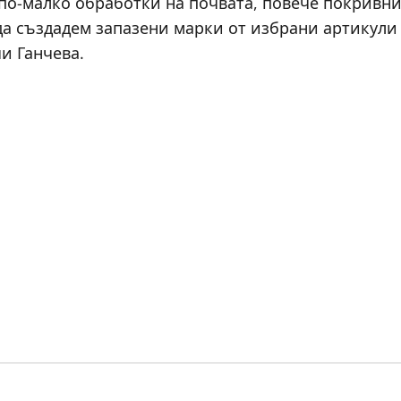
 по-малко обработки на почвата, повече покривн
да създадем запазени марки от избрани артикули
чи Ганчева.