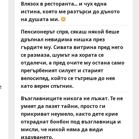
Влязох в ресторанта… и чух една
истина, която ме разтърси до дъното
на душата ми.
Пенсионерът спря, сякаш някой беше
дръпнал невидима нишка през
гърдите му. Сивата витрина пред него
се размаза, шумът на хората се
отдалечи, а пред очите му остана само
прегърбеният силует и старият
велосипед, който се тътреше до нея
като верен спътник.
е
Възглавниците никога не лъжат. Те не
умеят да пазят тайни, просто ги
прикриват неумело, както дете крие
откраднат бонбон под възглавница и
мисли, че никой няма да види
издуването.