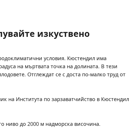
пувайте изкуствено
риродоклиматични условия. Кюстендил има
радуса на мъртвата точка на долината. В тези
плодовете. Отглеждат се с доста по-малко труд от
ик на Института по зарзаватчийство в Кюстендил
о ниво до 2000 м надморска височина.