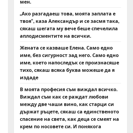
мен.
„Ако разгадаеш това, моята заплата е
твоя“, каза Александър и се засмя така,
сякаш шегата му вече беше спечелила
аплодисментите на всички.
Жената се казваше Елена. Само едно
име, без сигурност зад него. Само едно
име, което напоследък се произнасяше
тихо, сякаш всяка буква можеше да я
издаде
В моята професия съм виждал всичко.
Виждал съм как се раждат любови
между две чаши вино, как старци си
държат ръцете, сякаш са единственото
спасение на света, как деца се смеят на
крем по носовете си. И понякога