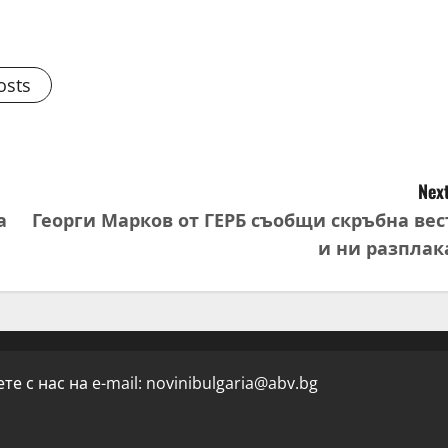
osts
Next
а
Георги Марков от ГЕРБ съобщи скръбна вес
и ни разплак
е с нас на e-mail:
novinibulgaria@abv.bg