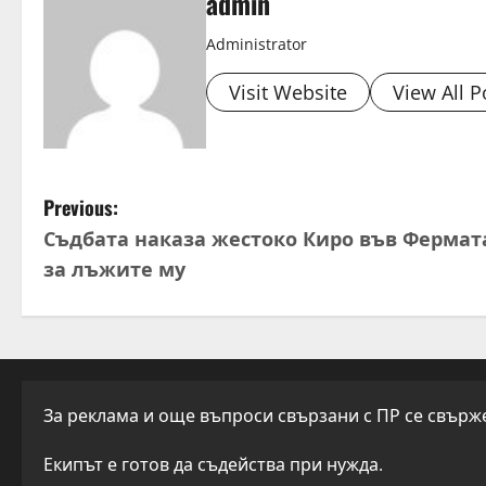
admin
Administrator
Visit Website
View All P
P
Previous:
Съдбата наказа жестоко Киро във Фермат
o
за лъжите му
s
t
n
За реклама и още въпроси свързани с ПР се свържет
a
Екипът е готов да съдейства при нужда.