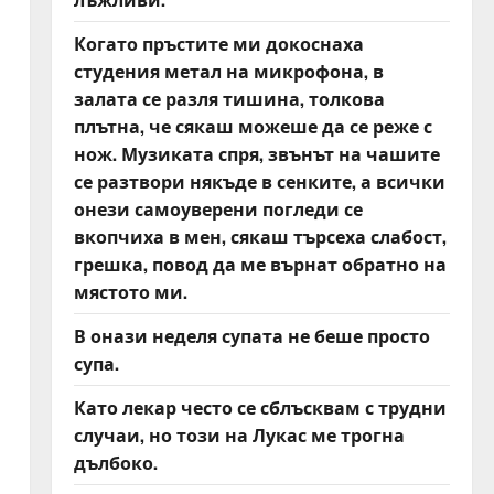
Когато пръстите ми докоснаха
студения метал на микрофона, в
залата се разля тишина, толкова
плътна, че сякаш можеше да се реже с
нож. Музиката спря, звънът на чашите
се разтвори някъде в сенките, а всички
онези самоуверени погледи се
вкопчиха в мен, сякаш търсеха слабост,
грешка, повод да ме върнат обратно на
мястото ми.
В онази неделя супата не беше просто
супа.
Като лекар често се сблъсквам с трудни
случаи, но този на Лукас ме трогна
дълбоко.