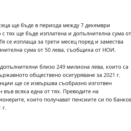
сеца ще бъде в периода между 7 декември
о с тях ще бъде изплатена и допълнителна сума о
Тя се изплаща за трети месец поред и замества
нителна сума от 50 лева, съобщиха от НОИ.
 допълнителни близо 249 милиона лева, които са
ържавното обществено осигуряване за 2021 г.
анции ще се извършва съобразно изготвен
 във всяка една от тях. Преводите на
ионерите, които получават пенсиите си по банко
 г.