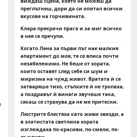
виждаш сцена, която не можеш да
преглътнеш, дори да си опитал всички
вкусове на горчивината.
Клара прекрачи прага и за миг всичко
т
в нея се пречупи.
Когато Лена за първи път нае малкия
апартамент до моя, тя се вписа почти
незабележимо. Не беше от хората,
които оставят след себе си шум и
миризма на чужд живот. Вратата ѝ се
затваряше тихо, стъпките ѝ не тропаха,
а поздравът ѝ винаги звучеше така,
сякаш се страхува да не ме притесни.
в
Люстрите блестяха като живи звезди, а
в златистата светлина хората
изглеждаха по-красиви, по-смели, по-
лъжливи.