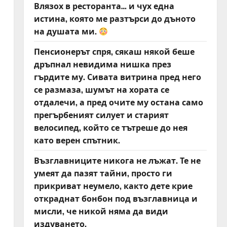
Влязох в ресторанта… и чух една
истина, която ме разтърси до дъното
на душата ми.
Пенсионерът спря, сякаш някой беше
дръпнал невидима нишка през
гърдите му. Сивата витрина пред него
се размаза, шумът на хората се
отдалечи, а пред очите му остана само
прегърбеният силует и старият
велосипед, който се тътреше до нея
като верен спътник.
Възглавниците никога не лъжат. Те не
умеят да пазят тайни, просто ги
прикриват неумело, както дете крие
откраднат бонбон под възглавница и
мисли, че никой няма да види
издуването.