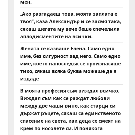
мен.
„Ако разгадаеш това, моята заплата е
твоя“, каза Александър и се засмя така,
сякаш шегата му вече беше спечелила
аплодисментите на всички.
Жената се казваше Елена. Само едно
име, без сигурност зад него. Само едно
име, което напоследък се произнасяше
тихо, сякаш всяка буква можеше да я
издаде
В моята професия съм виждал всичко.
Виждал съм как се раждат любови
между две чаши вино, как старци си
държат ръцете, сякаш са единственото
спасение на света, как деца се смеят на
крем по носовете си. И понякога