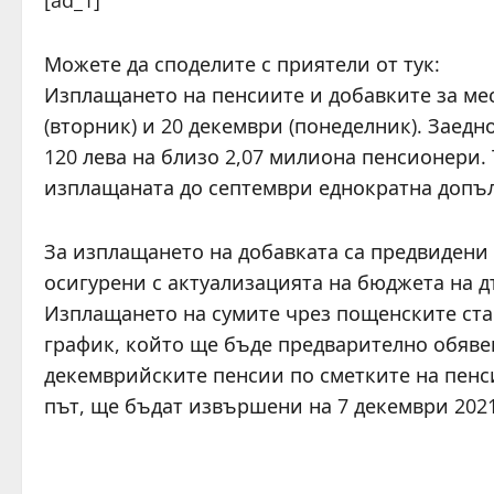
[ad_1]
Можете да споделите с приятели от тук:
Изплащането на пенсиите и добавките за ме
(вторник) и 20 декември (понеделник). Заедн
120 лева на близо 2,07 милиона пенсионери. 
изплащаната до септември еднократна допъл
За изплащането на добавката са предвидени
осигурени с актуализацията на бюджета на д
Изплащането на сумите чрез пощенските ст
график, който ще бъде предварително обявен
декемврийските пенсии по сметките на пенс
път, ще бъдат извършени на 7 декември 2021