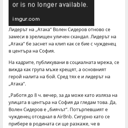
Лидерът на „Атака“ Волен Сидеров отново се
замеси в зрелищен уличен скандал. Лидерът на
„Атака“ бе заснет на клип как се бие с чужденец
в центъра на София.
На кадрите, публикувани в социалната мрежа, се
вижда как група мъже крещят, а основният
герой налита на бой. Сред тях е и лидерът на
„Атака“.
„Работя до 8 ч. вечер, за да може като изляза на
улицата в центъра на София да гледам това. Да,
Волен Сидеров е „биячът“. Потърпевшият е
чужденец отседнал в AirBnb. Сигурно като се
прибере в родината си ще разкаже, че в