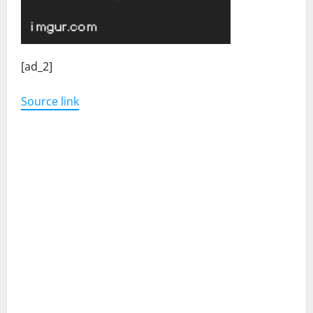
C
[ad_2]
o
Source link
n
t
i
n
u
e
R