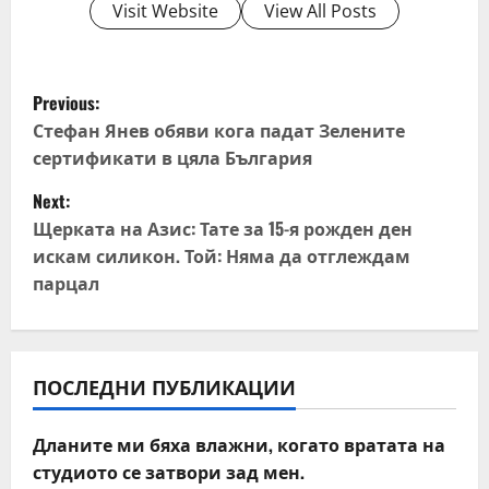
Visit Website
View All Posts
P
Previous:
o
Стефан Янев обяви кога падат Зелените
сертификати в цяла България
s
Next:
t
Щерката на Азис: Тате за 15-я рожден ден
искам силикон. Той: Няма да отглеждам
n
парцал
a
v
ПОСЛЕДНИ ПУБЛИКАЦИИ
i
Дланите ми бяха влажни, когато вратата на
g
студиото се затвори зад мен.