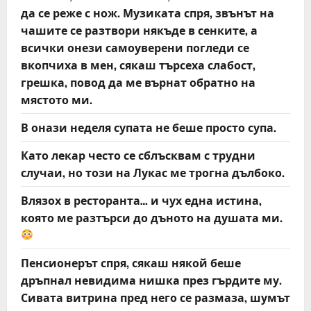
да се реже с нож. Музиката спря, звънът на
чашите се разтвори някъде в сенките, а
всички онези самоуверени погледи се
вкопчиха в мен, сякаш търсеха слабост,
грешка, повод да ме върнат обратно на
мястото ми.
В онази неделя супата не беше просто супа.
Като лекар често се сблъсквам с трудни
случаи, но този на Лукас ме трогна дълбоко.
Влязох в ресторанта… и чух една истина,
която ме разтърси до дъното на душата ми.
Пенсионерът спря, сякаш някой беше
дръпнал невидима нишка през гърдите му.
Сивата витрина пред него се размаза, шумът