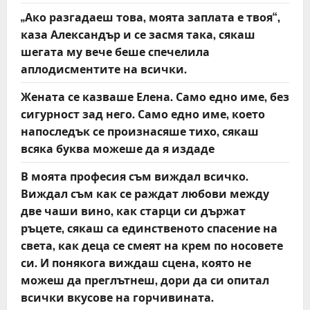
a
„Ако разгадаеш това, моята заплата е твоя“,
t
каза Александър и се засмя така, сякаш
шегата му вече беше спечелила
i
аплодисментите на всички.
o
Жената се казваше Елена. Само едно име, без
сигурност зад него. Само едно име, което
n
напоследък се произнасяше тихо, сякаш
всяка буква можеше да я издаде
В моята професия съм виждал всичко.
Виждал съм как се раждат любови между
две чаши вино, как старци си държат
ръцете, сякаш са единственото спасение на
света, как деца се смеят на крем по носовете
си. И понякога виждаш сцена, която не
можеш да преглътнеш, дори да си опитал
всички вкусове на горчивината.