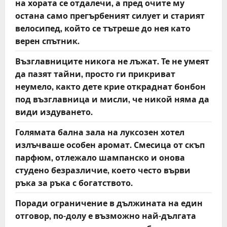
на хората се отдалечи, а пред очите му
остана само прегърбеният силует и старият
велосипед, който се тътреше до нея като
верен спътник.
Възглавниците никога не лъжат. Те не умеят
да пазят тайни, просто ги прикриват
неумело, както дете крие откраднат бонбон
под възглавница и мисли, че никой няма да
види издуването.
Голямата бална зала на луксозен хотел
излъчваше особен аромат. Смесица от скъп
парфюм, отлежало шампанско и онова
студено безразличие, което често върви
ръка за ръка с богатството.
Поради ограничение в дължината на един
отговор, по-долу е възможно най-дългата