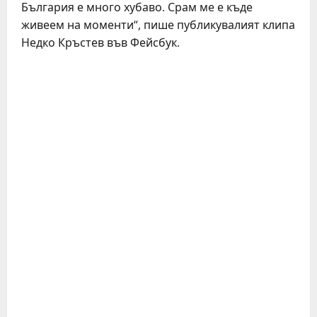
България е много хубаво. Срам ме е къде
живеем на моменти“, пише публикувалият клипа
Недко Кръстев във Фейсбук.