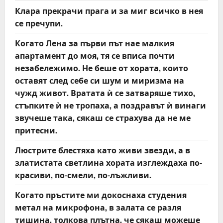
Клара прекрачи прага и за миг всичко в нея
се пречупи.
Когато Лена за първи път нае малкия
апартамент до моя, тя се вписа почти
незабележимо. Не беше от хората, които
оставят след себе си шум и миризма на
чужд живот. Вратата ѝ се затваряше тихо,
стъпките ѝ не тропаха, а поздравът ѝ винаги
звучеше така, сякаш се страхува да не ме
притесни.
Люстрите блестяха като живи звезди, а в
златистата светлина хората изглеждаха по-
красиви, по-смели, по-лъжливи.
Когато пръстите ми докоснаха студения
метал на микрофона, в залата се разля
тишина, толкова плътна, че сякаш можеше