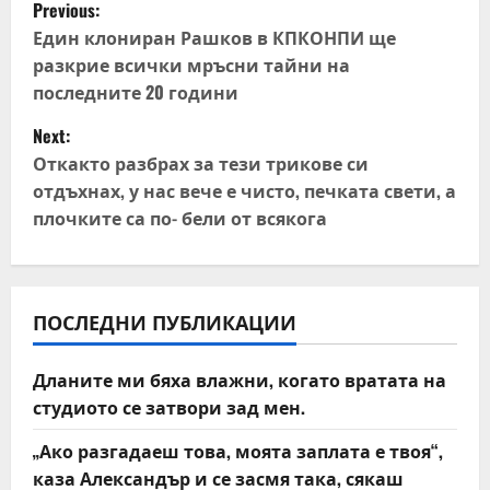
P
Previous:
o
Един клониран Рашков в КПКОНПИ ще
разкрие всички мръсни тайни на
s
последните 20 години
t
Next:
Откакто разбрах за тези трикове си
n
отдъхнах, у нас вече е чисто, печката свети, а
плочките са по- бели от всякога
a
v
i
ПОСЛЕДНИ ПУБЛИКАЦИИ
g
Дланите ми бяха влажни, когато вратата на
a
студиото се затвори зад мен.
t
„Ако разгадаеш това, моята заплата е твоя“,
каза Александър и се засмя така, сякаш