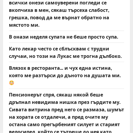
всички онези самоуверени погледи се
вкопчиха в мен, сякаш търсеха слабост,
грешка, повод да ме върнат обратно на
мястото ми.
В онази неделя супата не беше просто супа.
Като лекар често се сблъсквам с трудни
случаи, но този на Лукас ме трогна дълбоко.
Влязох в ресторанта… и чух една истина,
която ме разтърси до дъното на душата ми.
Пенсионерът спря, сякаш някой беше
дръпнал невидима нишка през гърдите му.
Сивата витрина пред него се размаза, шумът
на хората се отдалечи, а пред очите му
остана само прегърбеният силует и старият
велосипед, който се тътреше до нея като