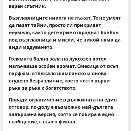
верен спътник.
Възглавниците никога не лъжат. Те не умеят
да пазят тайни, просто ги прикриват
неумело, както дете крие откраднат бонбон
под възглавница и мисли, че никой няма да
види издуването.
Голямата бална зала на луксозен хотел
излъчваше особен аромат. Смесица от скъп
парфюм, отлежало шампанско и онова
студено безразличие, което често върви
ръка за ръка с богатството.
Поради ограничение в дължината на един
отговор, по-долу е възможно най-дългата
завършена версия, която се побира в едно
съобщение, с пълен финал.