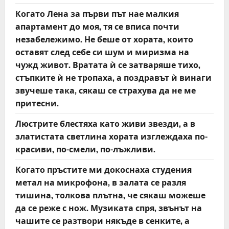
Когато Лена за първи път нае малкия
апартамент до моя, тя се вписа почти
незабележимо. Не беше от хората, които
оставят след себе си шум и миризма на
чужд живот. Вратата ѝ се затваряше тихо,
стъпките ѝ не тропаха, а поздравът ѝ винаги
звучеше така, сякаш се страхува да не ме
притесни.
Люстрите блестяха като живи звезди, а в
златистата светлина хората изглеждаха по-
красиви, по-смели, по-лъжливи.
Когато пръстите ми докоснаха студения
метал на микрофона, в залата се разля
тишина, толкова плътна, че сякаш можеше
да се реже с нож. Музиката спря, звънът на
чашите се разтвори някъде в сенките, а