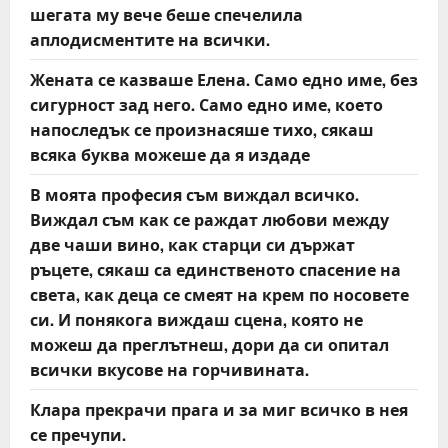
i
шегата му вече беше спечелила
аплодисментите на всички.
o
Жената се казваше Елена. Само едно име, без
n
сигурност зад него. Само едно име, което
напоследък се произнасяше тихо, сякаш
всяка буква можеше да я издаде
В моята професия съм виждал всичко.
Виждал съм как се раждат любови между
две чаши вино, как старци си държат
ръцете, сякаш са единственото спасение на
света, как деца се смеят на крем по носовете
си. И понякога виждаш сцена, която не
можеш да преглътнеш, дори да си опитал
всички вкусове на горчивината.
Клара прекрачи прага и за миг всичко в нея
се пречупи.