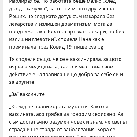
Изолирах се. Но работата беше малко „след
дъжд – качулка“, като при много други хора.
Реших, че след като дотук съм изкарала без
лекарства и излишен драматизъм, мога да
продължа така. Бях във връзка с лекари, но без
излишни глезотии“, споделя Нана как е
преминала през Ковид-19, пише eva.bg.
Тя споделя също, че се е ваксинирала, защото
вярва в медицината, както и че с това свое
действие е направила нещо добро за себе си и
за другите.
„За“ ваксините
„Ковид не прави хората мутанти. Както и
ваксината, ако трябва да говорим сериозно. Аз
съм достатъчно разумен човек и знам, че светът
страда и ще страда от заболявания. Хора се