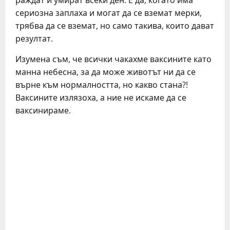
раждат и умират всеки ден. Е да, когато има
сериозна заплаха и могат да се вземат мерки,
трябва да се вземат, но само такива, които дават
резултат.
Изумена съм, че всички чакахме ваксините като
манна небесна, за да може животът ни да се
върне към нормалността, но какво стана?!
Ваксините излязоха, а ние не искаме да се
ваксинираме.