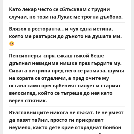
Като лекар често се сблъсквам с трудни
случаи, но този на Лукас ме трогна дълбоко.
Влязох в ресторанта… и чух една истина,
която ме разтърси до дъното на душата ми.
Пенсионерът спря, сякаш някой беше
дръпнал невидима нишка през гърдите му.
Сивата витрина пред него се размаза, шумът
на хората се отдалечи, а пред очите му
остана само прегърбеният силует и старият
велосипед, който се тътреше до нея като
верен спътник.
Възглавниците никога не лъжат. Те не умеят
да пазят тайни, просто ги прикриват
неумело, както дете крие откраднат бонбон