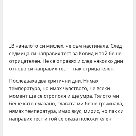
„В началото си мислех, че съм настинала. След
седмица си направих тест за Ковид и той беше
отрицателен. Не се оправях и след няколко дни
отново си направих тест – пак отрицателен.
Последваха два критични дни. Нямах
температура, но имах чувството, че всеки
момент ще се строполя и ще умра. Тялото ми
беше като смазано, главата ми беше гръмнала,
нямах температура, имах вкус, мирис, но пак си
направих тест и той се оказа положителен.