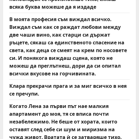
n
всяка буква можеше да я издаде
В моята професия съм виждал всичко.
Виждал съм как се раждат любови между
две чаши вино, как старци си държат
ръцете, сякаш са единственото спасение на
света, как деца се смеят на крем по носовете
си. И понякога виждаш сцена, която не
можеш да преглътнеш, дори да си опитал
всички вкусове на горчивината.
Клара прекрачи прага и за миг всичко в нея
се пречупи.
Когато Лена за първи път нае малкия
апартамент до моя, тя се вписа почти
незабележимо. Не беше от хората, които
оставят след себе си шум и миризма на
чужд живот. Вратата ѝ се затваряше тихо,