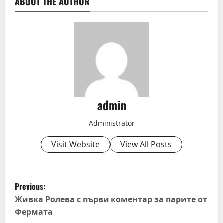
ABOUT THE AUTHOR
admin
Administrator
Visit Website
View All Posts
P
Previous:
o
Живка Ролева с първи коментар за парите от
Фермата