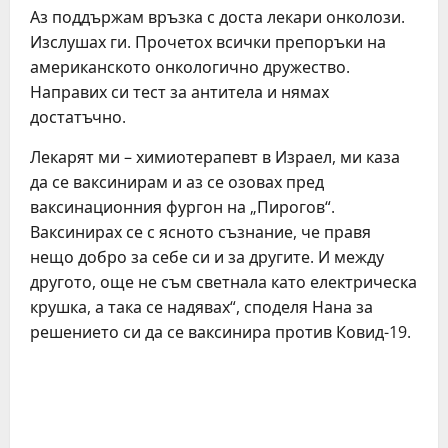
Аз поддържам връзка с доста лекари онколози.
Изслушах ги. Прочетох всички препоръки на
американското онкологично дружество.
Направих си тест за антитела и нямах
достатъчно.
Лекарят ми – химиотерапевт в Израел, ми каза
да се ваксинирам и аз се озовах пред
ваксинационния фургон на „Пирогов“.
Ваксинирах се с ясното съзнание, че правя
нещо добро за себе си и за другите. И между
другото, още не съм светнала като електрическа
крушка, а така се надявах“, споделя Нана за
решението си да се ваксинира против Ковид-19.