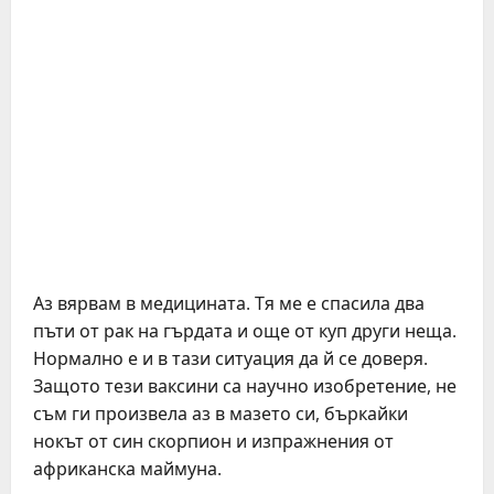
Аз вярвам в медицината. Тя ме е спасила два
пъти от рак на гърдата и още от куп други неща.
Нормално е и в тази ситуация да й се доверя.
Защото тези ваксини са научно изобретение, не
съм ги произвела аз в мазето си, бъркайки
нокът от син скорпион и изпражнения от
африканска маймуна.