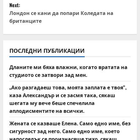
s
Next:
t
Лондон се кани да попари Коледата на
британците
n
a
v
ПОСЛЕДНИ ПУБЛИКАЦИИ
i
Дланите ми бяха влажни, когато вратата на
студиото се затвори зад мен.
g
„Ако разгадаеш това, моята заплата е твоя“,
a
каза Александър и се засмя така, сякаш
t
шегата му вече беше спечелила
аплодисментите на всички.
i
Жената се казваше Елена. Само едно име, без
o
сигурност зад него. Само едно име, което
напоследък се произнасяше тихо, сякаш