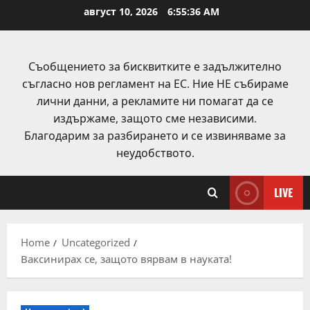
Skip
август 10, 2026
6:55:37 AM
to
content
Съобщението за бисквитките е задължително
съгласно нов регламент на ЕС. Ние НЕ събираме
лични данни, а рекламите ни помагат да се
издържаме, защото сме независими.
Благодарим за разбирането и се извиняваме за
неудобството.
LIVE
Home
Uncategorized
Ваксинирах се, защото вярвам в науката!