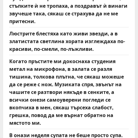
стъпките ѝ не тропаха, а поздравът ѝ винаги
звучеше така, сякаш се страхува да не ме
притесни.
Люстрите блестяха като живи звезди, а в
златистата светлина хората изглеждаха по-
красиви, по-смели, по-лъжливи.
Когато пръстите ми докоснаха студения
метал на микрофона, в залата се разля
тишина, толкова плътна, че сякаш можеше
да се реже с нож. Музиката спря, звънът на
чашите се разтвори някъде в сенките, а
всички онези самоуверени погледи се
вкопчиха в мен, сякаш търсеха слабост,
грешка, повод да ме върнат обратно на
мястото ми.
В онази неделя супата не беше просто супа.