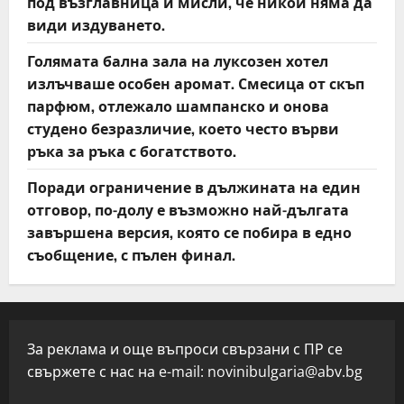
под възглавница и мисли, че никой няма да
види издуването.
Голямата бална зала на луксозен хотел
излъчваше особен аромат. Смесица от скъп
парфюм, отлежало шампанско и онова
студено безразличие, което често върви
ръка за ръка с богатството.
Поради ограничение в дължината на един
отговор, по-долу е възможно най-дългата
завършена версия, която се побира в едно
съобщение, с пълен финал.
За реклама и още въпроси свързани с ПР се
свържете с нас на e-mail:
novinibulgaria@abv.bg