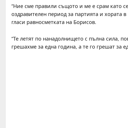
“Ние сме правили същото и ме е срам като се
оздравителен период за партията и хората в 
гласи равносметката на Борисов.
“Те летят по нанадолнището с пълна сила, п
грешахме за една година, а те го грешат за е