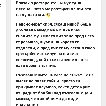
Влязох в ресторанта… и чух една
о
истина, която ме разтърси до дъното
на душата ми.
Пенсионерът спря, сякаш някой беше
дръпнал невидима нишка през
гърдите му. Сивата витрина пред него
се размаза, шумът на хората се
отдалечи, а пред очите му остана само
прегърбеният силует и старият
велосипед, който се тътреше до нея
като верен спътник.
Възглавниците никога не лъжат. Те не
умеят да пазят тайни, просто ги
прикриват неумело, както дете крие
откраднат бонбон под възглавница и
мисли, че никой няма да види
издуването.