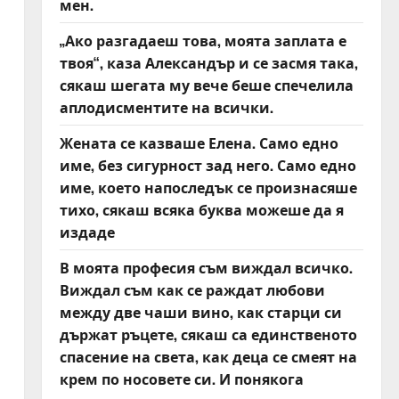
мен.
„Ако разгадаеш това, моята заплата е
твоя“, каза Александър и се засмя така,
сякаш шегата му вече беше спечелила
аплодисментите на всички.
Жената се казваше Елена. Само едно
име, без сигурност зад него. Само едно
име, което напоследък се произнасяше
тихо, сякаш всяка буква можеше да я
издаде
В моята професия съм виждал всичко.
Виждал съм как се раждат любови
между две чаши вино, как старци си
държат ръцете, сякаш са единственото
спасение на света, как деца се смеят на
крем по носовете си. И понякога