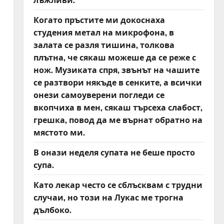
Когато пръстите ми докоснаха
студения метал на микрофона, в
залата се разля тишина, толкова
плътна, че сякаш можеше да се реже с
нож. Музиката спря, звънът на чашите
се разтвори някъде в сенките, а всички
онези самоуверени погледи се
вкопчиха в мен, сякаш търсеха слабост,
грешка, повод да ме върнат обратно на
мястото ми.
В онази неделя супата не беше просто
супа.
Като лекар често се сблъсквам с трудни
случаи, но този на Лукас ме трогна
дълбоко.