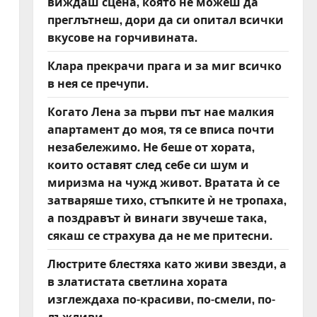
виждаш сцена, която не можеш да
преглътнеш, дори да си опитал всички
вкусове на горчивината.
Клара прекрачи прага и за миг всичко
в нея се пречупи.
Когато Лена за първи път нае малкия
апартамент до моя, тя се вписа почти
незабележимо. Не беше от хората,
които оставят след себе си шум и
миризма на чужд живот. Вратата ѝ се
затваряше тихо, стъпките ѝ не тропаха,
а поздравът ѝ винаги звучеше така,
сякаш се страхува да не ме притесни.
Люстрите блестяха като живи звезди, а
в златистата светлина хората
изглеждаха по-красиви, по-смели, по-
лъжливи.