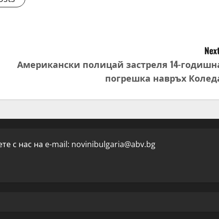
Next
Американски полицай застреля 14-годишн
погрешка навръх Колед
е с нас на e-mail:
novinibulgaria@abv.bg