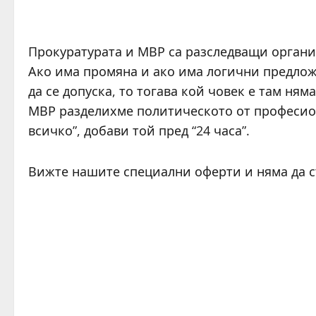
Прокуратурата и МВР са разследващи органи,
Ако има промяна и ако има логични предлож
да се допуска, то тогава кой човек е там ня
МВР разделихме политическото от професион
всичко”, добави той пред “24 часа”.
Вижте нашите специални оферти и няма да 