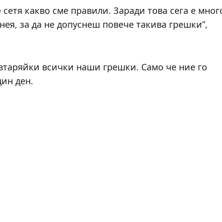
 сетя какво сме правили. Заради това сега е мног
нея, за да не допуснеш повече такива грешки”,
овтаряйки всички наши грешки. Само че ние го
дин ден.