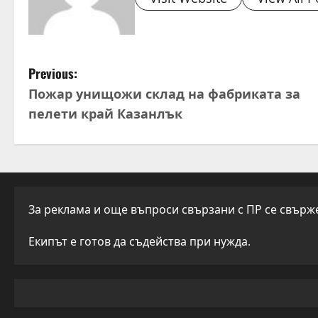
P
Previous:
Пожар унищожи склад на фабриката за
o
пелети край Казанлък
s
t
n
За реклама и още въпроси свързани с ПР се свържет
a
Екипът е готов да съдейства при нужда.
v
i
g