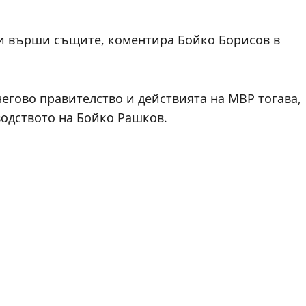
ги върши същите, коментира Бойко Борисов в
негово правителство и действията на МВР тогава,
водството на Бойко Рашков.