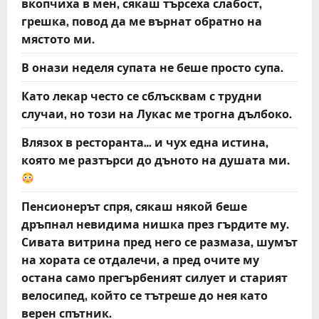
вкопчиха в мен, сякаш търсеха слабост,
грешка, повод да ме върнат обратно на
мястото ми.
В онази неделя супата не беше просто супа.
Като лекар често се сблъсквам с трудни
случаи, но този на Лукас ме трогна дълбоко.
Влязох в ресторанта… и чух една истина,
която ме разтърси до дъното на душата ми.
Пенсионерът спря, сякаш някой беше
дръпнал невидима нишка през гърдите му.
Сивата витрина пред него се размаза, шумът
на хората се отдалечи, а пред очите му
остана само прегърбеният силует и старият
велосипед, който се тътреше до нея като
верен спътник.