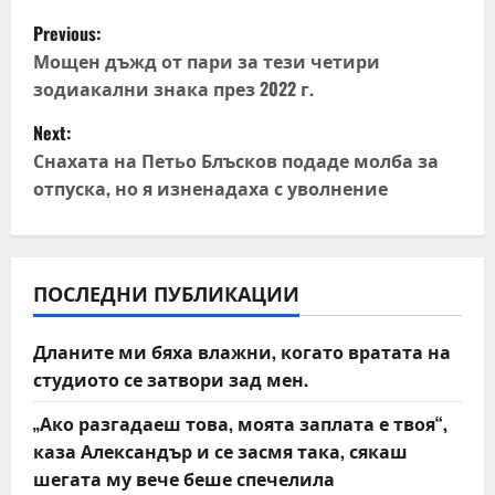
P
Previous:
o
Мощен дъжд от пари за тези четири
зодиакални знака през 2022 г.
s
Next:
t
Снахата на Петьо Блъсков подаде молба за
отпуска, но я изненадаха с уволнение
n
a
v
ПОСЛЕДНИ ПУБЛИКАЦИИ
i
Дланите ми бяха влажни, когато вратата на
студиото се затвори зад мен.
g
„Ако разгадаеш това, моята заплата е твоя“,
a
каза Александър и се засмя така, сякаш
t
шегата му вече беше спечелила