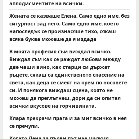
аплодисментите на всички.
i
Жената се казваше Елена. Само едно име, без
o
сигурност зад него. Само едно име, което
напоследък се произнасяше тихо, сякаш
n
всяка буква можеше да я издаде
В моята професия съм виждал всичко.
Виждал съм как се раждат любови между
две чаши вино, как старци си държат
ръцете, сякаш са единственото спасение на
света, как деца се смеят на крем по носовете
си. И понякога виждаш сцена, която не
можеш да преглътнеш, дори да си опитал
всички вкусове на горчивината.
Клара прекрачи прага и за миг всичко в нея
се пречупи.
Когато Лена за първи път нае малкия