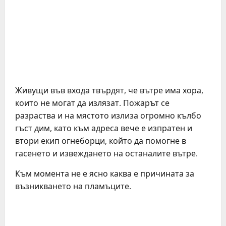
Живущи във входа твърдят, че вътре има хора,
които не могат да излязат. Пожарът се
разраства и на мястото излиза огромно кълбо
гъст дим, като към адреса вече е изпратен и
втори екип огнеборци, който да помогне в
гасенето и извеждането на останалите вътре.
Към момента не е ясно каква е причината за
възникването на пламъците.
C