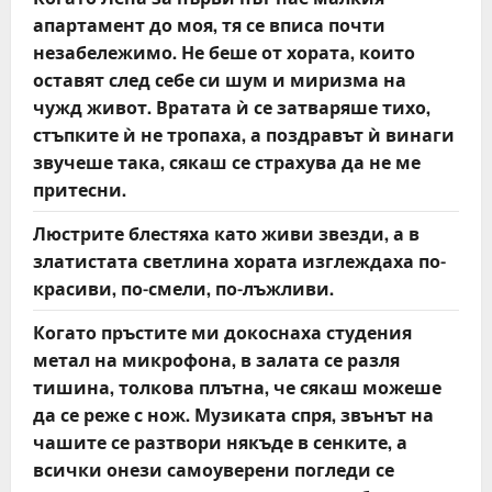
апартамент до моя, тя се вписа почти
незабележимо. Не беше от хората, които
оставят след себе си шум и миризма на
чужд живот. Вратата ѝ се затваряше тихо,
стъпките ѝ не тропаха, а поздравът ѝ винаги
звучеше така, сякаш се страхува да не ме
притесни.
Люстрите блестяха като живи звезди, а в
златистата светлина хората изглеждаха по-
красиви, по-смели, по-лъжливи.
Когато пръстите ми докоснаха студения
метал на микрофона, в залата се разля
тишина, толкова плътна, че сякаш можеше
да се реже с нож. Музиката спря, звънът на
чашите се разтвори някъде в сенките, а
всички онези самоуверени погледи се