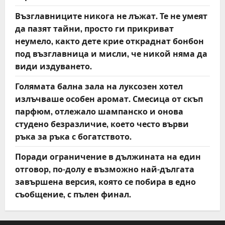
Възглавниците никога не лъжат. Те не умеят
да пазят тайни, просто ги прикриват
неумело, както дете крие откраднат бонбон
под възглавница и мисли, че никой няма да
види издуването.
Голямата бална зала на луксозен хотел
излъчваше особен аромат. Смесица от скъп
парфюм, отлежало шампанско и онова
студено безразличие, което често върви
ръка за ръка с богатството.
Поради ограничение в дължината на един
отговор, по-долу е възможно най-дългата
завършена версия, която се побира в едно
съобщение, с пълен финал.