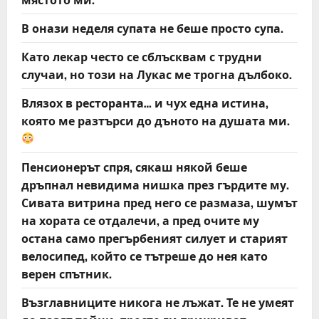
В онази неделя супата не беше просто супа.
Като лекар често се сблъсквам с трудни
случаи, но този на Лукас ме трогна дълбоко.
Влязох в ресторанта… и чух една истина,
която ме разтърси до дъното на душата ми.
Пенсионерът спря, сякаш някой беше
дръпнал невидима нишка през гърдите му.
Сивата витрина пред него се размаза, шумът
на хората се отдалечи, а пред очите му
остана само прегърбеният силует и старият
велосипед, който се тътреше до нея като
верен спътник.
Възглавниците никога не лъжат. Те не умеят