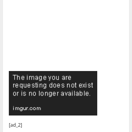
C
[ad_2]