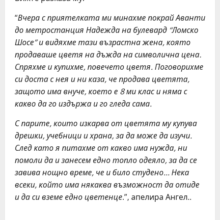
“
Вчера с приятелката ми минахме покрай Аванти
до метростанция Надежда на булевард “Ломско
Шосе” и видяхме тази възрастна жена, която
продаваше цветя на дъжда на символична цена.
Спряхме и купихме, повечето цветя. Поговорихме
си доста с нея и ни каза, че продава цветята,
защото има внуче, което е 8 ми клас и няма с
какво да го издържа и го гледа сама.
С парите, които изкарва от цветята му купува
дрешки, учебници и храна, за да може да изучи.
След като я питахме от какво има нужда, ни
помоли да и занесем едно топло одеяло, за да се
завива нощно време, че и било студено… Нека
всеки, който има някаква възможност да отиде
и да си вземе едно цветенце
.”, апелира Ангел..