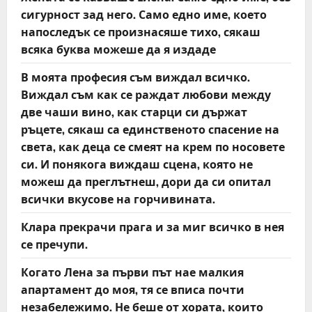
o
сигурност зад него. Само едно име, което
напоследък се произнасяше тихо, сякаш
n
всяка буква можеше да я издаде
В моята професия съм виждал всичко.
Виждал съм как се раждат любови между
две чаши вино, как старци си държат
ръцете, сякаш са единственото спасение на
света, как деца се смеят на крем по носовете
си. И понякога виждаш сцена, която не
можеш да преглътнеш, дори да си опитал
всички вкусове на горчивината.
Клара прекрачи прага и за миг всичко в нея
се пречупи.
Когато Лена за първи път нае малкия
апартамент до моя, тя се вписа почти
незабележимо. Не беше от хората, които