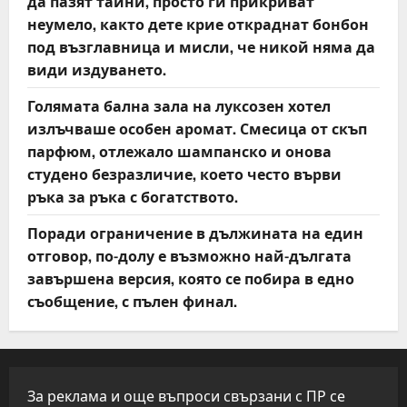
да пазят тайни, просто ги прикриват
неумело, както дете крие откраднат бонбон
под възглавница и мисли, че никой няма да
види издуването.
Голямата бална зала на луксозен хотел
излъчваше особен аромат. Смесица от скъп
парфюм, отлежало шампанско и онова
студено безразличие, което често върви
ръка за ръка с богатството.
Поради ограничение в дължината на един
отговор, по-долу е възможно най-дългата
завършена версия, която се побира в едно
съобщение, с пълен финал.
За реклама и още въпроси свързани с ПР се