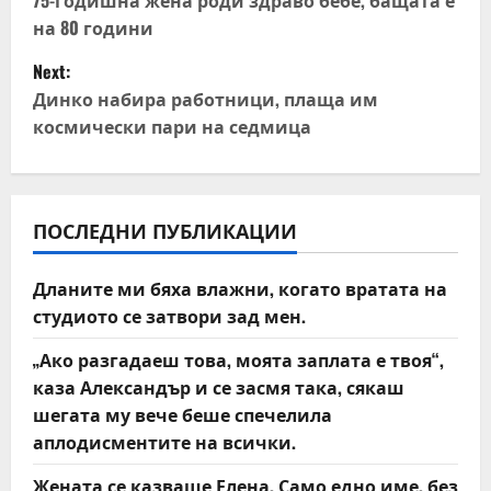
o
на 80 години
s
Next:
t
Динко набира работници, плаща им
космически пари на седмица
n
a
v
ПОСЛЕДНИ ПУБЛИКАЦИИ
i
Дланите ми бяха влажни, когато вратата на
студиото се затвори зад мен.
g
„Ако разгадаеш това, моята заплата е твоя“,
a
каза Александър и се засмя така, сякаш
t
шегата му вече беше спечелила
аплодисментите на всички.
i
Жената се казваше Елена. Само едно име, без