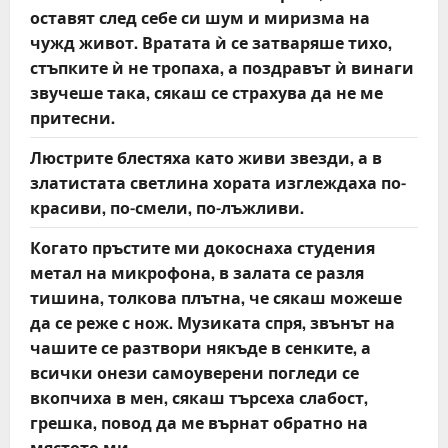
оставят след себе си шум и миризма на
чужд живот. Вратата ѝ се затваряше тихо,
стъпките ѝ не тропаха, а поздравът ѝ винаги
звучеше така, сякаш се страхува да не ме
притесни.
Люстрите блестяха като живи звезди, а в
златистата светлина хората изглеждаха по-
красиви, по-смели, по-лъжливи.
Когато пръстите ми докоснаха студения
метал на микрофона, в залата се разля
тишина, толкова плътна, че сякаш можеше
да се реже с нож. Музиката спря, звънът на
чашите се разтвори някъде в сенките, а
всички онези самоуверени погледи се
вкопчиха в мен, сякаш търсеха слабост,
грешка, повод да ме върнат обратно на
мястото ми.