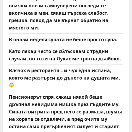
всички онези самоуверени погледи се
вкопчиха в мен, сякаш търсеха слабост,
грешка, повод да ме върнат обратно на
мястото ми.
В онази неделя супата не беше просто супа.
Като лекар често се сблъсквам с трудни
случаи, но този на Лукас ме трогна дълбоко.
Влязох в ресторанта… и чух една истина,
която ме разтърси до дъното на душата ми.
Пенсионерът спря, сякаш някой беше
дръпнал невидима нишка през гърдите му.
Сивата витрина пред него се размаза, шумът
на хората се отдалечи, а пред очите му
остана само прегърбеният силует и старият