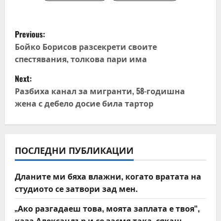
P
Previous:
o
Бойко Борисов разсекрети своите
спестявания, толкова пари има
s
Next:
t
Разбиха канал за мигранти, 58-годишна
жена с дебело досие била тартор
n
a
v
ПОСЛЕДНИ ПУБЛИКАЦИИ
i
Дланите ми бяха влажни, когато вратата на
студиото се затвори зад мен.
g
„Ако разгадаеш това, моята заплата е твоя“,
a
каза Александър и се засмя така, сякаш