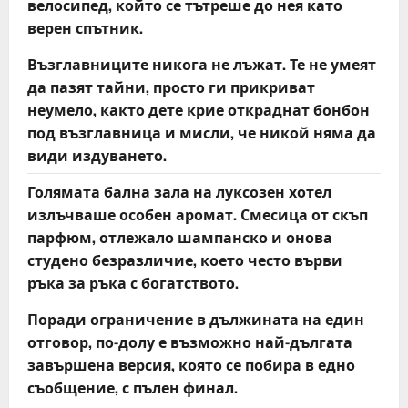
велосипед, който се тътреше до нея като
верен спътник.
Възглавниците никога не лъжат. Те не умеят
да пазят тайни, просто ги прикриват
неумело, както дете крие откраднат бонбон
под възглавница и мисли, че никой няма да
види издуването.
Голямата бална зала на луксозен хотел
излъчваше особен аромат. Смесица от скъп
парфюм, отлежало шампанско и онова
студено безразличие, което често върви
ръка за ръка с богатството.
Поради ограничение в дължината на един
отговор, по-долу е възможно най-дългата
завършена версия, която се побира в едно
съобщение, с пълен финал.