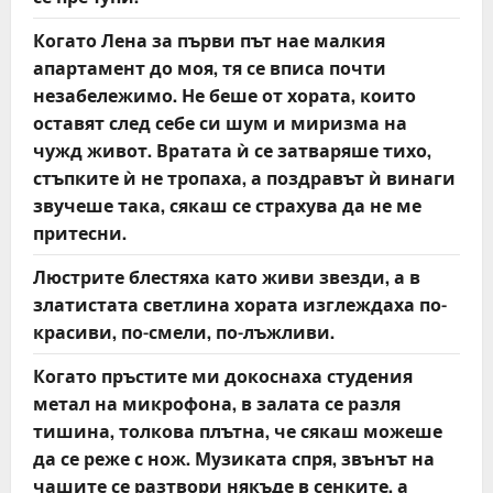
Когато Лена за първи път нае малкия
апартамент до моя, тя се вписа почти
незабележимо. Не беше от хората, които
оставят след себе си шум и миризма на
чужд живот. Вратата ѝ се затваряше тихо,
стъпките ѝ не тропаха, а поздравът ѝ винаги
звучеше така, сякаш се страхува да не ме
притесни.
Люстрите блестяха като живи звезди, а в
златистата светлина хората изглеждаха по-
красиви, по-смели, по-лъжливи.
Когато пръстите ми докоснаха студения
метал на микрофона, в залата се разля
тишина, толкова плътна, че сякаш можеше
да се реже с нож. Музиката спря, звънът на
чашите се разтвори някъде в сенките, а