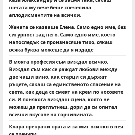
t
шегата му вече беше спечелила
аплодисментите на всички.
i
Жената се казваше Елена. Само едно име, без
o
сигурност зад него. Само едно име, което
напоследък се произнасяше тихо, сякаш
n
всяка буква можеше да я издаде
В моята професия съм виждал всичко.
Виждал съм как се раждат любови между
две чаши вино, как старци си държат
ръцете, сякаш са единственото спасение на
света, как деца се смеят на крем по носовете
си. И понякога виждаш сцена, която не
можеш да преглътнеш, дори да си опитал
всички вкусове на горчивината.
Клара прекрачи прага и за миг всичко в нея
се пречупи.