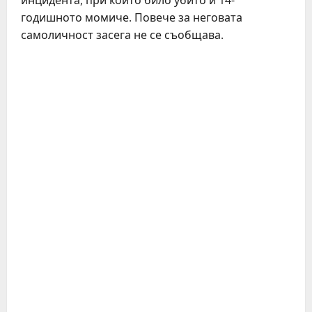
инцидента, при който било убито и 14-
годишното момиче. Повече за неговата
самоличност засега не се съобщава.