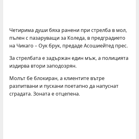
Четирима души бяха ранени при стрелба в мол,
пълен с пазаруващи за Коледа, в предградието
на Чикаго – Оук брук, предаде Асошиейтед прес.
За стрелбата е задържан един мъж, а полицията
издирва втори заподозрян.
Молът бе блокиран, а клиентите вътре
разпитвани и пускани поетапно да напуснат
сградата. Зоната е отцепена.