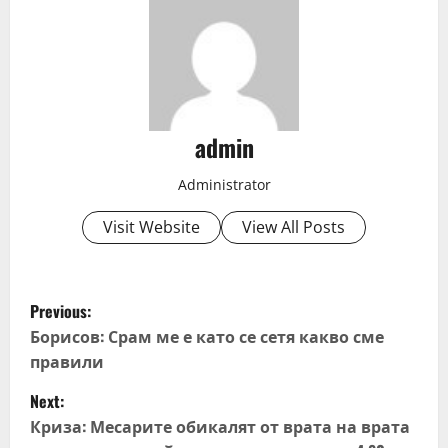
admin
Administrator
Visit Website
View All Posts
P
Previous:
o
Борисов: Срам ме е като се сетя какво сме
правили
s
Next:
t
Криза: Месарите обикалят от врата на врата