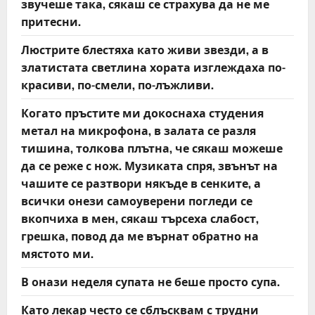
звучеше така, сякаш се страхува да не ме
притесни.
Люстрите блестяха като живи звезди, а в
златистата светлина хората изглеждаха по-
красиви, по-смели, по-лъжливи.
Когато пръстите ми докоснаха студения
метал на микрофона, в залата се разля
тишина, толкова плътна, че сякаш можеше
да се реже с нож. Музиката спря, звънът на
чашите се разтвори някъде в сенките, а
всички онези самоуверени погледи се
вкопчиха в мен, сякаш търсеха слабост,
грешка, повод да ме върнат обратно на
мястото ми.
В онази неделя супата не беше просто супа.
Като лекар често се сблъсквам с трудни