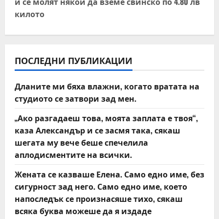
и се молят някой да вземе свинско по 4.80 лв
n
килото
a
v
ПОСЛЕДНИ ПУБЛИКАЦИИ
i
Дланите ми бяха влажни, когато вратата на
g
студиото се затвори зад мен.
a
„Ако разгадаеш това, моята заплата е твоя“,
t
каза Александър и се засмя така, сякаш
шегата му вече беше спечелила
i
аплодисментите на всички.
o
Жената се казваше Елена. Само едно име, без
сигурност зад него. Само едно име, което
n
напоследък се произнасяше тихо, сякаш
всяка буква можеше да я издаде