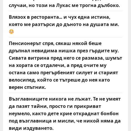
случаи, но този на Лукас ме трогна дълбоко.
Влязох в ресторанта… и чух една истина,
която ме разтърси до дъното на душата ми.
Пенсионерът спря, сякаш някой беше
дръпнал невидима нишка през гърдите му.
Сивата витрина пред него се размаза, шумът
на хората се отдалечи, а пред очите му
остана само прегърбеният силует и старият
велосипед, който се тътреше до нея като
верен спътник.
Възглавниците никога не лъжат. Те не умеят
да пазят тайни, просто ги прикриват
неумело, както дете крие откраднат бонбон
под възглавница и мисли, че никой няма да
види издуването.