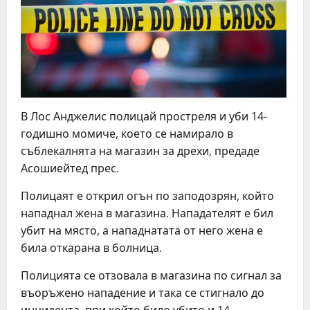
В Лос Анджелис полицай простреля и уби 14-
годишно момиче, което се намирало в
съблекалнята на магазин за дрехи, предаде
Асошиейтед прес.
Полицаят е открил огън по заподозрян, който
нападнал жена в магазина. Нападателят е бил
убит на място, а нападнатата от него жена е
била откарана в болница.
Полицията се отзовала в магазина по сигнал за
въоръжено нападение и така се стигнало до