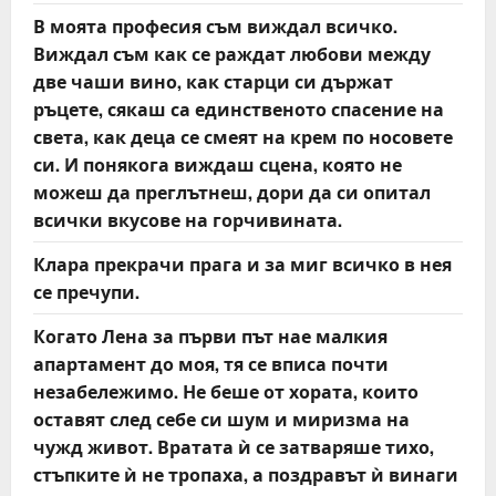
В моята професия съм виждал всичко.
Виждал съм как се раждат любови между
две чаши вино, как старци си държат
ръцете, сякаш са единственото спасение на
света, как деца се смеят на крем по носовете
си. И понякога виждаш сцена, която не
можеш да преглътнеш, дори да си опитал
всички вкусове на горчивината.
Клара прекрачи прага и за миг всичко в нея
се пречупи.
Когато Лена за първи път нае малкия
апартамент до моя, тя се вписа почти
незабележимо. Не беше от хората, които
оставят след себе си шум и миризма на
чужд живот. Вратата ѝ се затваряше тихо,
стъпките ѝ не тропаха, а поздравът ѝ винаги