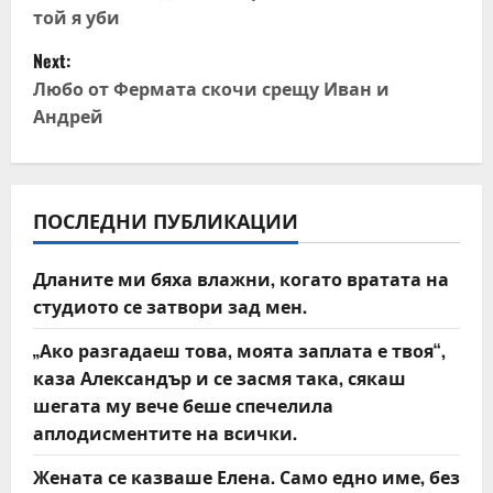
той я уби
s
Next:
t
Любо от Фермата скочи срещу Иван и
Андрей
n
a
v
ПОСЛЕДНИ ПУБЛИКАЦИИ
i
Дланите ми бяха влажни, когато вратата на
студиото се затвори зад мен.
g
„Ако разгадаеш това, моята заплата е твоя“,
a
каза Александър и се засмя така, сякаш
t
шегата му вече беше спечелила
аплодисментите на всички.
i
Жената се казваше Елена. Само едно име, без