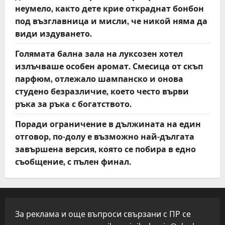
неумело, както дете крие откраднат бонбон
под възглавница и мисли, че никой няма да
види издуването.
Голямата бална зала на луксозен хотел
излъчваше особен аромат. Смесица от скъп
парфюм, отлежало шампанско и онова
студено безразличие, което често върви
ръка за ръка с богатството.
Поради ограничение в дължината на един
отговор, по-долу е възможно най-дългата
завършена версия, която се побира в едно
съобщение, с пълен финал.
За реклама и още въпроси свързани с ПР се