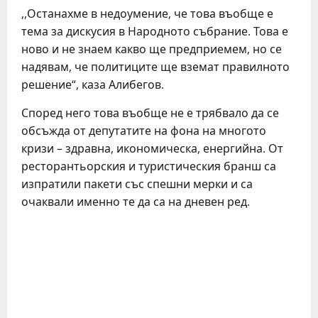
,,Останахме в недоумение, че това въобще е
тема за дискусия в Народното събрание. Това е
ново и не знаем какво ще предприемем, но се
надявам, че политиците ще вземат правилното
решение“, каза Алибегов.
Според него това въобще не е трябвало да се
обсъжда от депутатите на фона на многото
кризи – здравна, икономическа, енергийна. От
ресторантьорския и туристическия бранш са
изпратили пакети със спешни мерки и са
очаквали именно те да са на дневен ред.