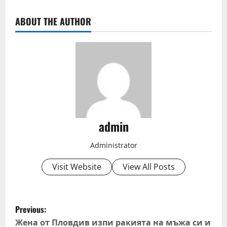
ABOUT THE AUTHOR
admin
Administrator
Visit Website
View All Posts
P
Previous:
o
Жена от Пловдив изпи ракията на мъжа си и