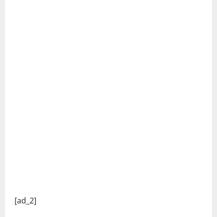
C
o
[ad_2]
n