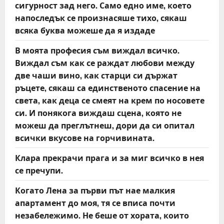
o
сигурност зад него. Само едно име, което
напоследък се произнасяше тихо, сякаш
n
всяка буква можеше да я издаде
В моята професия съм виждал всичко.
Виждал съм как се раждат любови между
две чаши вино, как старци си държат
ръцете, сякаш са единственото спасение на
света, как деца се смеят на крем по носовете
си. И понякога виждаш сцена, която не
можеш да преглътнеш, дори да си опитал
всички вкусове на горчивината.
Клара прекрачи прага и за миг всичко в нея
се пречупи.
Когато Лена за първи път нае малкия
апартамент до моя, тя се вписа почти
незабележимо. Не беше от хората, които