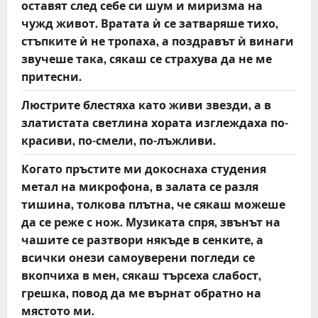
оставят след себе си шум и миризма на
чужд живот. Вратата ѝ се затваряше тихо,
стъпките ѝ не тропаха, а поздравът ѝ винаги
звучеше така, сякаш се страхува да не ме
притесни.
Люстрите блестяха като живи звезди, а в
златистата светлина хората изглеждаха по-
красиви, по-смели, по-лъжливи.
Когато пръстите ми докоснаха студения
метал на микрофона, в залата се разля
тишина, толкова плътна, че сякаш можеше
да се реже с нож. Музиката спря, звънът на
чашите се разтвори някъде в сенките, а
всички онези самоуверени погледи се
вкопчиха в мен, сякаш търсеха слабост,
грешка, повод да ме върнат обратно на
мястото ми.