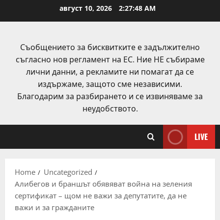
Skip
август 10, 2026
2:27:48 AM
to
content
Съобщението за бисквитките е задължително
съгласно нов регламент на ЕС. Ние НЕ събираме
лични данни, а рекламите ни помагат да се
издържаме, защото сме независими.
Благодарим за разбирането и се извиняваме за
неудобството.
LIVE
Home
Uncategorized
Алибегов и браншът обявяват война на зеления
сертификат – щом не важи за депутатите, да не
важи и за гражданите