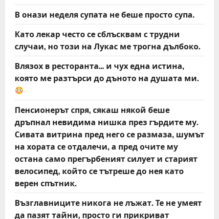
В онази неделя супата не беше просто супа.
Като лекар често се сблъсквам с трудни
случаи, но този на Лукас ме трогна дълбоко.
Влязох в ресторанта… и чух една истина,
която ме разтърси до дъното на душата ми.
Пенсионерът спря, сякаш някой беше
дръпнал невидима нишка през гърдите му.
Сивата витрина пред него се размаза, шумът
на хората се отдалечи, а пред очите му
остана само прегърбеният силует и старият
велосипед, който се тътреше до нея като
верен спътник.
Възглавниците никога не лъжат. Те не умеят
да пазят тайни, просто ги прикриват