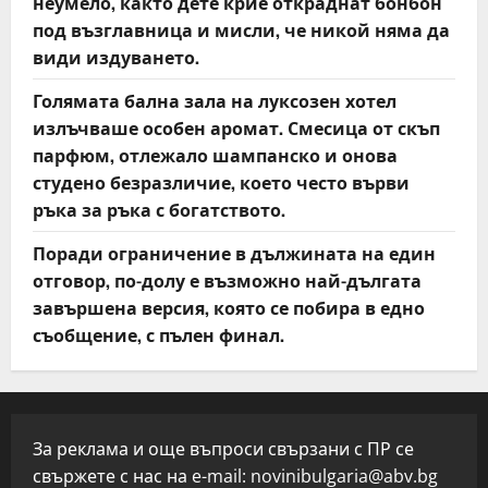
неумело, както дете крие откраднат бонбон
под възглавница и мисли, че никой няма да
види издуването.
Голямата бална зала на луксозен хотел
излъчваше особен аромат. Смесица от скъп
парфюм, отлежало шампанско и онова
студено безразличие, което често върви
ръка за ръка с богатството.
Поради ограничение в дължината на един
отговор, по-долу е възможно най-дългата
завършена версия, която се побира в едно
съобщение, с пълен финал.
За реклама и още въпроси свързани с ПР се
свържете с нас на e-mail:
novinibulgaria@abv.bg