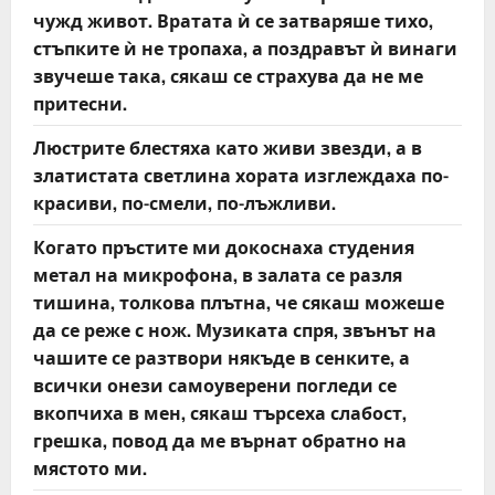
чужд живот. Вратата ѝ се затваряше тихо,
стъпките ѝ не тропаха, а поздравът ѝ винаги
звучеше така, сякаш се страхува да не ме
притесни.
Люстрите блестяха като живи звезди, а в
златистата светлина хората изглеждаха по-
красиви, по-смели, по-лъжливи.
Когато пръстите ми докоснаха студения
метал на микрофона, в залата се разля
тишина, толкова плътна, че сякаш можеше
да се реже с нож. Музиката спря, звънът на
чашите се разтвори някъде в сенките, а
всички онези самоуверени погледи се
вкопчиха в мен, сякаш търсеха слабост,
грешка, повод да ме върнат обратно на
мястото ми.