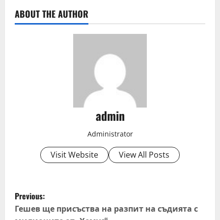
ABOUT THE AUTHOR
admin
Administrator
Visit Website
View All Posts
P
Previous:
o
Гешев ще присъства на разпит на съдията с