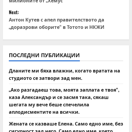
милионите от „Хемус“
s
Next:
t
Антон Кутев с апел правителството да
„доразрови оборите“ в Тотото и НКЖИ
n
a
v
ПОСЛЕДНИ ПУБЛИКАЦИИ
i
Дланите ми бяха влажни, когато вратата на
студиото се затвори зад мен.
g
„Ако разгадаеш това, моята заплата е твоя“,
a
каза Александър и се засмя така, сякаш
t
шегата му вече беше спечелила
аплодисментите на всички.
i
Жената се казваше Елена. Само едно име, без
o
сигурност зад него. Само едно име, което