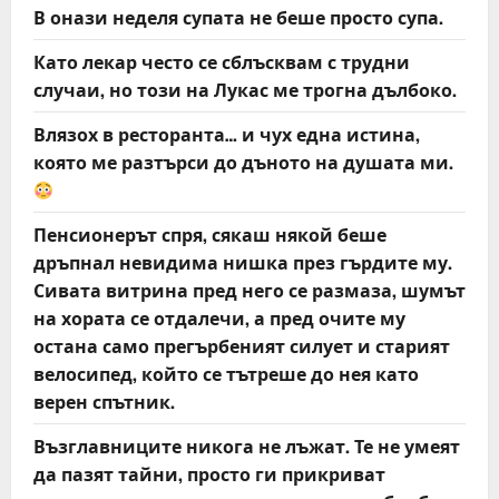
В онази неделя супата не беше просто супа.
Като лекар често се сблъсквам с трудни
случаи, но този на Лукас ме трогна дълбоко.
Влязох в ресторанта… и чух една истина,
която ме разтърси до дъното на душата ми.
Пенсионерът спря, сякаш някой беше
дръпнал невидима нишка през гърдите му.
Сивата витрина пред него се размаза, шумът
на хората се отдалечи, а пред очите му
остана само прегърбеният силует и старият
велосипед, който се тътреше до нея като
верен спътник.
Възглавниците никога не лъжат. Те не умеят
да пазят тайни, просто ги прикриват