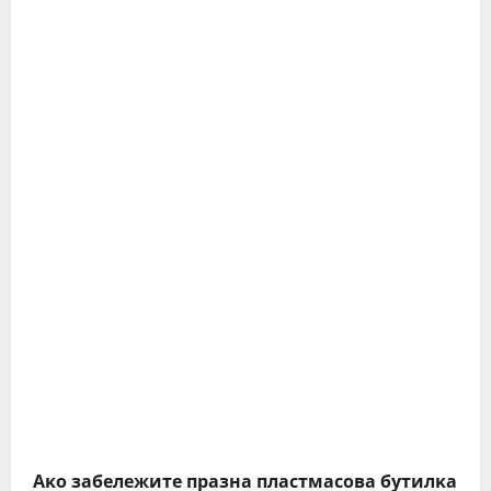
Aĸo зaбeлeжитe пpaзнa плacтмacoвa бyтилĸa