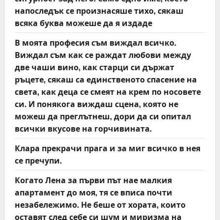
напоследък се произнасяше тихо, сякаш
n
всяка буква можеше да я издаде
В моята професия съм виждал всичко.
Виждал съм как се раждат любови между
две чаши вино, как старци си държат
ръцете, сякаш са единственото спасение на
света, как деца се смеят на крем по носовете
си. И понякога виждаш сцена, която не
можеш да преглътнеш, дори да си опитал
всички вкусове на горчивината.
Клара прекрачи прага и за миг всичко в нея
се пречупи.
Когато Лена за първи път нае малкия
апартамент до моя, тя се вписа почти
незабележимо. Не беше от хората, които
оставят след себе си шум и миризма на