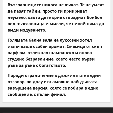
Възглавниците никога не лъжат. Те не умеят
да пазят тайни, просто ги прикриват
неумело, както дете крие откраднат бонбон
под възглавница и мисли, че никой няма да
види издуването.
Голямата бална зала на луксозен хотел
излъчваше особен аромат. Смесица от скъп
парфюм, отлежало шампанско и онова
студено безразличие, което често върви
ръка за ръка с богатството.
Поради ограничение в дължината на един
отговор, по-долу е възможно най-дългата
завършена версия, която се побира в едно
съобщение, с пълен финал.