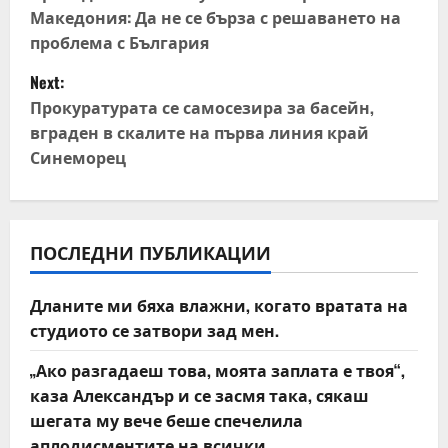
o
Македония: Да не се бърза с решаването на
s
проблема с България
t
Next:
Прокуратурата се самосезира за басейн,
n
вграден в скалите на първа линия край
Синеморец
a
v
i
ПОСЛЕДНИ ПУБЛИКАЦИИ
g
Дланите ми бяха влажни, когато вратата на
a
студиото се затвори зад мен.
t
„Ако разгадаеш това, моята заплата е твоя“,
каза Александър и се засмя така, сякаш
i
шегата му вече беше спечелила
аплодисментите на всички.