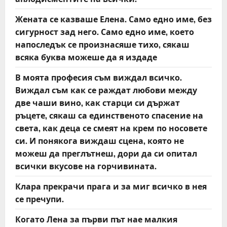
o
Жената се казваше Елена. Само едно име, без
n
сигурност зад него. Само едно име, което
напоследък се произнасяше тихо, сякаш
всяка буква можеше да я издаде
В моята професия съм виждал всичко.
Виждал съм как се раждат любови между
две чаши вино, как старци си държат
ръцете, сякаш са единственото спасение на
света, как деца се смеят на крем по носовете
си. И понякога виждаш сцена, която не
можеш да преглътнеш, дори да си опитал
всички вкусове на горчивината.
Клара прекрачи прага и за миг всичко в нея
се пречупи.
Когато Лена за първи път нае малкия