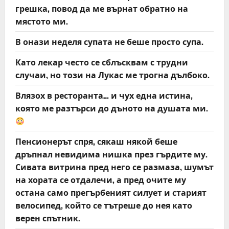
грешка, повод да ме върнат обратно на
мястото ми.
В онази неделя супата не беше просто супа.
Като лекар често се сблъсквам с трудни
случаи, но този на Лукас ме трогна дълбоко.
Влязох в ресторанта… и чух една истина,
която ме разтърси до дъното на душата ми.
Пенсионерът спря, сякаш някой беше
дръпнал невидима нишка през гърдите му.
Сивата витрина пред него се размаза, шумът
на хората се отдалечи, а пред очите му
остана само прегърбеният силует и старият
велосипед, който се тътреше до нея като
верен спътник.