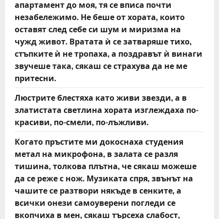
апартамент до моя, тя се вписа почти
незабележимо. Не беше от хората, които
оставят след себе си шум и миризма на
чужд живот. Вратата ѝ се затваряше тихо,
стъпките ѝ не тропаха, а поздравът ѝ винаги
звучеше така, сякаш се страхува да не ме
притесни.
Люстрите блестяха като живи звезди, а в
златистата светлина хората изглеждаха по-
красиви, по-смели, по-лъжливи.
Когато пръстите ми докоснаха студения
метал на микрофона, в залата се разля
тишина, толкова плътна, че сякаш можеше
да се реже с нож. Музиката спря, звънът на
чашите се разтвори някъде в сенките, а
всички онези самоуверени погледи се
вкопчиха в мен, сякаш търсеха слабост,