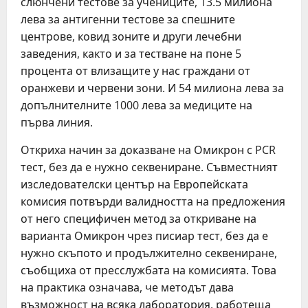
слюнчени тестове за учениците, 13.5 милиона
лева за антигенни тестове за спешните
центрове, ковид зоните и други лечебни
заведения, както и за тестване на поне 5
процента от влизащите у нас граждани от
оранжеви и червени зони. И 54 милиона лева за
допълнителните 1000 лева за медиците на
първа линия.
Откриха начин за доказване на Омикрон с PCR
тест, без да е нужно секвениране. Съвместният
изследователски център на Европейската
комисия потвърди валидността на предложения
от него специфичен метод за откриване на
варианта Омикрон чрез писиар тест, без да е
нужно скъпото и продължително секвениране,
съобщиха от пресслужбата на комисията. Това
на практика означава, че методът дава
възможност на всяка лаборатория, работеща