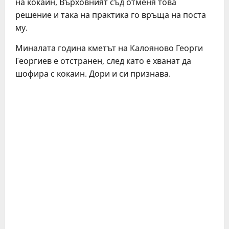
на кокаин, Върховният съд отменя това
решение и така на практика го връща на поста
му.
Миналата година кметът на Калояново Георги
Георгиев е отстранен, след като е хванат да
шофира с кокаин. Дори и си признава.