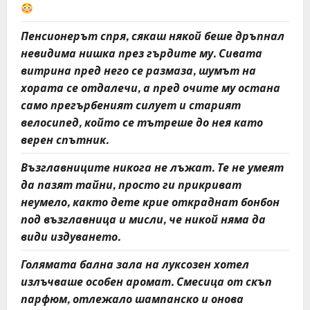
Пенсионерът спря, сякаш някой беше дръпнал
невидима нишка през гърдите му. Сивата
витрина пред него се размаза, шумът на
хората се отдалечи, а пред очите му остана
само прегърбеният силует и старият
велосипед, който се тътреше до нея като
верен спътник.
Възглавниците никога не лъжат. Те не умеят
да пазят тайни, просто ги прикриват
неумело, както дете крие откраднат бонбон
под възглавница и мисли, че никой няма да
види издуването.
Голямата бална зала на луксозен хотел
излъчваше особен аромат. Смесица от скъп
парфюм, отлежало шампанско и онова