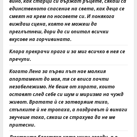
вино, как старци си държат ръцете, сякаш са
единственото спасение на света, как деца се
смеят на крем по носовете си. И понякога
виждаш сцена, която не можеш да
преглътнеш, дори да си опитал всички
вкусове на горчивината.
Клара прекрачи прага и за миг всичко в нея се
пречупи.
Когато Лена за първи път нае малкия
апартамент до моя, тя се вписа почти
незабележимо. Не беше от хората, които
оставят след себе си шум и миризма на чужд
живот. Вратата ѝ се затваряше тихо,
стъпките ѝ не тропаха, а поздравът ѝ винаги
звучеше така, сякаш се страхува да не ме
притесни.
Люстрите блестяха като живи звезди, а в