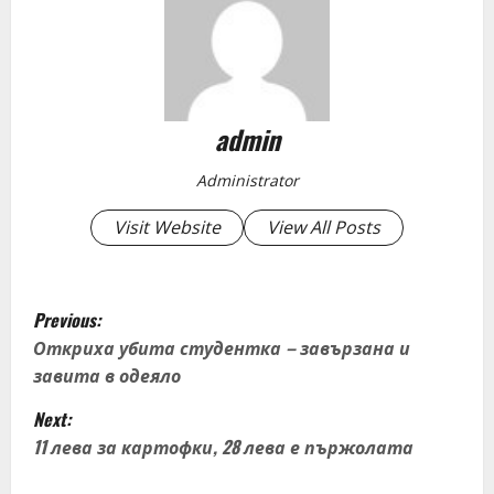
admin
Administrator
Visit Website
View All Posts
P
Previous:
o
Откриха убита студентка – завързана и
завита в одеяло
s
Next:
t
11 лева за картофки, 28 лева е пържолата