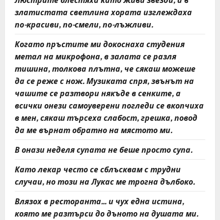
златистата светлина хората изглеждаха
по-красиви, по-смели, по-лъжливи.
Когато пръстите ми докоснаха студения
метал на микрофона, в залата се разля
тишина, толкова плътна, че сякаш можеше
да се реже с нож. Музиката спря, звънът на
чашите се разтвори някъде в сенките, а
всички онези самоуверени погледи се вкопчиха
в мен, сякаш търсеха слабост, грешка, повод
да ме върнат обратно на мястото ми.
В онази неделя супата не беше просто супа.
Като лекар често се сблъсквам с трудни
случаи, но този на Лукас ме трогна дълбоко.
Влязох в ресторанта… и чух една истина,
която ме разтърси до дъното на душата ми.