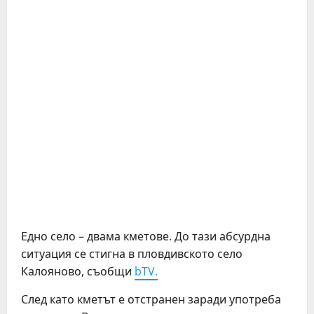
Едно село – двама кметове. До тази абсурдна
ситуация се стигна в пловдивското село
Калояново, съобщи
bTV.
След като кметът е отстранен заради употреба