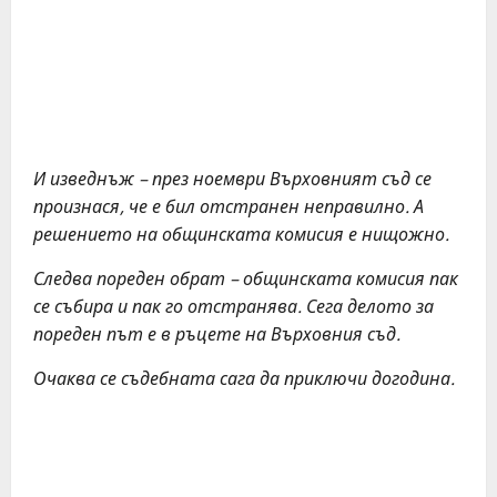
И изведнъж – през ноември Върховният съд се
произнася, че е бил отстранен неправилно. А
решението на общинската комисия е нищожно.
Следва пореден обрат – общинската комисия пак
се събира и пак го отстранява. Сега делото за
пореден път е в ръцете на Върховния съд.
Очаква се съдебната сага да приключи догодина.