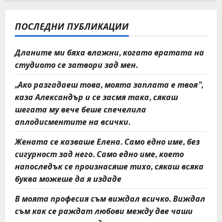
n
a
ПОСЛЕДНИ ПУБЛИКАЦИИ
v
Дланите ми бяха влажни, когато вратата на
i
студиото се затвори зад мен.
g
„Ако разгадаеш това, моята заплата е твоя“,
каза Александър и се засмя така, сякаш
a
шегата му вече беше спечелила
t
аплодисментите на всички.
Жената се казваше Елена. Само едно име, без
i
сигурност зад него. Само едно име, което
o
напоследък се произнасяше тихо, сякаш всяка
буква можеше да я издаде
n
В моята професия съм виждал всичко. Виждал
съм как се раждат любови между две чаши